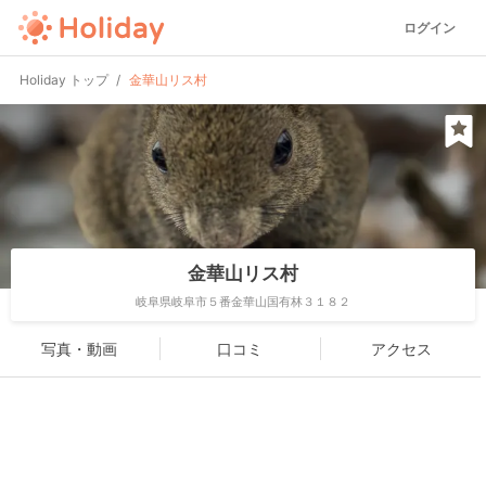
ログイン
Holiday トップ
金華山リス村
金華山リス村
岐阜県岐阜市５番金華山国有林３１８２
写真・動画
口コミ
アクセス