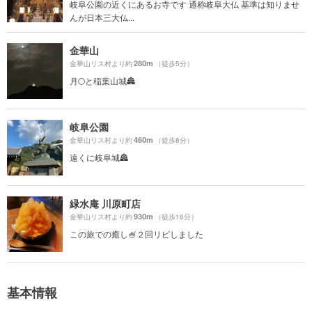
岐阜公園の近くにあるお寺です 通称岐阜大仏 基準は知りませ
んが日本三大仏...
金華山
280m
金華山リス村より約
（徒歩5分）
月🌕と稲葉山城🏯
岐阜公園
460m
金華山リス村より約
（徒歩8分）
遠くに岐阜城🏯
緑水庵 川原町店
930m
金華山リス村より約
（徒歩16分）
この旅での癒し🍧２回リピしました
基本情報