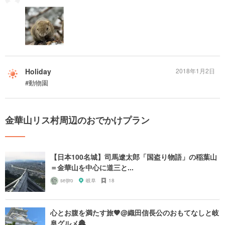
Holiday
2018年1月2日
#動物園
金華山リス村周辺のおでかけプラン
【日本100名城】司馬遼太郎「国盗り物語」の稲葉山
＝金華山を中心に道三と...
seijiro
岐阜
18
心とお腹を満たす旅🧡@織田信長公のおもてなしと岐
阜グルメ🏯