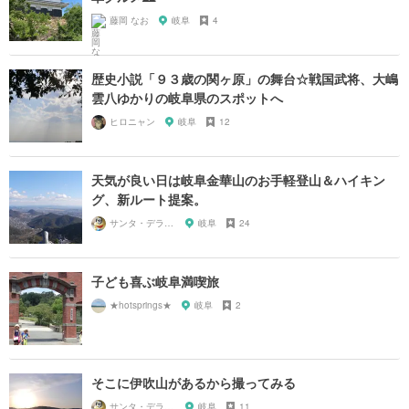
藤岡 なお
岐阜
4
歴史小説「９３歳の関ヶ原」の舞台☆戦国武将、大嶋
雲八ゆかりの岐阜県のスポットへ
ヒロニャン
岐阜
12
天気が良い日は岐阜金華山のお手軽登山＆ハイキン
グ、新ルート提案。
サンタ・デラックス
岐阜
24
子ども喜ぶ岐阜満喫旅
★hotsprings★
岐阜
2
そこに伊吹山があるから撮ってみる
サンタ・デラックス
岐阜
11