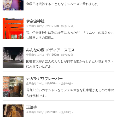
金曜日は混雑することもなくスムーズに乗れました
伊奈波神社
1010m
金華山リス村より約
（徒歩17分）
昔、伊奈波神社は別の場所にあったが、「マムシ」の異名をも
つ戦国大名の斎藤...
みんなの森 メディアコスモス
1900m
金華山リス村より約
（徒歩32分）
図書館大好き芸人のわたしが何年も前から行きたい場所リスト
に入れていたぎふ...
ナガラガワフレーバー
930m
金華山リス村より約
（徒歩16分）
長良川沿いのオシャレなカフェ☕️ 大きな駐車場があるので車の
方は便利です...
正法寺
750m
金華山リス村より約
（徒歩13分）