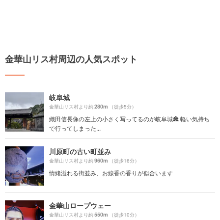
金華山リス村周辺の人気スポット
岐阜城
280m
金華山リス村より約
（徒歩5分）
織田信長像の左上の小さく写ってるのが岐阜城🏯 軽い気持ち
で行ってしまった...
川原町の古い町並み
960m
金華山リス村より約
（徒歩16分）
情緒溢れる街並み、お線香の香りが似合います
金華山ロープウェー
550m
金華山リス村より約
（徒歩10分）