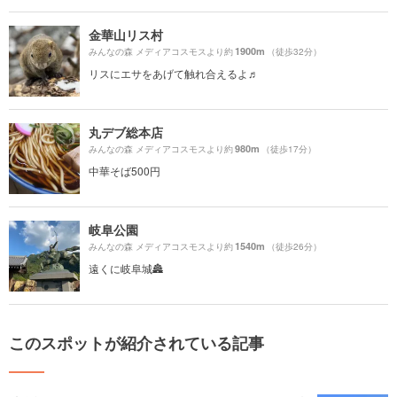
金華山リス村
1900m
みんなの森 メディアコスモスより約
（徒歩32分）
リスにエサをあげて触れ合えるよ♬
丸デブ総本店
980m
みんなの森 メディアコスモスより約
（徒歩17分）
中華そば500円
岐阜公園
1540m
みんなの森 メディアコスモスより約
（徒歩26分）
遠くに岐阜城🏯
このスポットが紹介されている記事