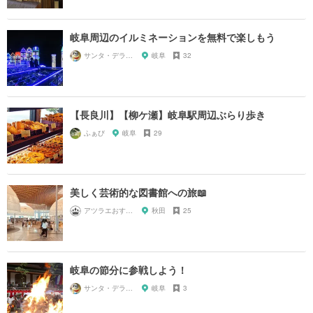
岐阜周辺のイルミネーションを無料で楽しもう
サンタ・デラックス
岐阜
32
【長良川】【柳ケ瀬】岐阜駅周辺ぶらり歩き
ふぁび
岐阜
29
美しく芸術的な図書館への旅📖
アツラエおすすめ旅プラン！
秋田
25
岐阜の節分に参戦しよう！
サンタ・デラックス
岐阜
3