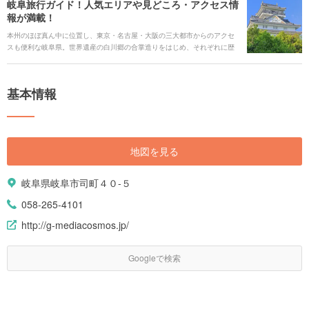
岐阜旅行ガイド！人気エリアや見どころ・アクセス情
報が満載！
本州のほぼ真ん中に位置し、東京・名古屋・大阪の三大都市からのアクセ
スも便利な岐阜県。世界遺産の白川郷の合掌造りをはじめ、それぞれに歴
史ある古い町並みが点在し、散策しながら観光を楽しめます。戦国武将の
足跡をたどる、岐阜を訪れたからこそできる体験を楽しむ、フォトジェニ
ックスポットをめぐるなど、旅のバリエーションも豊かで、魅力にあふれ
基本情報
ています。 今回は、岐阜旅行の見どころや人気の観光スポット、ご当地グ
ルメ、アクセス情報、ホテルまで、まとめてご紹介します。
地図を見る
岐阜県岐阜市司町４０-５
058-265-4101
http://g-mediacosmos.jp/
Googleで検索