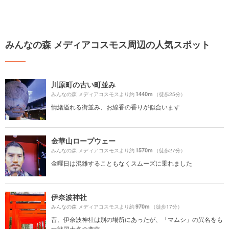
みんなの森 メディアコスモス周辺の人気スポット
川原町の古い町並み
1440m
みんなの森 メディアコスモスより約
（徒歩25分）
情緒溢れる街並み、お線香の香りが似合います
金華山ロープウェー
1570m
みんなの森 メディアコスモスより約
（徒歩27分）
金曜日は混雑することもなくスムーズに乗れました
伊奈波神社
970m
みんなの森 メディアコスモスより約
（徒歩17分）
昔、伊奈波神社は別の場所にあったが、「マムシ」の異名をも
つ戦国大名の斎藤...