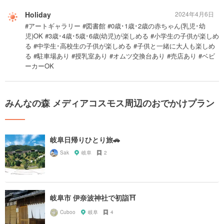
Holiday
2024年4月6日
#アートギャラリー #図書館 #0歳･1歳･2歳の赤ちゃん(乳児･幼
児)OK #3歳･4歳･5歳･6歳(幼児)が楽しめる #小学生の子供が楽しめ
る #中学生･高校生の子供が楽しめる #子供と一緒に大人も楽しめ
る #駐車場あり #授乳室あり #オムツ交換台あり #売店あり #ベビ
ーカーOK
みんなの森 メディアコスモス周辺のおでかけプラン
岐阜日帰りひとり旅🚗
Sak
岐阜
2
岐阜市 伊奈波神社で初詣⛩
Cuboo
岐阜
4