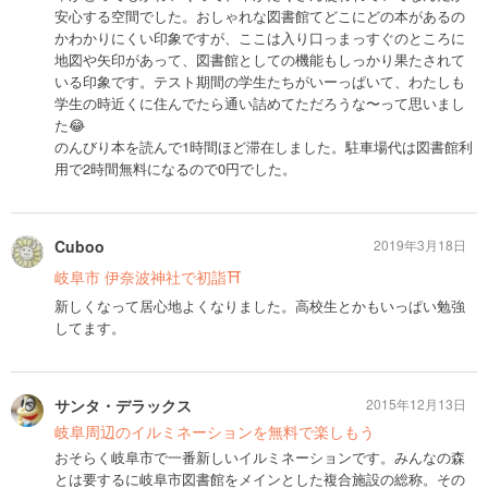
安心する空間でした。おしゃれな図書館てどこにどの本があるの
かわかりにくい印象ですが、ここは入り口っまっすぐのところに
地図や矢印があって、図書館としての機能もしっかり果たされて
いる印象です。テスト期間の学生たちがいーっぱいて、わたしも
学生の時近くに住んでたら通い詰めてただろうな〜って思いまし
た😂
のんびり本を読んで1時間ほど滞在しました。駐車場代は図書館利
用で2時間無料になるので0円でした。
Cuboo
2019年3月18日
岐阜市 伊奈波神社で初詣⛩
新しくなって居心地よくなりました。高校生とかもいっぱい勉強
してます。
サンタ・デラックス
2015年12月13日
岐阜周辺のイルミネーションを無料で楽しもう
おそらく岐阜市で一番新しいイルミネーションです。みんなの森
とは要するに岐阜市図書館をメインとした複合施設の総称。その