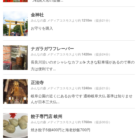
金神社
1210m
みんなの森 メディアコスモスより約
（徒歩21分）
お守りを購入
ナガラガワフレーバー
1420m
みんなの森 メディアコスモスより約
（徒歩24分）
長良川沿いのオシャレなカフェ☕️ 大きな駐車場があるので車の
方は便利です...
正法寺
1240m
みんなの森 メディアコスモスより約
（徒歩21分）
岐阜公園の近くにあるお寺です 通称岐阜大仏 基準は知りませ
んが日本三大仏...
餃子専門店 岐州
1760m
みんなの森 メディアコスモスより約
（徒歩30分）
焼き餃子5個400円と海老炒飯700円