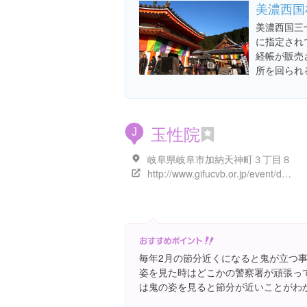
美濃西国
美濃西国三
に指定され
経帳が販売
所を回られ
玉性院
J
岐阜県岐阜市加納天神町３丁目８
http://www.gifucvb.or.jp/event/detail_winter.php?eid=00051&syu=1&season=winter&shiki_keisai=1
毎年2月の節分近くになると鬼が立つ
姿を見た時はどこかの警察署が頑張っ
は鬼の姿を見ると節分が近いことがわ