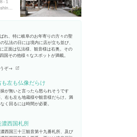
８-１
http://kagashimakoubou-osshinnji.jimdo.com/
ばれ、特に岐阜のお年寄りの方々の聖
日の弘法の日には境内に店が立ち並び、
に正面は弘法様、観音様は右奥。その
四国その他様々なスポットが満載。
うぞ→
右も左も仏像だらけ
節操が無いと言ったら怒られそうです
が、右も左も地蔵様や観音様だらけ。満
遍なく回るには時間が必要。
美濃西国札所
美濃西国三十三観音第十九番札所、及び