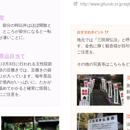
堂
、節分の時以外はほぼ閑散と
。ところが節分になると一転
せ凄いことに。
地元では『三田洞弘法』と呼
す。金色に輝く観音様が目印
ご注意を。
景品目当て
り2月3日に行われる玉性院節
その他の写真等はこちらをど
祭の豆撒きでは、豆撒きの袋
りが入っています。毎年景品
で境内がいっぱいに。たかが
舐めてかかると確実に怪我し
にご注意を。