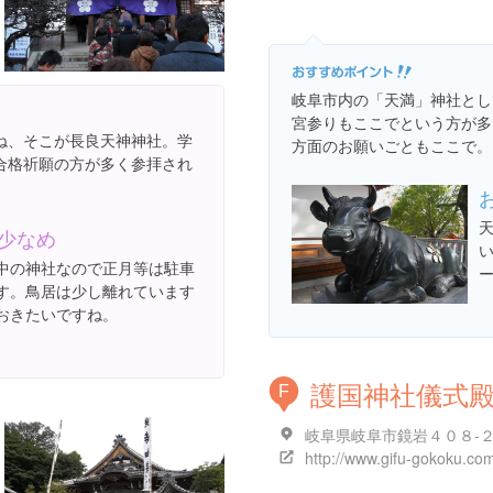
岐阜市内の「天満」神社とし
宮参りもここでという方が多
ね、そこが長良天神神社。学
方面のお願いごともここで。
合格祈願の方が多く参拝され
少なめ
中の神社なので正月等は駐車
す。鳥居は少し離れています
おきたいですね。
護国神社儀式
F
http://www.gifu-gokoku.co