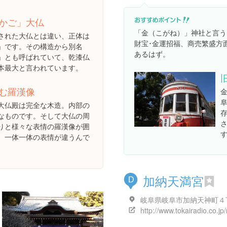
かご」大仏
「金（こがね）」神社と言う
された大仏とは違い、正体は
財宝･金運招福、商売繁盛方
」です。その構造から別名
あるはず。
」とも呼ばれていて、乾漆仏
本最大と言われています。
む羅漢像
大仏殿は完全な木造。内部の
なものです。そして大仏の周
りと様々な表情の羅漢像が囲
。一体一体の表情が違うんで
加納天満宮
D
岐阜県岐阜市加納天神町４