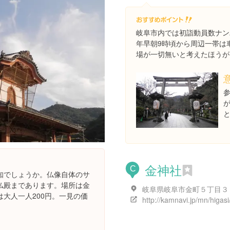
岐阜市内では初詣動員数ナン
年早朝9時頃から周辺一帯は
場が一切無いと考えたほうが
金神社
C
知でしょうか。仏像自体のサ
仏殿まであります。場所は金
岐阜県岐阜市金町５丁目３
大人一人200円。一見の価