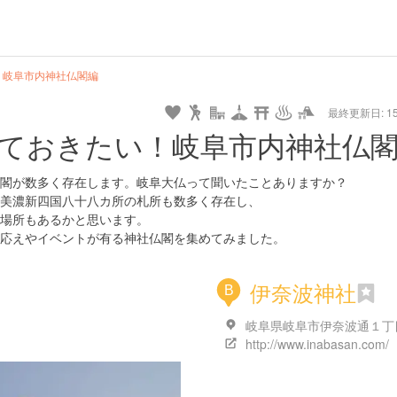
hot
type
star
camera
home
settings
profile
print
rank
mail
lock
calendar
access
！岐阜市内神社仏閣編
最終更新日: 15/
e
walking
cycling
nature
stroll
art
camp
history
castle
temple
cafe
gourmet
onsen
outdoor
world
public bath
shopping
general
railr
ておきたい！岐阜市内神社仏
heritage
store
go
閣が数多く存在します。岐阜大仏って聞いたことありますか？
美濃新四国八十八カ所の札所も数多く存在し、
場所もあるかと思います。
応えやイベントが有る神社仏閣を集めてみました。
伊奈波神社
B
岐阜県岐阜市伊奈波通１丁
http://www.inabasan.com/