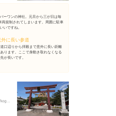
バーワンの神社。元旦から三が日は毎
車両規制されてしまいます。周囲に駐車
いいですね。
意外に長い参道
参道口辺りから拝殿まで意外に長い距離
があります。ここで身動き取れなくなる
と先が長いです。
http://kamnavi.jp/mn/higasi/kogane.htm