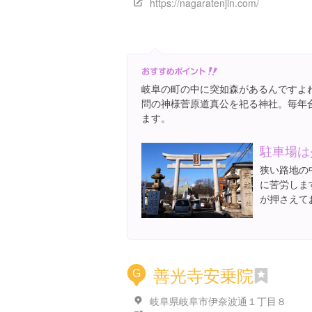
https://nagaratenjin.com/
岐阜の町の中に突如森があるんですよ
問の神様菅原道真公を祀る神社。毎年
ます。
駐車場は
狭い路地の
に苦労しま
が押さえて
善光寺安乗院
G
岐阜県岐阜市伊奈波通１丁目８