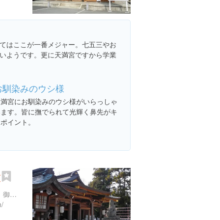
てはここが一番メジャー。七五三やお
いようです。更に天満宮ですから学業
お馴染みのウシ様
天満宮にお馴染みのウシ様がいらっしゃ
います。皆に撫でられて光輝く鼻先がキ
ーポイント。
殿
岐阜県岐阜市鏡岩４０８-２ 御手洗393
m/