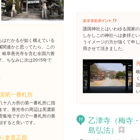
護国神社とはいわゆる国家の
しかしこの神社へは参拝とい
ちはだかるが如く構えている
うイメージの方が強くて申し
属関連かと思ってたら、この
用させて頂きました。
。岐阜善光寺を含む全国六善
。ちなみに次は2015年で
国第一番札所
八十八カ所の第一番札所に指
ます。善光寺の周辺は美濃新
密集地ですので一番札所の善
乙津寺（梅寺
H
始すると良いです。
島弘法）
ら参道正面