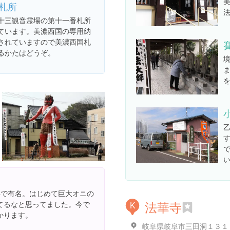
札所
十三観音霊場の第十一番札所
ています。美濃西国の専用納
されていますので美濃西国札
るかたはどうぞ。
事で有名。はじめて巨大オニの
法華寺
てるなと思ってました。今で
K
かります。
岐阜県岐阜市三田洞１３１