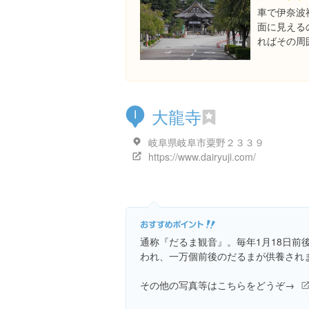
車で伊奈波
面に見える
ればその周
大龍寺
I
岐阜県岐阜市粟野２３３９
https://www.dairyuji.com/
通称『だるま観音』。毎年1月18日前
われ、一万個前後のだるまが供養され
その他の写真等はこちらをどうぞ→