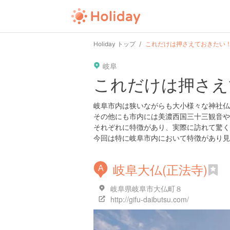
user
pin
tel
time
url
guide
Holiday トップ
これだけは押さえておきたい
岐阜
date
child
solitary
pet
driv
これだけは押さえ
tokyo
kanagawa
osaka
kyoto
hyo
岐阜市内は狭いながらも大小様々な神社仏
その他にも市内には美濃西国三十三観音や
それぞれに特徴があり、実際に訪れて驚く
今回は特に岐阜市内において特徴があり見
岐阜大仏(正法寺)
A
岐阜県岐阜市大仏町８
http://gifu-daibutsu.com/