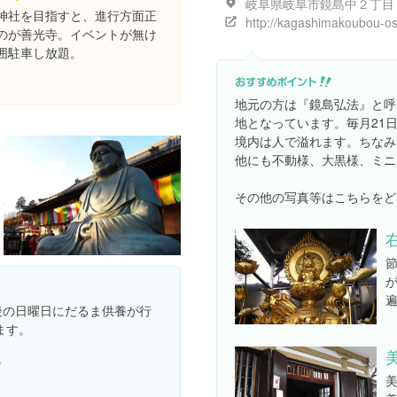
岐阜県岐阜市鏡島中２丁目
神社を目指すと、進行方面正
のが善光寺。イベントが無け
囲駐車し放題。
地元の方は『鏡島弘法』と呼
地となっています。毎月21
境内は人で溢れます。ちなみ
他にも不動様、大黒様、ミニ
その他の写真等はこちらをど
後の日曜日にだるま供養が行
ます。