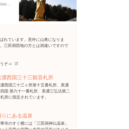
http://www.gifucvb.or.jp/sightseeing/detail_kankou.php?eid=00031&cmsdsessionid=
ばれています。意外に山奥になりま
。三田洞団地の方とは洞違いですので
うぞ→
美濃西国三十三観音札所
美濃西国三十三ヶ所第十五番札所、美濃
新四国 第六十一番札所、美濃三弘法第二
番札所に指定されています。
隣りにある温泉
法華寺のすぐ横には「三田洞神仏温泉」