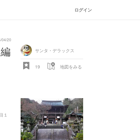
ログイン
04/20
oad
train
comic
mountain
sports
fishing
bbq
fashion
tradition
music
baby
camera
amusement
aquarium
sea
ball
baer
bell
flo
閣編
park
サンタ・デラックス
19
地図をみる
目１
28.522 px