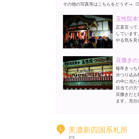
その他の写真等はこちらをどうぞ→
玉性院本
正直言って
しています
やる気を見
豆撒きの
毎年きっち
分つり込み
の中に当た
目当ての方
豆撒きだと
ます。充分
美濃新四国系札所
L