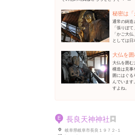
秘密は「
通常の鋳造
「張りぼて
「かご大仏
としては日
大仏を囲
大仏を囲む
構造は見事
囲にはぐる
んでいます
すよね。
長良天神神社
E
岐阜県岐阜市長良１９７２-１