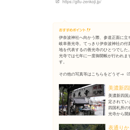
https://gifu-zenkoji.jp/
伊奈波神社へ向かう際、参道正面に立
岐阜善光寺。てっきり伊奈波神社の付
地を代表するの善光寺のひとつでした
光寺では七年に一度御開帳が行われます
す。
その他の写真等はこちらをどうぞ→
美濃新四
美濃新四国
定されてい
四国札所の
光寺から開
表通りか