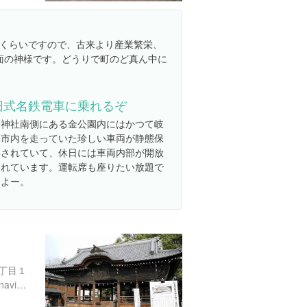
くらいですので、古来より産業繁栄、
面の神様です。どうりで町のど真ん中に
旧式名鉄電車に乗れるぞ
金神社南側にある金公園内にはかつて岐
阜市内を走っていた珍しい車両が静態保
存されていて、休日には車両内部が開放
されています。運転席も座りたい放題で
すよー。
丁目１
http://www.tokairadio.co.jp/navi/gifu/entry-13219.html