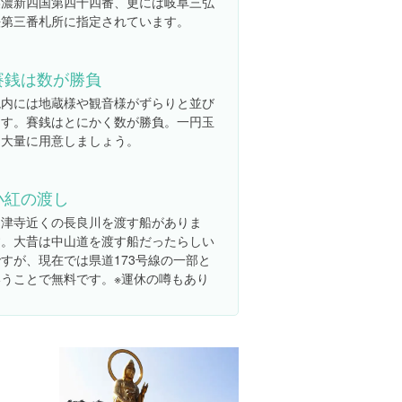
美濃新四国第四十四番、更には岐阜三弘
法第三番札所に指定されています。
賽銭は数が勝負
境内には地蔵様や観音様がずらりと並び
ます。賽銭はとにかく数が勝負。一円玉
を大量に用意しましょう。
小紅の渡し
乙津寺近くの長良川を渡す船がありま
す。大昔は中山道を渡す船だったらしい
ですが、現在では県道173号線の一部と
いうことで無料です。※運休の噂もあり