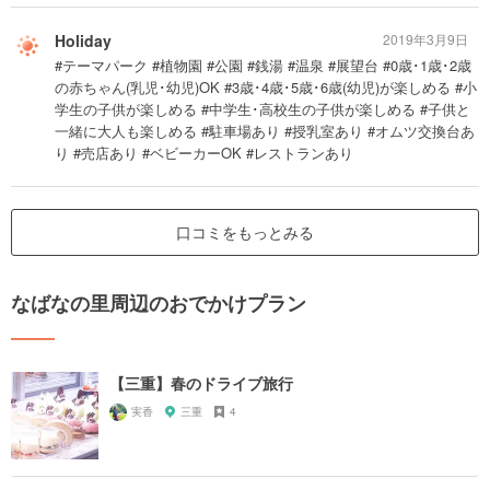
Holiday
2019年3月9日
#テーマパーク #植物園 #公園 #銭湯 #温泉 #展望台 #0歳･1歳･2歳
の赤ちゃん(乳児･幼児)OK #3歳･4歳･5歳･6歳(幼児)が楽しめる #小
学生の子供が楽しめる #中学生･高校生の子供が楽しめる #子供と
一緒に大人も楽しめる #駐車場あり #授乳室あり #オムツ交換台あ
り #売店あり #ベビーカーOK #レストランあり
口コミをもっとみる
なばなの里周辺のおでかけプラン
【三重】春のドライブ旅行
実香
三重
4