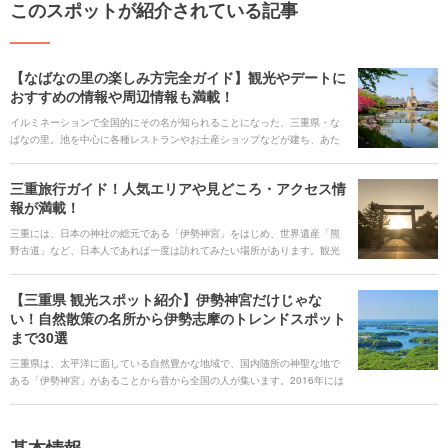
このスポットが紹介されている記事
【なばなの里の楽しみ方完全ガイド】観光やデートに
おすすめの情報や周辺情報も満載！
イルミネーションで全国的にその名が知られることになった、三重県・な
ばなの里。池を中心に各種レストランやお土産ショップなどが建ち、あた
りは花々で囲まれた美しい景観が魅力のスポットです。今回は、なばなの
里にあるおすすめスポットや見どころについてご紹介していきます。
三重旅行ガイド！人気エリアや見どころ・アクセス情
報が満載！
三重には、日本の神社の総元である「伊勢神宮」をはじめ、世界遺産「熊
野古道」など、日本人であれば一度は訪れてみたい場所があります。観光
スポットが広く点在することから、鉄道やバス、車での移動も、旅の一部
として楽しみましょう。それぞれのエリアで、グルメやレジャー、大自然
【三重県 観光スポット紹介】伊勢神宮だけじゃな
の絶景、といろいろな楽しみが待っています。 三重に旅行するなら、ぜひ
い！自然散策の名所から伊勢志摩のトレンドスポット
訪れたい人気の観光スポットや旅の見どころ、ご当地グルメ、アクセス情
まで30選
報やオススメのホテルまで、まとめてご紹介します。
三重県は、太平洋に面している自然豊かな地域で、国内随所の神聖な地で
ある「伊勢神宮」があることから昔から全国の人が集います。2016年には
G7伊勢志摩サミットが開催されました。その他、「鬼ヶ城」などの海岸線
沿いや川沿いの数々の自然景勝地、世界一長いコースターのある「ナガシ
マスパーランド」をはじめとしたテーマパークの数々が有名です。 三重県
基本情報
のグルメは、太平洋の恵みをたっぷり受けた伊勢海老や牡蠣などの海鮮