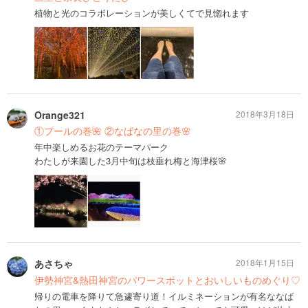
植物と光のコラボレーションが美しくてで見惚れます
Orange321
2018年3月18日
①プールの巻🌺 ②なばなの里の巻🌸
年中楽しめるお花のテーマパーク
わたしが来園した3月中旬は枝垂れ梅と海津桜🌸
あさちゃ
2018年1月15日
伊勢神宮&熱田神宮のパワースポットとおいしいものめぐり♡
帰りの電車を降りて急遽寄り道！イルミネーションが有名ななば