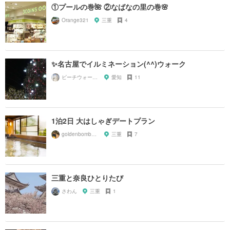
①プールの巻🌺 ②なばなの里の巻🌸
Orange321
三重
4
✨名古屋でイルミネーション(^^)ウォーク
ビーチウォーカー
愛知
11
1泊2日 大はしゃぎデートプラン
goldenbomber_0120
三重
7
三重と奈良ひとりたび
さわん
三重
1