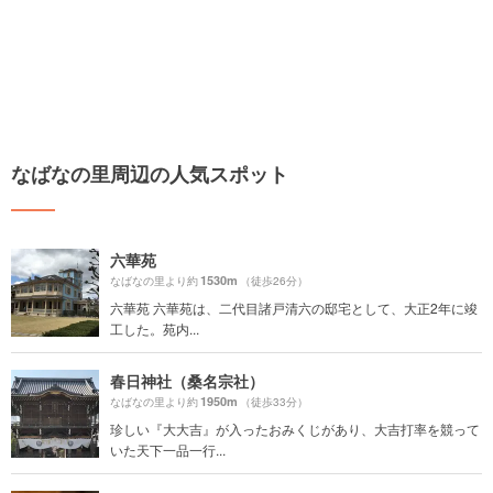
なばなの里周辺の人気スポット
六華苑
1530m
なばなの里より約
（徒歩26分）
六華苑 六華苑は、二代目諸戸清六の邸宅として、大正2年に竣
工した。苑内...
春日神社（桑名宗社）
1950m
なばなの里より約
（徒歩33分）
珍しい『大大吉』が入ったおみくじがあり、大吉打率を競って
いた天下一品一行...