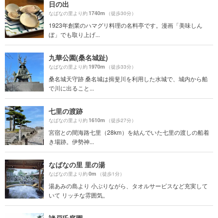
日の出
1740m
なばなの里より約
（徒歩30分）
1923年創業のハマグリ料理の名料亭です。漫画「美味しん
ぼ」でも取り上げ...
九華公園(桑名城趾)
1970m
なばなの里より約
（徒歩33分）
桑名城天守跡 桑名城は揖斐川を利用した水城で、城内から船
で川に出ること...
七里の渡跡
1610m
なばなの里より約
（徒歩27分）
宮宿との間海路七里（28km）を結んでいた七里の渡しの船着
き場跡。伊勢神...
なばなの里 里の湯
0m
なばなの里より約
（徒歩1分）
湯あみの島より 小ぶりながら、タオルサービスなど充実して
いて リッチな雰囲気。
諸戸氏庭園