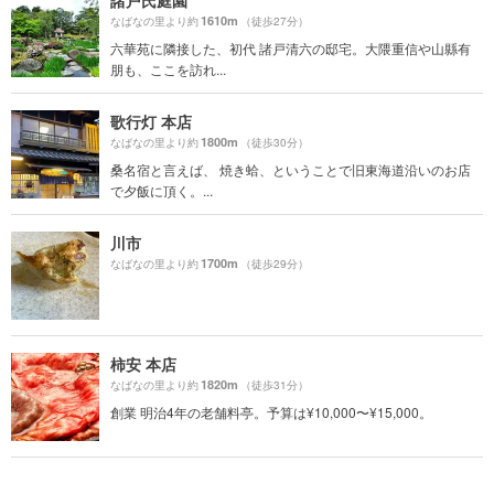
1610m
なばなの里より約
（徒歩27分）
六華苑に隣接した、初代 諸戸清六の邸宅。大隈重信や山縣有
朋も、ここを訪れ...
歌行灯 本店
1800m
なばなの里より約
（徒歩30分）
桑名宿と言えば、 焼き蛤、ということで旧東海道沿いのお店
で夕飯に頂く。...
川市
1700m
なばなの里より約
（徒歩29分）
柿安 本店
1820m
なばなの里より約
（徒歩31分）
創業 明治4年の老舗料亭。予算は¥10,000〜¥15,000。