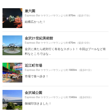
兼六園
970m
Espresso Bar ケサランパサランより約
（徒歩17分）
結構広かった！
金沢21世紀美術館
670m
Espresso Bar ケサランパサランより約
（徒歩12分）
金沢に来たら絶対行く有名なスポット！ 今回はプールなど有
料なところではな...
近江町市場
1800m
Espresso Bar ケサランパサランより約
（徒歩31分）
市場で食べ歩き！
金沢城公園
1340m
Espresso Bar ケサランパサランより約
（徒歩23分）
御城印頂きました！