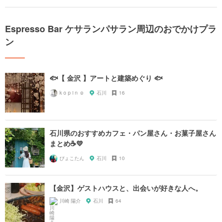
Espresso Bar ケサランパサラン周辺のおでかけプラ
ン
🐟【 金沢 】アートと建築めぐり 🐟
k o p i n ☺︎
石川
16
石川県のおすすめカフェ・パン屋さん・お菓子屋さん
まとめ☕️💛
ぴょこたん
石川
10
【金沢】ゲストハウスと、出会いが好きな人へ。
川崎 陽介
石川
64