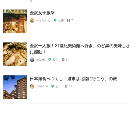
金沢女子旅🌞
ゆうちゃん
石川
7
金沢一人旅！21世紀美術館へ行き、のど黒の美味しさ
に感動！
teriyaki
石川
64
日本海食べつくし！週末は北陸に行こう、の旅
unanana
石川
17