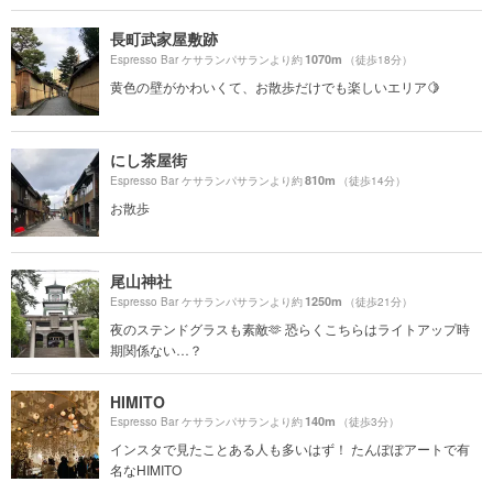
長町武家屋敷跡
1070m
Espresso Bar ケサランパサランより約
（徒歩18分）
黄色の壁がかわいくて、お散歩だけでも楽しいエリア🍋
にし茶屋街
810m
Espresso Bar ケサランパサランより約
（徒歩14分）
お散歩
尾山神社
1250m
Espresso Bar ケサランパサランより約
（徒歩21分）
夜のステンドグラスも素敵🫶 恐らくこちらはライトアップ時
期関係ない…？
HIMITO
140m
Espresso Bar ケサランパサランより約
（徒歩3分）
インスタで見たことある人も多いはず！ たんぽぽアートで有
名なHIMITO