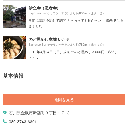
妙立寺（忍者寺）
650m
Espresso Bar ケサランパサランより約
（徒歩11分）
事前に電話予約して訪問 とっっっても良かった！ 御朱印も頂
きました
のど黒めし本舗 いたる
780m
Espresso Bar ケサランパサランより約
（徒歩13分）
2019年3月24日（日）放送 ☆のど黒めし 3,000円（税込）
・・...
基本情報
地図を見る
石川県金沢市新竪町３丁目１７-３
080-3743-6801