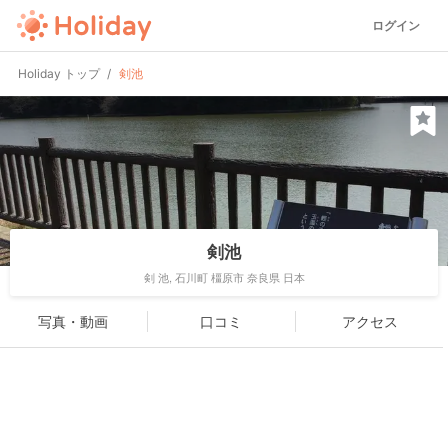
ログイン
Holiday トップ
剣池
剣池
剣 池, 石川町 橿原市 奈良県 日本
写真・動画
口コミ
アクセス