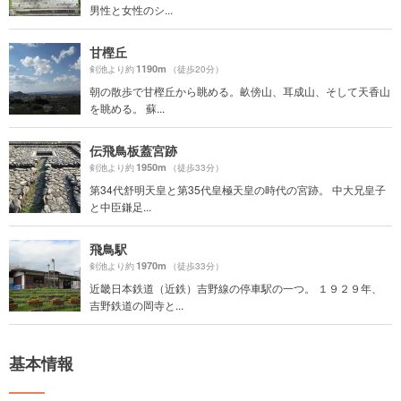
男性と女性のシ...
甘樫丘
1190m
剣池より約
（徒歩20分）
朝の散歩で甘樫丘から眺める。畝傍山、耳成山、そして天香山
を眺める。 蘇...
伝飛鳥板蓋宮跡
1950m
剣池より約
（徒歩33分）
第34代舒明天皇と第35代皇極天皇の時代の宮跡。 中大兄皇子
と中臣鎌足...
飛鳥駅
1970m
剣池より約
（徒歩33分）
近畿日本鉄道（近鉄）吉野線の停車駅の一つ。 １９２９年、
吉野鉄道の岡寺と...
基本情報