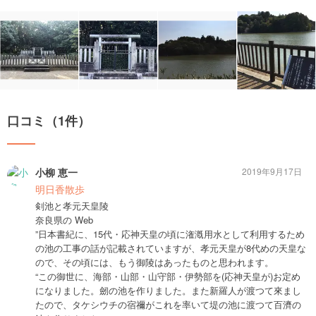
口コミ（1件）
小柳 恵一
2019年9月17日
明日香散歩
剣池と孝元天皇陵
奈良県の Web
”日本書紀に、15代・応神天皇の頃に潅漑用水として利用するため
の池の工事の話が記載されていますが、孝元天皇が8代めの天皇な
ので、その頃には、もう御陵はあったものと思われます。
“この御世に、海部・山部・山守部・伊勢部を(応神天皇が)お定め
になりました。劒の池を作りました。また新羅人が渡つて來まし
たので、タケシウチの宿禰がこれを率いて堤の池に渡つて百濟の