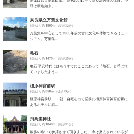
尊は釈迦如来、...
奈良県立万葉文化館
1860m
剣池より約
（徒歩32分）
万葉集を中心として1300年前の古代文化を体験できるミュー
ジアム。万葉集...
亀石
1470m
剣池より約
（徒歩25分）
亀石 平安時代にはもうすでにここにあって『亀石』と呼ばれ
ていましたよう...
橿原神宮前駅
850m
剣池より約
（徒歩15分）
橿原神宮前駅 朝、自宅を出て昼前に橿原神宮神宮前駅に
あるホテルに着...
飛鳥坐神社
1840m
剣池より約
（徒歩31分）
散歩の途中で参拝させて頂きました。 今は撤去されているが