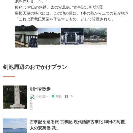
池を作りました。”
抜粋: : 稗田の阿禮、太の安萬侶. “古事記: 現代語譯
皇極天皇の時代には、この池の蓮に、1本の茎から二つの花が咲き
「これは蘇我氏繁栄を予告するもの」として珍重された。
剣池周辺のおでかけプラン
明日香散歩
小柳 恵一
奈良
10
古事記を巡る旅 古事記 現代語譯古事記 稗田の阿禮、
太の安萬侶 武...