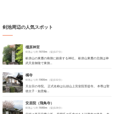
剣池周辺の人気スポット
橿原神宮
1610m
剣池より約
（徒歩27分）
畝傍山の東麓の南側に鎮座する神社。 畝傍山東麓の北側は神
武天皇御陵で東側...
橘寺
1900m
剣池より約
（徒歩32分）
天台宗の寺院。 正式名称は仏頭山上宮皇院菩提寺。 本尊は聖
徳太子・如意輪...
安居院（飛鳥寺）
1640m
剣池より約
（徒歩28分）
宗派は真言宗豊山派。 蘇我氏の氏寺である法興寺の後身。 本