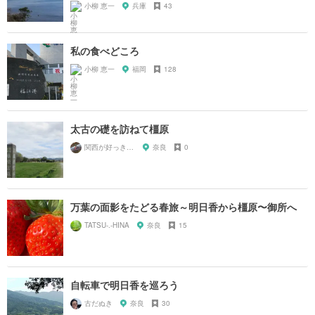
小柳 恵一
兵庫
43
私の食べどころ
小柳 恵一
福岡
128
太古の礎を訪ねて橿原
関西が好っきゃねん
奈良
0
万葉の面影をたどる春旅～明日香から橿原〜御所へ
TATSU-.-HINA
奈良
15
自転車で明日香を巡ろう
古だぬき
奈良
30