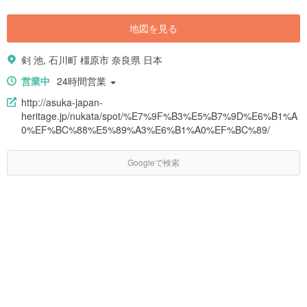
地図を見る
剣 池, 石川町 橿原市 奈良県 日本
営業中
24時間営業
http://asuka-japan-
heritage.jp/nukata/spot/%E7%9F%B3%E5%B7%9D%E6%B1%A
0%EF%BC%88%E5%89%A3%E6%B1%A0%EF%BC%89/
Googleで検索