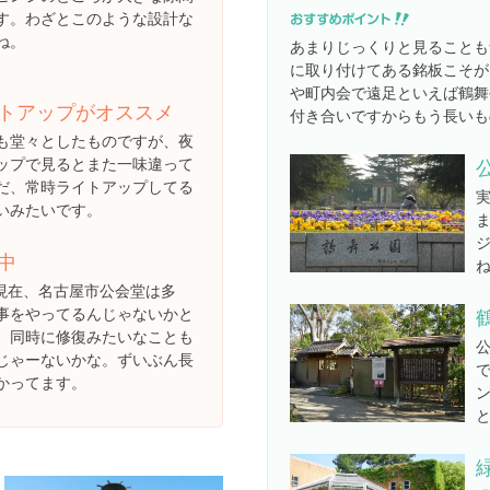
す。わざとこのような設計な
ね。
あまりじっくりと見ることも
に取り付けてある銘板こそが
や町内会で遠足といえば鶴舞
トアップがオススメ
付き合いですからもう長いも
も堂々としたものですが、夜
ップで見るとまた一味違って
だ、常時ライトアップしてる
いみたいです。
中
月現在、名古屋市公会堂は多
事をやってるんじゃないかと
。同時に修復みたいなことも
じゃーないかな。ずいぶん長
かってます。