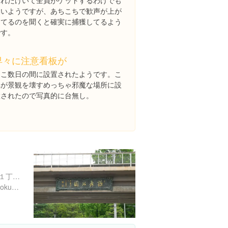
これだけいて全員がゲットするわけでも
無いようですが、あちこちで歓声が上が
ってるのを聞くと確実に捕獲してるよう
です。
早々に注意看板が
ここ数日の間に設置されたようです。こ
れが景観を壊すめっちゃ邪魔な場所に設
置されたので写真的に台無し。
愛知県名古屋市昭和区鶴舞１丁目１-１
http://www.city.nagoya.jp/ryokuseidoboku/page/0000005021.html