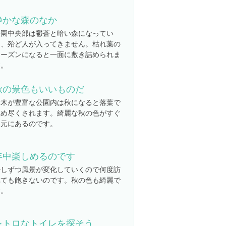
静かな森のなか
公園中央部は鬱蒼と暗い森になってい
て、殆ど人が入ってきません。枯れ葉の
シーズンになると一面に敷き詰められま
す。
秋の景色もいいものだ
樹木が豊富な公園内は秋になると落葉で
埋め尽くされます。綺麗な秋の色がすぐ
足元にあるのです。
年中楽しめるのです
少しずつ風景が変化していくので何度訪
れても飽きないのです。秋の色も綺麗で
す。
レトロなトイレを探そう