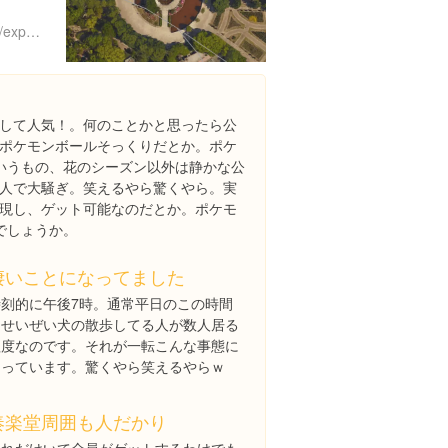
https://www.instagram.com/explore/locations/276502642709220
して人気！。何のことかと思ったら公
ポケモンボールそっくりだとか。ポケ
いうもの、花のシーズン以外は静かな公
人で大騒ぎ。笑えるやら驚くやら。実
現し、ゲット可能なのだとか。ポケモ
でしょうか。
凄いことになってました
時刻的に午後7時。通常平日のこの時間
はせいぜい犬の散歩してる人が数人居る
程度なのです。それが一転こんな事態に
なっています。驚くやら笑えるやらｗ
奏楽堂周囲も人だかり