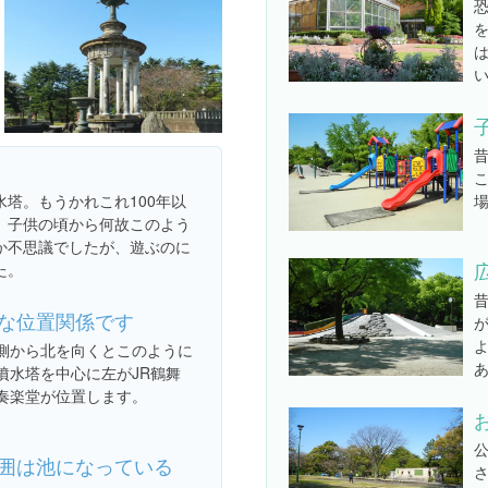
塔。もうかれこれ100年以
。子供の頃から何故このよう
か不思議でしたが、遊ぶのに
た。
な位置関係です
側から北を向くとこのように
噴水塔を中心に左がJR鶴舞
奏楽堂が位置します。
囲は池になっている