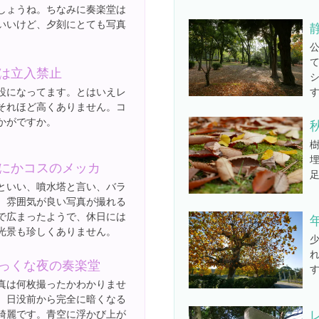
しょうね。ちなみに奏楽堂は
いいけど、夕刻にとても写真
。
は立入禁止
設になってます。とはいえレ
それほど高くありません。コ
かがですか。
にかコスのメッカ
といい、噴水塔と言い、バラ
。雰囲気が良い写真が撮れる
で広まったようで、休日には
光景も珍しくありません。
っくな夜の奏楽堂
真は何枚撮ったかわかりませ
、日没前から完全に暗くなる
綺麗です。青空に浮かび上が