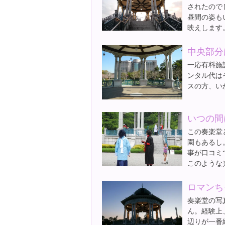
されたので
昼間の姿も
映えします
中央部分
一応有料施
ンタル代は
スの方、い
いつの間
この奏楽堂
園もあるし
事が口コミ
このような
ロマンち
奏楽堂の写
ん。経験上
辺りが一番