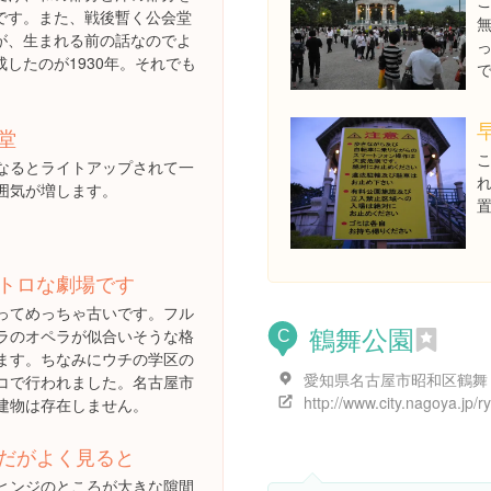
です。また、戦後暫く公会堂
が、生まれる前の話なのでよ
したのが1930年。それでも
堂
なるとライトアップされて一
囲気が増します。
トロな劇場です
ってめっちゃ古いです。フル
鶴舞公園
ラのオペラが似合いそうな格
C
ます。ちなみにウチの学区の
コで行われました。名古屋市
建物は存在しません。
だがよく見ると
ヒンジのところが大きな隙間