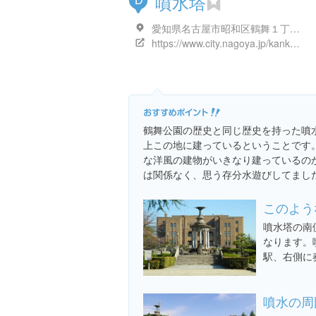
噴水塔
D
愛知県名古屋市昭和区鶴舞１丁目１
https://www.city.nagoya.jp/kankobunkakoryu/page/0000038194.html
鶴舞公園の歴史と同じ歴史を持った噴水
上この地に建っているということです
な洋風の建物がいきなり建っているの
は関係なく、思う存分水遊びしてまし
このよう
噴水塔の南
なります。
駅、右側に
噴水の周