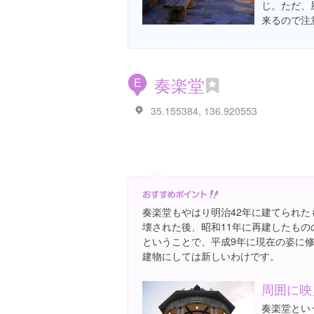
じ。ただ、
来るので注
奏楽堂
E
35.155384, 136.920553
奏楽堂もやはり明治42年に建てられた
壊された後、昭和11年に再建したも
ということで、平成9年に現在の姿に
建物にしては新しいわけです。
周囲に映
奏楽堂とい