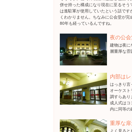
併せ持った構成になり現在に至るそう
は進駐軍が使用していたという話です
くわかりません。ちなみに公会堂が完成
80年も経っているんですね。
夜の公会
建物は夜に
層重厚な雰
内部はレ
はっきり言
オーケスト
調すらあり
成人式はコ
内に同等の
重厚な扉
よく見ると