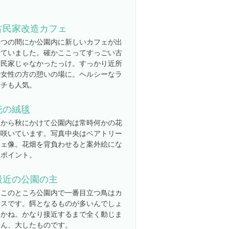
古民家改造カフェ
いつの間にか公園内に新しいカフェが出
来ていました。確かここってすっごい古
い民家じゃなかったっけ。すっかり近所
の女性の方の憩いの場に。ヘルシーなラ
ンチも人気。
花の絨毯
春から秋にかけて公園内は常時何かの花
が咲いています。写真中央はベアトリー
チェ像。花畑を背負わせると案外絵にな
るポイント。
最近の公園の主
ここのところ公園内で一番目立つ鳥はカ
ラスです。餌となるものが多いんでしょ
うかね。かなり接近するまで全く動じま
せん、大したものです。