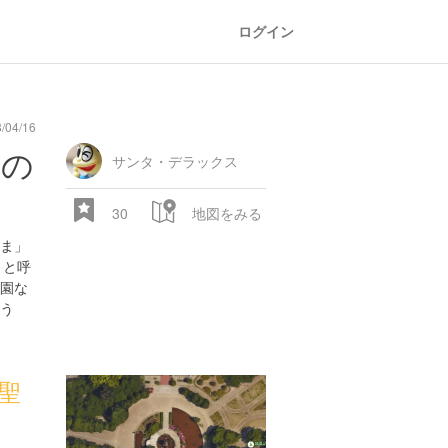
ログイン
04/16
園の
サンタ・デラックス
30
地図をみる
ま」
」と呼
園な
う
聖