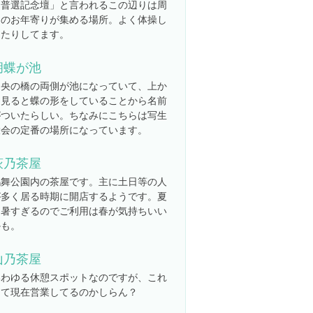
「普選記念壇」と言われるこの辺りは周
囲のお年寄りが集める場所。よく体操し
てたりしてます。
胡蝶が池
中央の橋の両側が池になっていて、上か
ら見ると蝶の形をしていることから名前
がついたらしい。ちなみにこちらは写生
大会の定番の場所になっています。
萩乃茶屋
鶴舞公園内の茶屋です。主に土日等の人
が多く居る時期に開店するようです。夏
は暑すぎるのでご利用は春が気持ちいい
かも。
山乃茶屋
いわゆる休憩スポットなのですが、これ
って現在営業してるのかしらん？