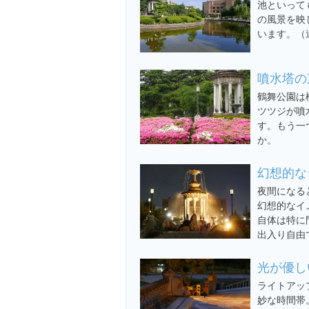
池といって
の風景を映
います。（
噴水塔の
鶴舞公園は
ツツジが噴
す。もう一
か。
幻想的な
夜間になる
幻想的なイ
自体は特に
出入り自由
光が優し
ライトアッ
妙な時間帯