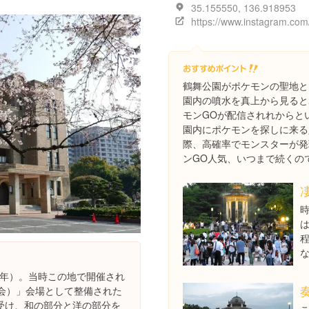
35.155550, 136.918953
鶴舞公園がポケモンの聖地と
園内の噴水を真上から見ると
モンGOが配信されれからと
園内にポケモンを探しに来る
際、高確率でモンスターが発
ンGO人気、いつまで続くの
09年）。当時この地で開催され
覧会）」会場として整備された
受け、和の部分と洋の部分を