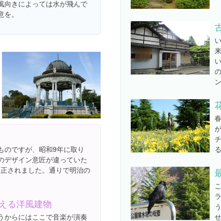
風向きによっては水が飛んで
意を。
ものですが、昭和9年に取り
ののデザイン意匠が違っていた
修正されました。通りで明治の
える洋風建物
うからにはここで音楽が演奏