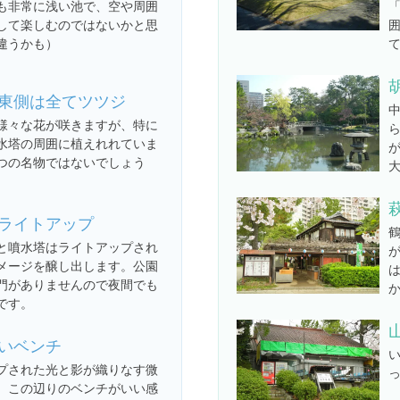
も非常に浅い池で、空や周囲
して楽しむのではないかと思
違うかも）
東側は全てツツジ
様々な花が咲きますが、特に
水塔の周囲に植えれれていま
つの名物ではないでしょう
ライトアップ
と噴水塔はライトアップされ
メージを醸し出します。公園
門がありませんので夜間でも
です。
いベンチ
プされた光と影が織りなす微
。この辺りのベンチがいい感