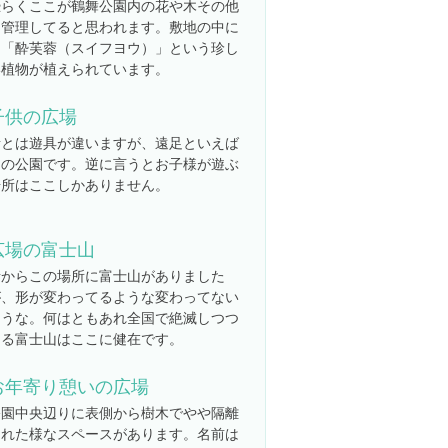
恐らくここが鶴舞公園内の花や木その他
を管理してると思われます。敷地の中に
は「酔芙蓉（スイフヨウ）」という珍し
い植物が植えられています。
子供の広場
昔とは遊具が違いますが、遠足といえば
この公園です。逆に言うとお子様が遊ぶ
場所はここしかありません。
広場の富士山
昔からこの場所に富士山がありました
が、形が変わってるような変わってない
ような。何はともあれ全国で絶滅しつつ
ある富士山はここに健在です。
お年寄り憩いの広場
公園中央辺りに表側から樹木でやや隔離
された様なスペースがあります。名前は