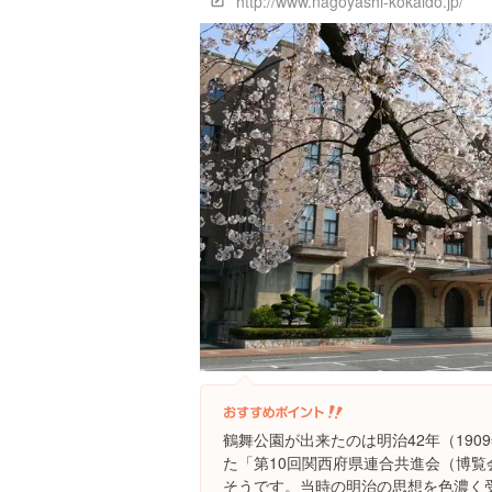
http://www.nagoyashi-kokaido.jp/
鶴舞公園が出来たのは明治42年（19
た「第10回関西府県連合共進会（博
そうです。当時の明治の思想を色濃く