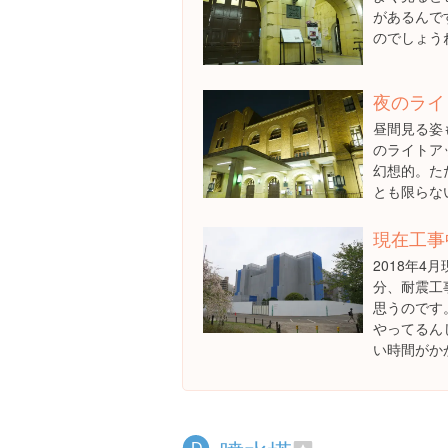
があるんで
のでしょう
夜のライ
昼間見る姿
のライトア
幻想的。た
とも限らな
現在工事
2018年4
分、耐震工
思うのです
やってるん
い時間がか