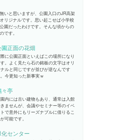
無いと思いますが、公園入口のJR高架
オリジナルです。思い起こせば小学校
公園だったわけです。そんな頃からの
のです。
公園正面の花畑
実際に公園正面といえばこの場所になり
ます。よく見たら石の銘板の文字はオリ
ジナルと同じですが並びが逆なんです
ね。今更知った新事実ｗ
鶴々亭
公園内には古い建物もあり、通常は入館
できませんが、会議やセミナー等のイベ
ントで意外にもリーズナブルに借りるこ
とが可能です。
緑化センター