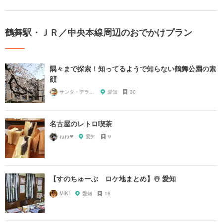
鶴舞駅・ＪＲ／中央本線周辺のおでかけプラン
隅々まで探索！知ってるようで知らない鶴舞公園の素
顔
サンタ・デラックス
愛知
30
名古屋のレトロ喫茶
ねね‪‪❤︎‬
愛知
9
【すのちゅーぶ ロケ地まとめ】☃️ 愛知
MIKI
愛知
16