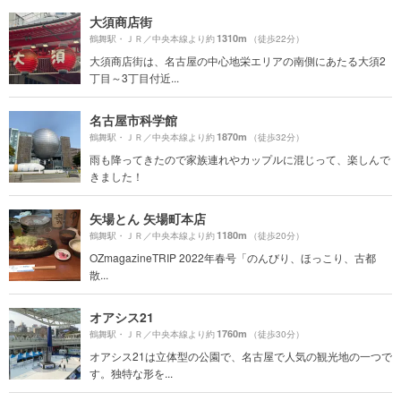
大須商店街
1310m
鶴舞駅・ＪＲ／中央本線より約
（徒歩22分）
大須商店街は、名古屋の中心地栄エリアの南側にあたる大須2
丁目～3丁目付近...
名古屋市科学館
1870m
鶴舞駅・ＪＲ／中央本線より約
（徒歩32分）
雨も降ってきたので家族連れやカップルに混じって、楽しんで
きました！
矢場とん 矢場町本店
1180m
鶴舞駅・ＪＲ／中央本線より約
（徒歩20分）
OZmagazineTRIP 2022年春号「のんびり、ほっこり、古都
散...
オアシス21
1760m
鶴舞駅・ＪＲ／中央本線より約
（徒歩30分）
オアシス21は立体型の公園で、名古屋で人気の観光地の一つで
す。独特な形を...