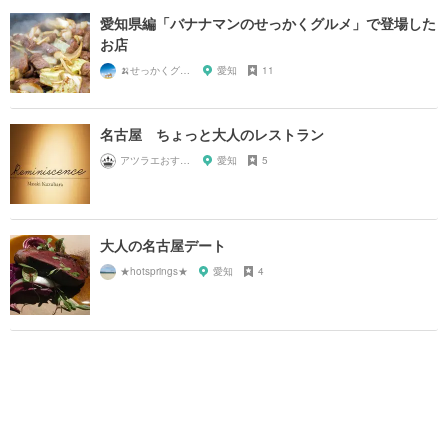
愛知県編「バナナマンのせっかくグルメ」で登場した
お店
🍌せっかくグルメまにあ🍌
愛知
11
名古屋 ちょっと大人のレストラン
アツラエおすすめ旅プラン！
愛知
5
大人の名古屋デート
★hotsprings★
愛知
4