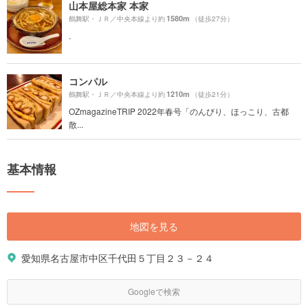
山本屋総本家 本家
1580m
鶴舞駅・ＪＲ／中央本線より約
（徒歩27分）
.
コンパル
1210m
鶴舞駅・ＪＲ／中央本線より約
（徒歩21分）
OZmagazineTRIP 2022年春号「のんびり、ほっこり、古都
散...
基本情報
地図を見る
愛知県名古屋市中区千代田５丁目２３－２４
Googleで検索