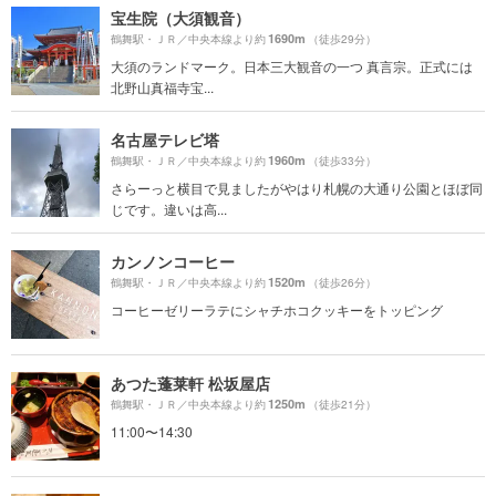
宝生院（大須観音）
1690m
鶴舞駅・ＪＲ／中央本線より約
（徒歩29分）
大須のランドマーク。日本三大観音の一つ 真言宗。正式には
北野山真福寺宝...
名古屋テレビ塔
1960m
鶴舞駅・ＪＲ／中央本線より約
（徒歩33分）
さらーっと横目で見ましたがやはり札幌の大通り公園とほぼ同
じです。違いは高...
カンノンコーヒー
1520m
鶴舞駅・ＪＲ／中央本線より約
（徒歩26分）
コーヒーゼリーラテにシャチホコクッキーをトッピング
あつた蓬莱軒 松坂屋店
1250m
鶴舞駅・ＪＲ／中央本線より約
（徒歩21分）
11:00〜14:30