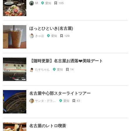
Mi
愛知
105
ほっとひといき(名古屋)
きゃほ
愛知
129
【随時更新】名古屋お洒落❤️美味デート
たそちゃん
愛知
14
名古屋中心部スターライトツアー
サンタ・デラックス
愛知
43
名古屋のレトロ喫茶