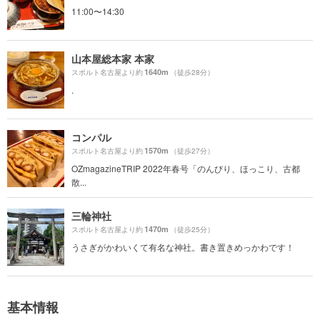
11:00〜14:30
山本屋総本家 本家
1640m
スポルト名古屋より約
（徒歩28分）
.
コンパル
1570m
スポルト名古屋より約
（徒歩27分）
OZmagazineTRIP 2022年春号「のんびり、ほっこり、古都
散...
三輪神社
1470m
スポルト名古屋より約
（徒歩25分）
うさぎがかわいくて有名な神社。書き置きめっかわです！
基本情報