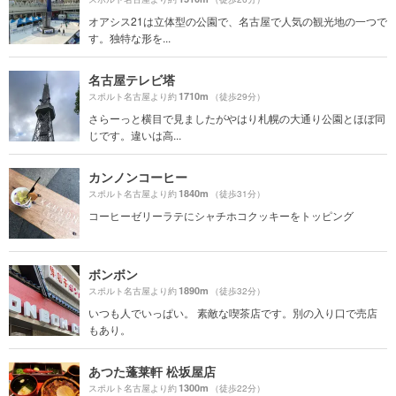
オアシス21は立体型の公園で、名古屋で人気の観光地の一つで
す。独特な形を...
名古屋テレビ塔
1710m
スポルト名古屋より約
（徒歩29分）
さらーっと横目で見ましたがやはり札幌の大通り公園とほぼ同
じです。違いは高...
カンノンコーヒー
1840m
スポルト名古屋より約
（徒歩31分）
コーヒーゼリーラテにシャチホコクッキーをトッピング
ボンボン
1890m
スポルト名古屋より約
（徒歩32分）
いつも人でいっぱい。 素敵な喫茶店です。別の入り口で売店
もあり。
あつた蓬莱軒 松坂屋店
1300m
スポルト名古屋より約
（徒歩22分）