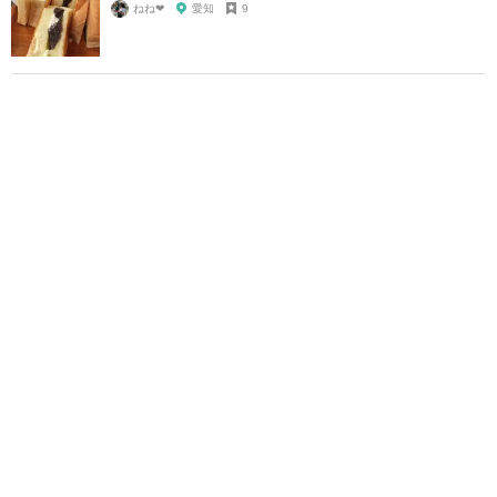
ねね‪‪❤︎‬
愛知
9