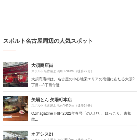
スポルト名古屋周辺の人気スポット
大須商店街
1700m
スポルト名古屋より約
（徒歩29分）
大須商店街は、名古屋の中心地栄エリアの南側にあたる大須2
丁目～3丁目付近...
矢場とん 矢場町本店
1410m
スポルト名古屋より約
（徒歩24分）
OZmagazineTRIP 2022年春号「のんびり、ほっこり、古都
散...
オアシス21
1510m
スポルト名古屋より約
（徒歩26分）