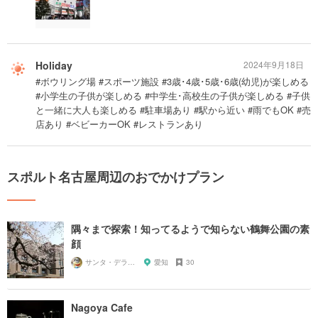
Holiday
2024年9月18日
#ボウリング場 #スポーツ施設 #3歳･4歳･5歳･6歳(幼児)が楽しめる
#小学生の子供が楽しめる #中学生･高校生の子供が楽しめる #子供
と一緒に大人も楽しめる #駐車場あり #駅から近い #雨でもOK #売
店あり #ベビーカーOK #レストランあり
スポルト名古屋周辺のおでかけプラン
隅々まで探索！知ってるようで知らない鶴舞公園の素
顔
サンタ・デラックス
愛知
30
Nagoya Cafe