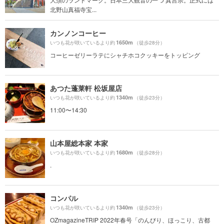
北野山真福寺宝...
カンノンコーヒー
1650m
いつも花が咲いているより約
（徒歩28分）
コーヒーゼリーラテにシャチホコクッキーをトッピング
あつた蓬莱軒 松坂屋店
1340m
いつも花が咲いているより約
（徒歩23分）
11:00〜14:30
山本屋総本家 本家
1680m
いつも花が咲いているより約
（徒歩28分）
.
コンパル
1340m
いつも花が咲いているより約
（徒歩23分）
OZmagazineTRIP 2022年春号「のんびり、ほっこり、古都