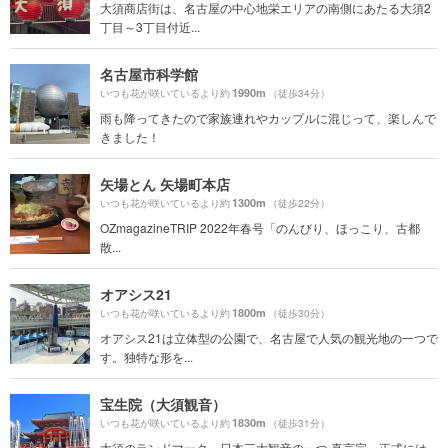
大須商店街は、名古屋の中心地栄エリアの南側にあたる大須2
丁目～3丁目付近...
名古屋市科学館
1990m
いつも花が咲いているより約
（徒歩34分）
雨も降ってきたので家族連れやカップルに混じって、楽しんで
きました！
矢場とん 矢場町本店
1300m
いつも花が咲いているより約
（徒歩22分）
OZmagazineTRIP 2022年春号「のんびり、ほっこり、古都
散...
オアシス21
1800m
いつも花が咲いているより約
（徒歩30分）
オアシス21は立体型の公園で、名古屋で人気の観光地の一つで
す。独特な形を...
宝生院（大須観音）
1830m
いつも花が咲いているより約
（徒歩31分）
大須のランドマーク。日本三大観音の一つ 真言宗。正式には