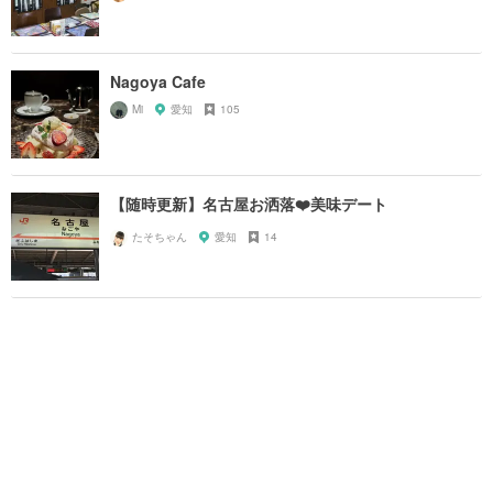
Nagoya Cafe
Mi
愛知
105
【随時更新】名古屋お洒落❤️美味デート
たそちゃん
愛知
14