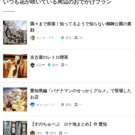
いつも花が咲いている周辺のおでかけプラン
隅々まで探索！知ってるようで知らない鶴舞公園の素
顔
サンタ・デラックス
愛知
30
名古屋のレトロ喫茶
ねね‪‪❤︎‬
愛知
9
愛知県編「バナナマンのせっかくグルメ」で登場した
お店
🍌せっかくグルメまにあ🍌
愛知
11
【すのちゅーぶ ロケ地まとめ】☃️ 愛知
MIKI
愛知
16