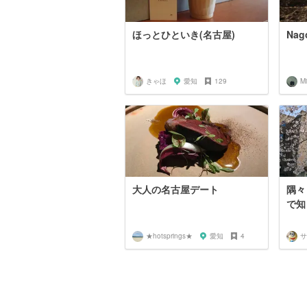
ほっとひといき(名古屋)
Nag
きゃほ
愛知
129
Mi
大人の名古屋デート
隅々
で知
★hotsprings★
愛知
4