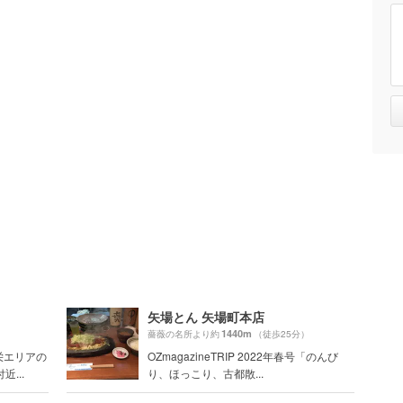
矢場とん 矢場町本店
1440m
）
薔薇の名所より約
（徒歩25分）
栄エリアの
OZmagazineTRIP 2022年春号「のんび
...
り、ほっこり、古都散...