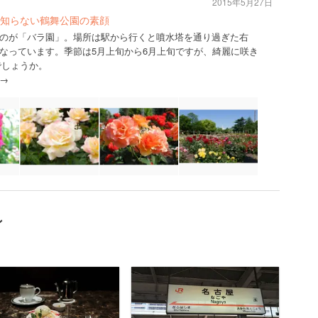
2015年5月27日
知らない鶴舞公園の素顔
のが「バラ園」。場所は駅から行くと噴水塔を通り過ぎた右
なっています。季節は5月上旬から6月上旬ですが、綺麗に咲き
でしょうか。
→
ン