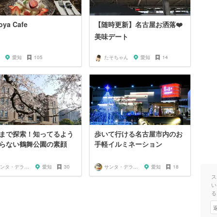
oya Cafe
【随時更新】名古屋お洒落❤️
美味デート
愛知
105
たそちゃん
愛知
14
まで探索！知ってるよう
歩いて行ける名古屋市内のお
らない鶴舞公園の素顔
手軽イルミネーション
サンタ・デラックス
愛知
30
サンタ・デラックス
愛知
18
ス
い
る