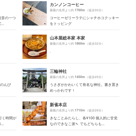
カンノンコーヒー
1760m
）
薔薇の名所より約
（徒歩30分）
観音の一つ
コーヒーゼリーラテにシャチホコクッキー
..
をトッピング
山本屋総本家 本家
1860m
）
薔薇の名所より約
（徒歩32分）
.
三輪神社
1450m
）
薔薇の名所より約
（徒歩25分）
号「のんび
うさぎがかわいくて有名な神社。書き置き
めっかわです！
新雀本店
1710m
）
薔薇の名所より約
（徒歩29分）
行く時間が
きなことみたらし、各¥100 個人的に甘党
..
なのできなこ派🍡 でもどちらも...