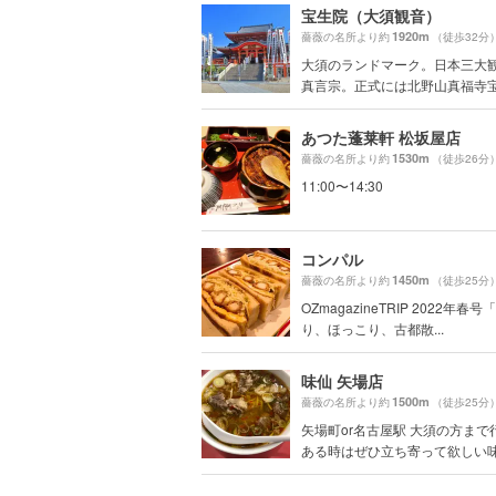
宝生院（大須観音）
1920m
薔薇の名所より約
（徒歩32分
大須のランドマーク。日本三大
真言宗。正式には北野山真福寺宝.
あつた蓬莱軒 松坂屋店
1530m
薔薇の名所より約
（徒歩26分
11:00〜14:30
コンパル
1450m
薔薇の名所より約
（徒歩25分
OZmagazineTRIP 2022年春
り、ほっこり、古都散...
味仙 矢場店
1500m
薔薇の名所より約
（徒歩25分
矢場町or名古屋駅 大須の方まで
ある時はぜひ立ち寄って欲しい味.