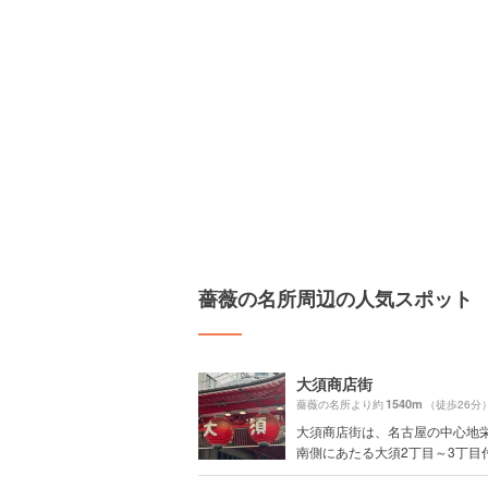
薔薇の名所周辺の人気スポット
大須商店街
1540m
薔薇の名所より約
（徒歩26分
大須商店街は、名古屋の中心地
南側にあたる大須2丁目～3丁目付近