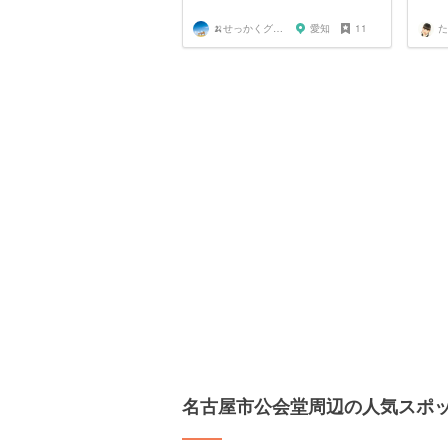
🍌せっかくグルメまにあ🍌
愛知
11
た
名古屋市公会堂周辺の人気スポ