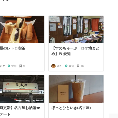
屋のレトロ喫茶
【すのちゅーぶ ロケ地まと
め】☃️ 愛知
‪‪❤︎‬
愛知
9
MIKI
愛知
16
時更新】名古屋お洒落❤️
ほっとひといき(名古屋)
デート