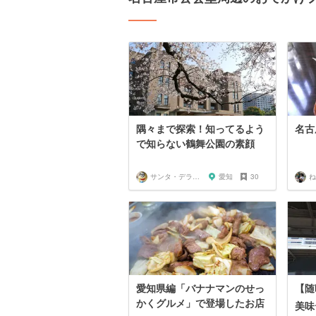
隅々まで探索！知ってるよう
名古
で知らない鶴舞公園の素顔
サンタ・デラックス
愛知
30
ねね
愛知県編「バナナマンのせっ
【随
かくグルメ」で登場したお店
美味