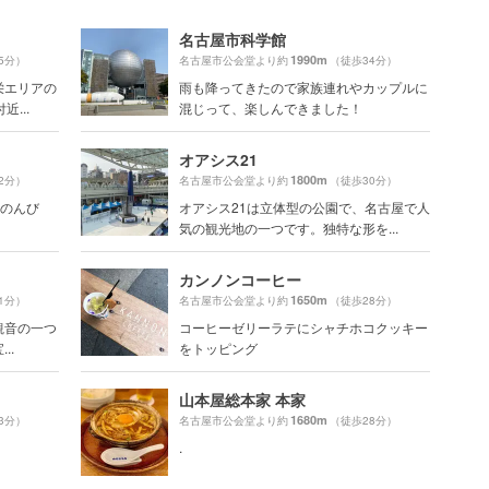
名古屋市科学館
1990m
5分）
名古屋市公会堂より約
（徒歩34分）
栄エリアの
雨も降ってきたので家族連れやカップルに
...
混じって、楽しんできました！
オアシス21
1800m
2分）
名古屋市公会堂より約
（徒歩30分）
号「のんび
オアシス21は立体型の公園で、名古屋で人
気の観光地の一つです。独特な形を...
カンノンコーヒー
1650m
1分）
名古屋市公会堂より約
（徒歩28分）
観音の一つ
コーヒーゼリーラテにシャチホコクッキー
..
をトッピング
山本屋総本家 本家
1680m
3分）
名古屋市公会堂より約
（徒歩28分）
.