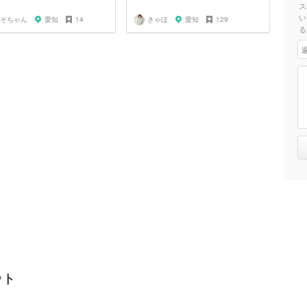
ス
い
そちゃん
愛知
14
きゃほ
愛知
129
る
ット