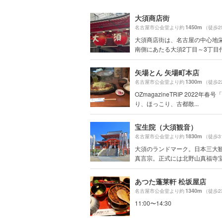
大須商店街
1450m
名古屋市公会堂より約
（徒歩2
大須商店街は、名古屋の中心地
南側にあたる大須2丁目～3丁目付近
矢場とん 矢場町本店
1300m
名古屋市公会堂より約
（徒歩2
OZmagazineTRIP 2022年春
り、ほっこり、古都散...
宝生院（大須観音）
1830m
名古屋市公会堂より約
（徒歩3
大須のランドマーク。日本三大
真言宗。正式には北野山真福寺宝.
あつた蓬莱軒 松坂屋店
1340m
名古屋市公会堂より約
（徒歩2
11:00〜14:30