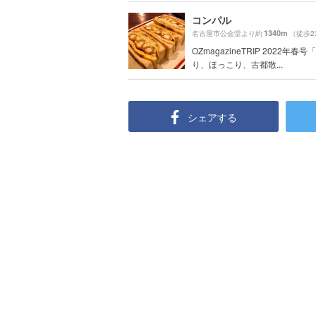
コンパル
1340m
名古屋市公会堂より約
（徒歩2
OZmagazineTRIP 2022年春
り、ほっこり、古都散...
シェアする