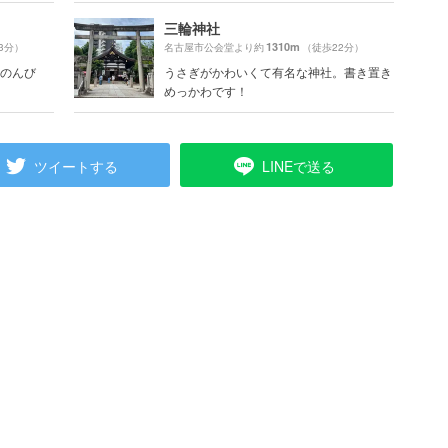
三輪神社
1310m
3分）
名古屋市公会堂より約
（徒歩22分）
号「のんび
うさぎがかわいくて有名な神社。書き置き
めっかわです！
ツイートする
LINEで送る