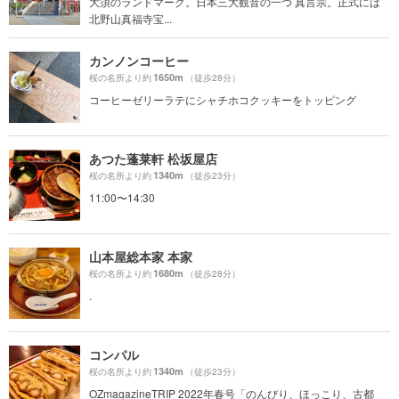
大須のランドマーク。日本三大観音の一つ 真言宗。正式には
北野山真福寺宝...
カンノンコーヒー
1650m
桜の名所より約
（徒歩28分）
コーヒーゼリーラテにシャチホコクッキーをトッピング
あつた蓬莱軒 松坂屋店
1340m
桜の名所より約
（徒歩23分）
11:00〜14:30
山本屋総本家 本家
1680m
桜の名所より約
（徒歩28分）
.
コンパル
1340m
桜の名所より約
（徒歩23分）
OZmagazineTRIP 2022年春号「のんびり、ほっこり、古都