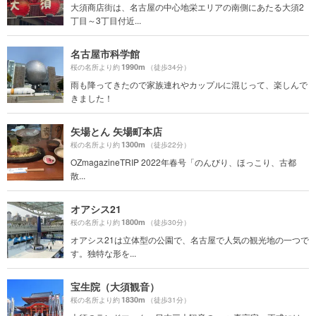
大須商店街は、名古屋の中心地栄エリアの南側にあたる大須2
丁目～3丁目付近...
名古屋市科学館
1990m
桜の名所より約
（徒歩34分）
雨も降ってきたので家族連れやカップルに混じって、楽しんで
きました！
矢場とん 矢場町本店
1300m
桜の名所より約
（徒歩22分）
OZmagazineTRIP 2022年春号「のんびり、ほっこり、古都
散...
オアシス21
1800m
桜の名所より約
（徒歩30分）
オアシス21は立体型の公園で、名古屋で人気の観光地の一つで
す。独特な形を...
宝生院（大須観音）
1830m
桜の名所より約
（徒歩31分）