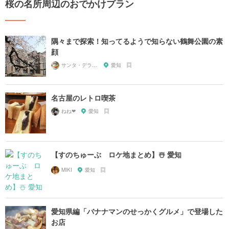
桜の名所周辺のおでかけプラン
隅々まで探索！知ってるようで知らない鶴舞公園の素
顔
サンタ・デラックス
愛知
名古屋のレトロ喫茶
ねね‪‪❤︎‬
愛知
【すのちゅーぶ ロケ地まとめ】☃️ 愛知
MIKI
愛知
愛知県編「バナナマンのせっかくグルメ」で登場した
お店