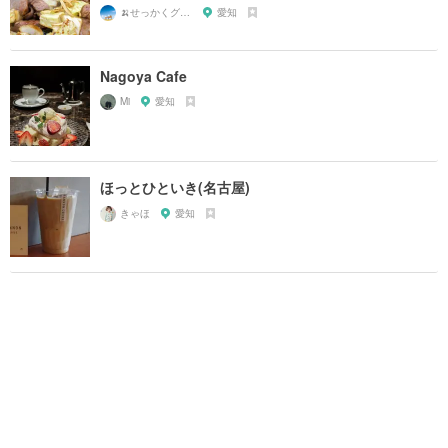
🍌せっかくグルメまにあ🍌
愛知
Nagoya Cafe
Mi
愛知
ほっとひといき(名古屋)
きゃほ
愛知