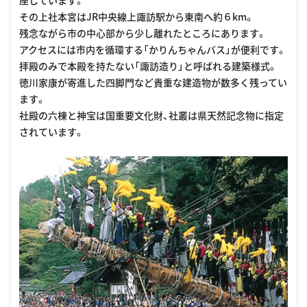
座しています。
その上社本宮はJR中央線上諏訪駅から東南へ約６km。
残念ながら市の中心部から少し離れたところにあります。
アクセスには市内を循環する「かりんちゃんバス」が便利です。
拝殿のみで本殿を持たない「諏訪造り」と呼ばれる建築様式。
徳川家康が寄進した四脚門など貴重な建造物が数多く残ってい
ます。
社殿の六棟と神宝は国重要文化財、社叢は県天然記念物に指定
されています。