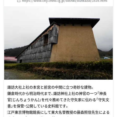
https://www.city.chino.lg.jp/soshiki/bunkazai/1639.html
諏訪大社上社の本宮と前宮の中間に立つ奇妙な建物。
鎌倉時代から明治時代まで、諏訪神社上社の神官の一つ「神長
官[じんちょうかん]」を代々務めてきた守矢家に伝わる「守矢文
書」を保管・公開している史料館です。
江戸東京博物館館長にして東大名誉教授の藤森照信先生による