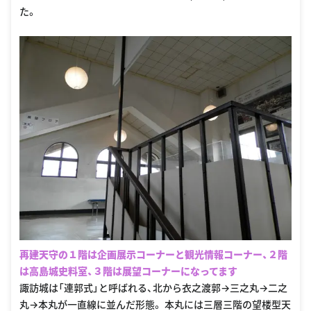
た。
再建天守の１階は企画展示コーナーと観光情報コーナー、２階
は高島城史料室、３階は展望コーナーになってます
諏訪城は「連郭式」と呼ばれる、北から衣之渡郭→三之丸→二之
丸→本丸が一直線に並んだ形態。 本丸には三層三階の望楼型天