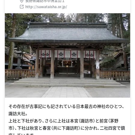
長野県諏訪市中洲宮山１
http://suwataisha.or.jp/
その存在が古事記にも記されている日本最古の神社のひとつ、
諏訪大社。
上社と下社があり、さらに上社は本宮（諏訪市）と前宮（茅野
市）、下社は秋宮と春宮（共に下諏訪町）に分かれ、二社四宮で鎮