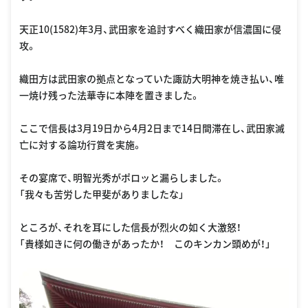
天正10(1582)年3月、武田家を追討すべく織田家が信濃国に侵
攻。
織田方は武田家の拠点となっていた諏訪大明神を焼き払い、唯
一焼け残った法華寺に本陣を置きました。
ここで信長は3月19日から4月2日まで14日間滞在し、武田家滅
亡に対する論功行賞を実施。
その宴席で、明智光秀がポロッと漏らしました。
「我々も苦労した甲斐がありましたな」
ところが、それを耳にした信長が烈火の如く大激怒！
「貴様如きに何の働きがあったか！ このキンカン頭めが！」