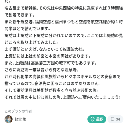
尺。
名古屋まで新幹線、その先は中央西線の特急に乗車すれば３時間強
で到着できます。
また新千歳空港、福岡空港と信州まつもと空港を航空路線が約１時
間半ほどで結んでいます。
諏訪は上諏訪と下諏訪に分かれていますので、ここでは上諏訪の見
どころを取り上げてみました。
まず諏訪といえば、なんといっても諏訪大社。
上諏訪には上社の前宮と本宮の両社があります。
また、上諏訪は高島藩三万国の城下町でもあります。
さらに諏訪湖一帯は昔から有名な温泉場。
江戸時代創業の高級和風旅館からビジネスホテルなどの安宿まで
揃っているので、宿泊先に困ることはまずありません。
そして諏訪湖畔は美術館が数多く立ち並ぶ芸術の町。
それでは雪の中に佇む麗しの町、上諏訪へご案内いたしましょう！
このプランの作者
経堂 薫
長野
34