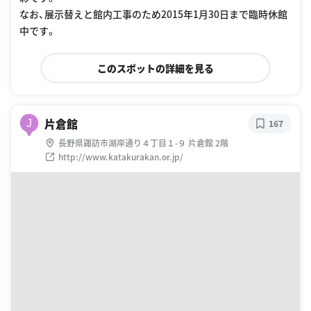
なお、展示替えと館内工事のため2015年1月30日まで臨時休館
中です。
このスポットの詳細を見る
片倉館
J
167
長野県諏訪市湖岸通り４丁目１-９ 片倉館 2階
http://www.katakurakan.or.jp/