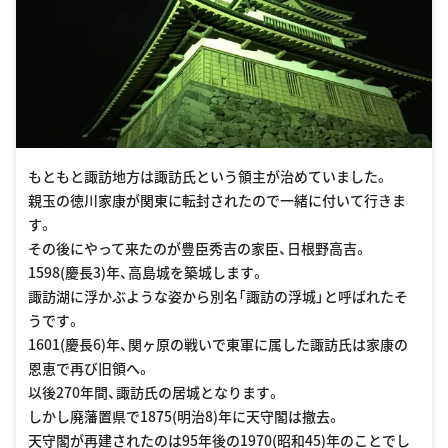
もともと諏訪地方は諏訪氏という領主が治めていました。
親玉の徳川家康が関東に転封されたので一緒に付いて行きま
す。
その後にやって来たのが豊臣秀吉の家臣、日根野高吉。
1598(慶長3)年、高島城を築城します。
諏訪湖に浮かぶような姿から別名「諏訪の浮城」と呼ばれたそ
うです。
1601(慶長6)年、関ヶ原の戦いで東軍に属した諏訪氏は家康の
恩恵で再び旧領へ。
以後270年間、諏訪氏の居城となります。
しかし廃藩置県で1875(明治8)年に天守閣は撤去。
天守閣が再建されたのは95年後の1970(昭和45)年のことでし