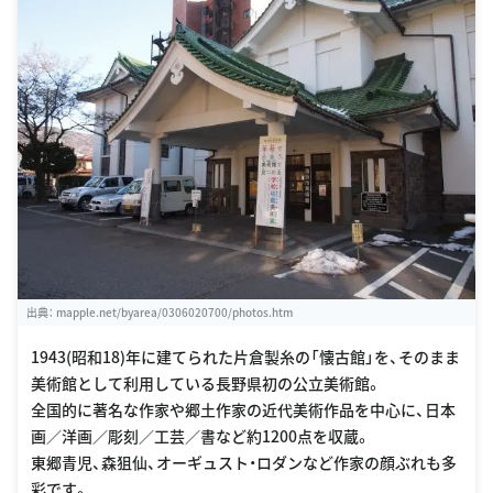
出典：
mapple.net/byarea/0306020700/photos.htm
1943(昭和18)年に建てられた片倉製糸の「懐古館」を、そのまま
美術館として利用している長野県初の公立美術館。
全国的に著名な作家や郷土作家の近代美術作品を中心に、日本
画／洋画／彫刻／工芸／書など約1200点を収蔵。
東郷青児、森狙仙、オーギュスト・ロダンなど作家の顔ぶれも多
彩です。