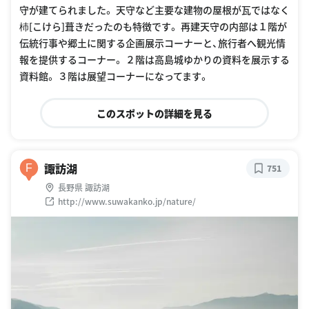
守が建てられました。 天守など主要な建物の屋根が瓦ではなく
杮[こけら]葺きだったのも特徴です。 再建天守の内部は１階が
伝統行事や郷土に関する企画展示コーナーと、旅行者へ観光情
報を提供するコーナー。 ２階は高島城ゆかりの資料を展示する
資料館。 ３階は展望コーナーになってます。
このスポットの詳細を見る
諏訪湖
F
751
長野県 諏訪湖
http://www.suwakanko.jp/nature/