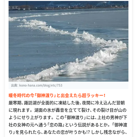
出典：
kono-hana.com/blog/etc/753
暖冬時代の今「御神渡り」と出会えたら超ラッキー！
厳寒期、諏訪湖が全面的に凍結した後、夜間に冷え込んだ翌朝
に現れます。 湖面の氷が轟音を立てて裂け、その裂け目が山の
ようにせり上がります。 この「御神渡り」には、上社の男神が下
社の女神の元へ通う「恋の路」という伝説があるとか。 「御神渡
り」を見られたら、あなたの恋が叶うかも!? しかし残念ながら、