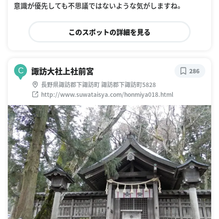
意識が優先しても不思議ではないような気がしますね。
このスポットの詳細を見る
諏訪大社上社前宮
C
286
長野県諏訪郡下諏訪町 諏訪郡下諏訪町5828
http://www.suwataisya.com/honmiya018.html