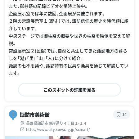
また、御柱祭の記録ビデオを常時上映中。
企画展示室では年に数回、企画展が開催されます。
２階の常設展示室１（歴史）では、諏訪信仰の歴史を時代順に紹
介しています。
中央ステージでは御柱祭の概要や世界の柱祭を映像を交えて解
説。
常設展示室２(民俗)では、自然と共生してきた諏訪地方の暮ら
しを「湖」「里」「山」「人」に分けて紹介。
諏訪の七不思議や、諏訪特有の民具や漁具を通じて解説してい
ます。
このスポットの詳細を見る
諏訪市美術館
I
14
長野県諏訪市湖岸通り４丁目１-１４
http://www.city.suwa.lg.jp/scmart/