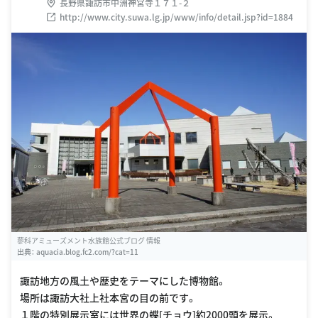
長野県諏訪市中洲神宮寺１７１-２
http://www.city.suwa.lg.jp/www/info/detail.jsp?id=1884
蓼科アミューズメント水族館公式ブログ 情報
出典：
aquacia.blog.fc2.com/?cat=11
諏訪地方の風土や歴史をテーマにした博物館。
場所は諏訪大社上社本宮の目の前です。
１階の特別展示室には世界の蝶[チョウ]約2000頭を展示。