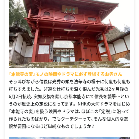
「本能寺の変」モノの映画やドラマに必ず登場するお寺さん
そう叫びながら信長は光秀の頭を法華寺の欄干に何度も何度も
打ちすえました。 非道な仕打ちを深く恨んだ光秀は2ヶ月後の
6月2日払暁、突如反旗を翻し京都本能寺にて信長を襲撃…とい
うのが歴史上の定説になってます。 NHKの大河ドラマをはじめ
「本能寺の変」を扱う映画やドラマは、ほぼこの「定説」に沿って
作られたものばかり。 でもクーデターって、そんな個人的な怨
恨が要因になるほど単純なものでしょうか？