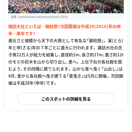
出典：
homtasuwa.net/miru/rekishi/1816
諏訪大社といえば…御柱祭！次回開催は平成28(2016)年の申
年…来年です！
勇壮さと規模から天下の大祭として有名な「御柱祭」。 寅[とら]
年と申[さる]年の７年ごとに盛大に行われます。 諏訪大社の氏
子衆22万人が総力を結集し、直径約1m、長さ約17m、重さ約12t
のモミの巨木を山から切り出し、里へ。 上社下社の各社殿を囲
むよう、その四隅に建てられます。 山から里へ曳く「山出し」は
4月、里から各社殿へ曳き建てる「里曳き」は5月に開催。 次回開
催は平成28年（申年）です。
このスポットの詳細を見る