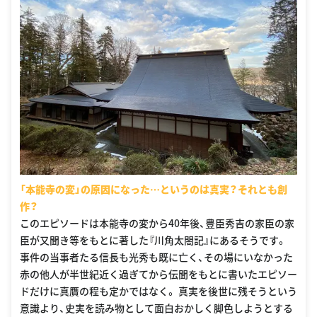
「本能寺の変」の原因になった…というのは真実？それとも創
作？
このエピソードは本能寺の変から40年後、豊臣秀吉の家臣の家
臣が又聞き等をもとに著した『川角太閤記』にあるそうです。
事件の当事者たる信長も光秀も既に亡く、その場にいなかった
赤の他人が半世紀近く過ぎてから伝聞をもとに書いたエピソー
ドだけに真贋の程も定かではなく。 真実を後世に残そうという
意識より、史実を読み物として面白おかしく脚色しようとする