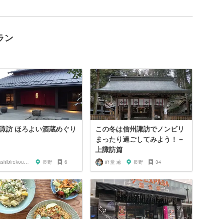
ラン
諏訪 ほろよい酒蔵めぐり
この冬は信州諏訪でノンビリ
まったり過ごしてみよう！－
上諏訪篇
hashibirokoungorongo
長野
6
経堂 薫
長野
34