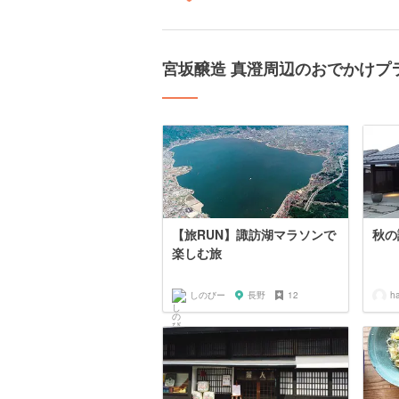
宮坂醸造 真澄周辺のおでかけプ
【旅RUN】諏訪湖マラソンで
秋の
楽しむ旅
しのびー
長野
12