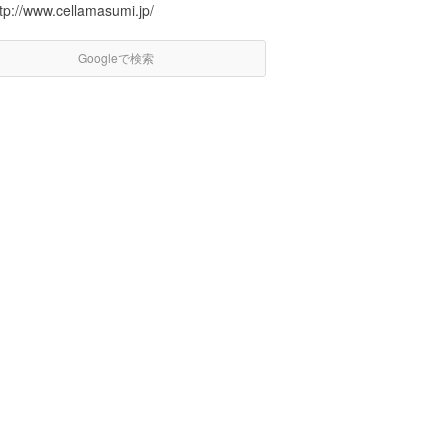
tp://www.cellamasumi.jp/
Googleで検索