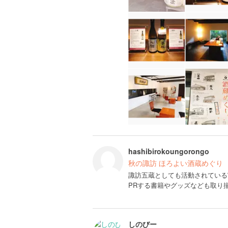
hashibirokoungorongo
秋の諏訪 ほろよい酒蔵めぐり
諏訪五蔵としても活動されている
PRする書籍やグッズなども取り
しのびー