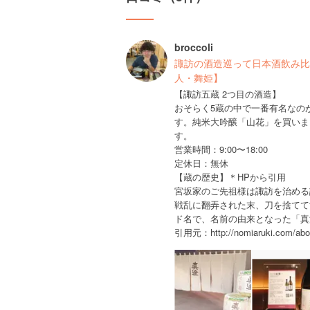
broccoli
諏訪の酒造巡って日本酒飲み比
人・舞姫】
【諏訪五蔵 2つ目の酒造】
おそらく5蔵の中で一番有名なの
す。純米大吟醸「山花」を買いま
す。
営業時間：9:00〜18:00
定休日：無休
【蔵の歴史】＊HPから引用
宮坂家のご先祖様は諏訪を治める
戦乱に翻弄された末、刀を捨てて
ド名で、名前の由来となった「真
引用元：http://nomiaruki.com/abo