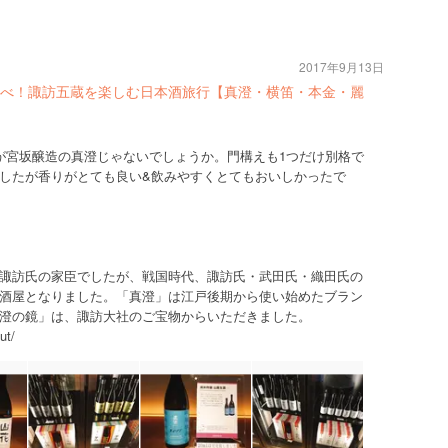
2017年9月13日
べ！諏訪五蔵を楽しむ日本酒旅行【真澄・横笛・本金・麗
が宮坂醸造の真澄じゃないでしょうか。門構えも1つだけ別格で
したが香りがとても良い&飲みやすくとてもおいしかったで
諏訪氏の家臣でしたが、戦国時代、諏訪氏・武田氏・織田氏の
酒屋となりました。「真澄」は江戸後期から使い始めたブラン
澄の鏡」は、諏訪大社のご宝物からいただきました。
ut/