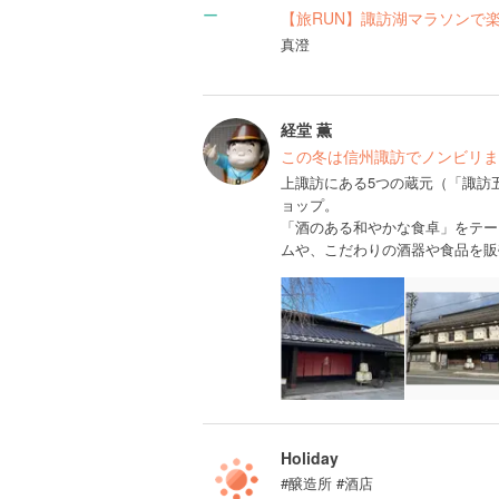
【旅RUN】諏訪湖マラソンで
真澄
経堂 薫
この冬は信州諏訪でノンビリま
上諏訪にある5つの蔵元（「諏訪
ョップ。
「酒のある和やかな食卓」をテー
ムや、こだわりの酒器や食品を販
Holiday
#醸造所 #酒店