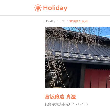
Holiday トップ
宮坂醸造 真澄
宮坂醸造 真澄
長野県諏訪市元町１-１-１６