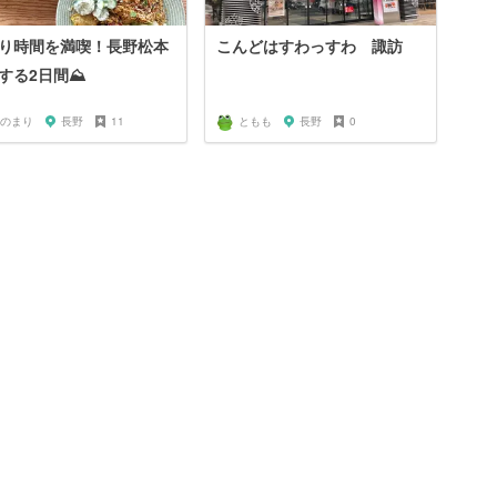
り時間を満喫！長野松本
こんどはすわっすわ 諏訪
する2日間⛰
のまり
長野
11
ともも
長野
0