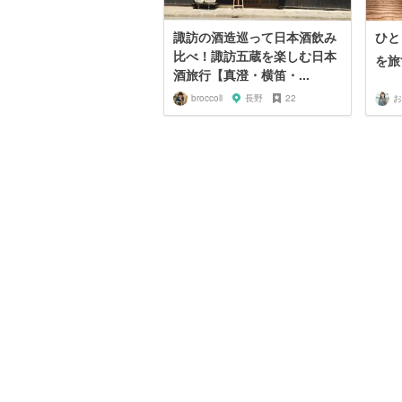
諏訪の酒造巡って日本酒飲み
ひと
比べ！諏訪五蔵を楽しむ日本
を旅
酒旅行【真澄・横笛・...
broccoli
長野
22
お