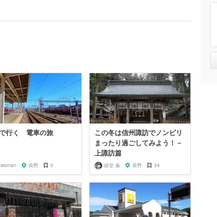
で行く 電車の旅
この冬は信州諏訪でノンビリ
まったり過ごしてみよう！－
上諏訪篇
awaman
長野
0
経堂 薫
長野
34