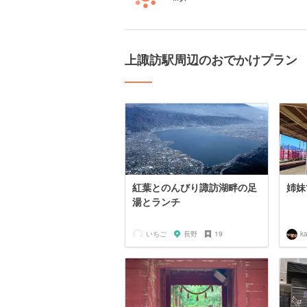
上諏訪駅周辺のおでかけプラン
紅葉とのんびり諏訪湖畔の足
姉妹
湯とランチ
いちご
長野
19
k