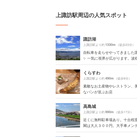
上諏訪駅周辺の人気スポット
諏訪湖
1330m
上諏訪駅より約
（徒歩23分）
自転車を走らせやってきました
✨ 一気に視界が広がります。波穏や
くらすわ
490m
上諏訪駅より約
（徒歩9分）
素敵なお土産物やレストラン、
なパンが並ぶお店
高島城
990m
上諏訪駅より約
（徒歩17分）
近くに無料駐車場あり。十台程度
閣は大人３００円。大手車メンテナ