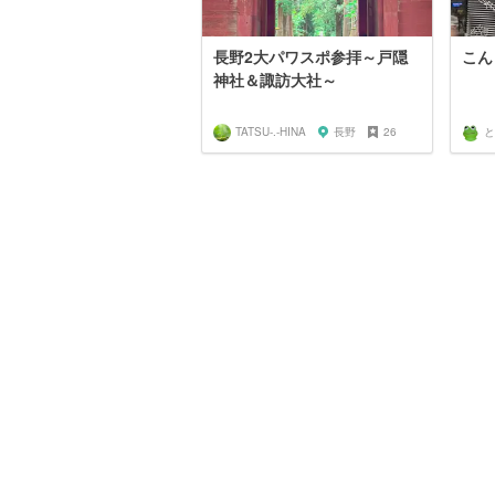
長野2大パワスポ参拝～戸隠
こん
神社＆諏訪大社～
TATSU-.-HINA
長野
26
と