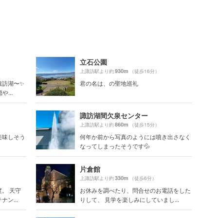
立石公園
930m
上諏訪駅より約
（徒歩16分）
諏訪湖〜✨
君の名は、の聖地巡礼
...
諏訪湖間欠泉センター
860m
上諏訪駅より約
（徒歩15分）
美味しそう
何年か前から写真のようには噴き出さなく
なってしまったそうです💦
片倉館
330m
上諏訪駅より約
（徒歩6分）
。 天守
お休みを調べたり、問合せのお電話をした
ン...
りして、 見学を楽しみにしていまし...