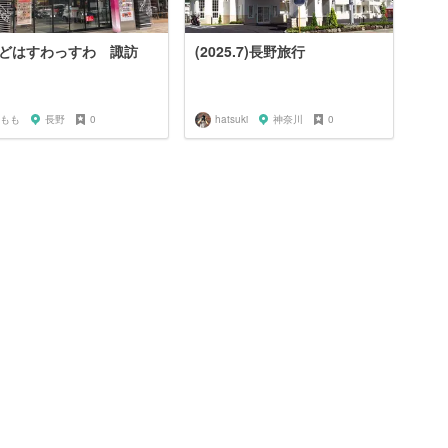
どはすわっすわ 諏訪
(2025.7)長野旅行
もも
長野
0
hatsuki
神奈川
0