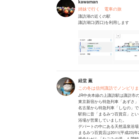
kawaman
姉妹で行く 電車の旅
諏訪湖の近くの駅
諏訪湖口(西口)を利用します
経堂 薫
この冬は信州諏訪でノンビリま
JR中央本線の上諏訪駅は諏訪市
東京新宿から特急列車「あずさ」
名古屋から特急列車「しなの」で
駅前に昔「まるみつ百貨店」とい
浴場が営業していました。
デパートの中にある天然温泉浴場
まるみつ百貨店は2011(平成23)
残念ながら「なごみの湯」も閉鎖