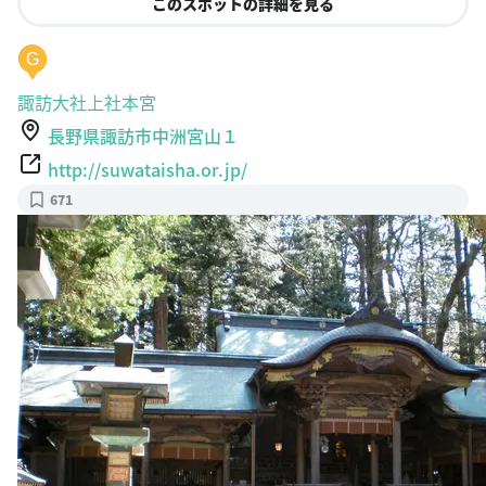
このスポットの詳細を見る
G
諏訪大社上社本宮
長野県諏訪市中洲宮山１
http://suwataisha.or.jp/
671