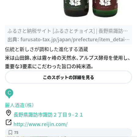
ふるさと納税サイト [ふるさとチョイス] | 長野県諏訪市
- 39 信州舞姫 ...
出典：
furusato-tax.jp/japan/prefecture/item_detail/
20206/187168
伝統と新しさが調和した進化する酒蔵
米は山田錦、水は霧ヶ峰の天然水、アルプス酵母を使用し、
重要な3要素にこだわった旨口の純米酒。
このスポットの詳細を見る
C
麗人酒造（株）
長野県諏訪市諏訪２丁目９-２１
http://www.reijin.com/
75