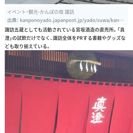
イベント・観光‐かんぽの宿 諏訪
出典：
kanponoyado.japanpost.jp/yado/suwa/kanko
u.php
諏訪五蔵としても活動されている宮坂酒造の直売所。「真
澄」の試飲だけでなく、諏訪全体をPRする書籍やグッズな
ども取り揃えている。