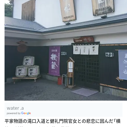
water .a
G
平家物語の滝口入道と健礼門院官女との悲恋に因んだ「横
oogle Plac