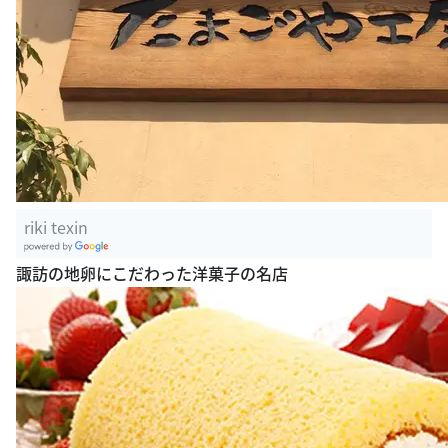
riki texin
G
諏訪の地卵にこだわった洋菓子の名店
oogle Plac
es