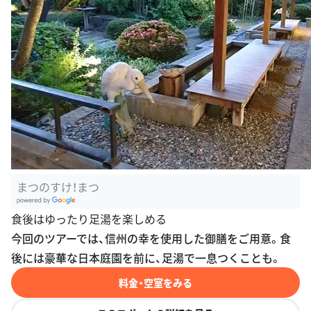
まつのすけ！まつ
G
食後はゆったり足湯を楽しめる
oogle Plac
今回のツアーでは、信州の幸を使用した御膳をご用意。食
es
後には豪華な日本庭園を前に、足湯で一息つくことも。
料金・空室をみる