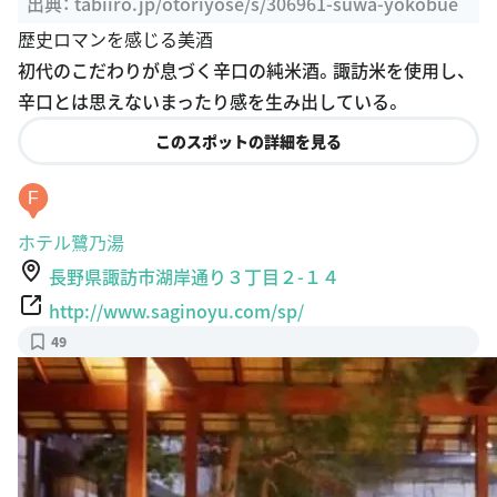
出典：
tabiiro.jp/otoriyose/s/306961-suwa-yokobue
歴史ロマンを感じる美酒
初代のこだわりが息づく辛口の純米酒。諏訪米を使用し、
辛口とは思えないまったり感を生み出している。
このスポットの詳細を見る
F
ホテル鷺乃湯
長野県諏訪市湖岸通り３丁目２-１４
http://www.saginoyu.com/sp/
49