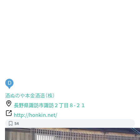
D
酒ぬのや本金酒造（株）
長野県諏訪市諏訪２丁目８-２１
http://honkin.net/
54