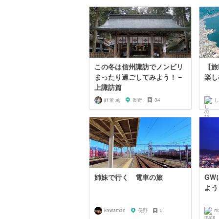
この冬は信州諏訪でノンビリ
【旅
まったり過ごしてみよう！－
楽し
上諏訪篇
経堂 薫
長野
34
し
姉妹で行く 電車の旅
GW
よう
kawaman
長野
0
m