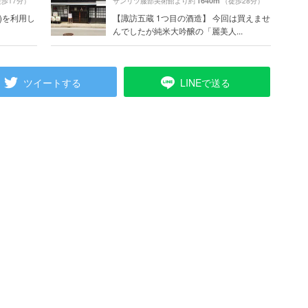
1640m
歩17分）
サンリツ服部美術館より約
（徒歩28分）
)を利用し
【諏訪五蔵 1つ目の酒造】 今回は買えませ
んでしたが純米大吟醸の「麗美人...
ツイートする
LINEで送る