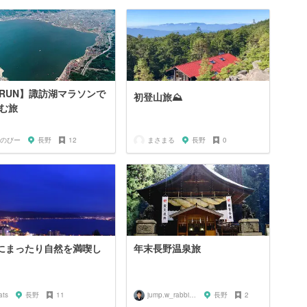
RUN】諏訪湖マラソンで
初登山旅⛰
む旅
のびー
長野
12
まさまる
長野
0
にまったり自然を満喫し
年末長野温泉旅
ats
長野
11
jump.w_rabbitkun
長野
2