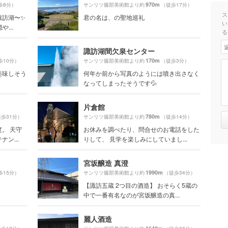
970m
歩8分）
サンリツ服部美術館より約
（徒歩17分）
ス
諏訪湖〜✨
君の名は、の聖地巡礼
い
...
る
諏訪湖間欠泉センター
170m
歩10分）
サンリツ服部美術館より約
（徒歩3分）
美味しそう
何年か前から写真のようには噴き出さなく
なってしまったそうです💦
片倉館
780m
歩31分）
サンリツ服部美術館より約
（徒歩14分）
。 天守
お休みを調べたり、問合せのお電話をした
ン...
りして、 見学を楽しみにしていまし...
宮坂醸造 真澄
1990m
歩15分）
サンリツ服部美術館より約
（徒歩34分）
【諏訪五蔵 2つ目の酒造】 おそらく5蔵の
中で一番有名なのが宮坂醸造の真...
麗人酒造