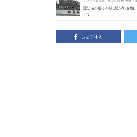
1010m
サンリツ服部美術館より約
（徒
諏訪湖の近くの駅 諏訪湖口(西口
ます
シェアする