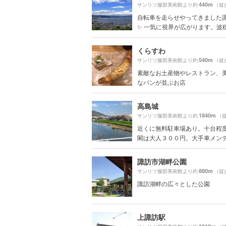
440m
サンリツ服部美術館より約
（徒
自転車を走らせやってきました
✨ 一気に視界が広がります。波穏や
くらすわ
540m
サンリツ服部美術館より約
（徒
素敵なお土産物やレストラン、
なパンが並ぶお店
高島城
1840m
サンリツ服部美術館より約
（徒
近くに無料駐車場あり。十台程度
閣は大人３００円。大手車メンテナ
諏訪市湖畔公園
880m
サンリツ服部美術館より約
（徒
諏訪湖畔の広々とした公園
上諏訪駅