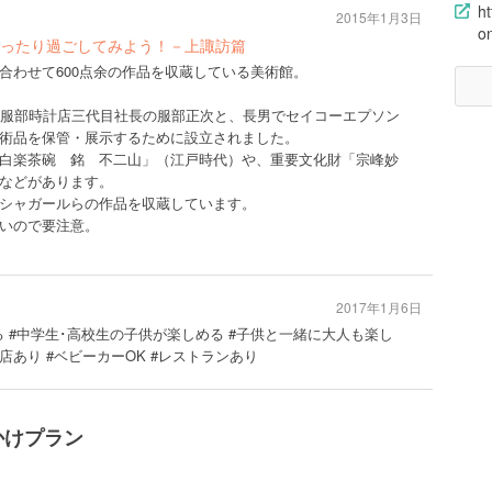
ht
2015年1月3日
o
ったり過ごしてみよう！－上諏訪篇
合わせて600点余の作品を収蔵している美術館。
じみ服部時計店三代目社長の服部正次と、長男でセイコーエプソン
術品を保管・展示するために設立されました。
白楽茶碗 銘 不二山」（江戸時代）や、重要文化財「宗峰妙
などがあります。
シャガールらの作品を収蔵しています。
いので要注意。
2017年1月6日
る #中学生･高校生の子供が楽しめる #子供と一緒に大人も楽し
売店あり #ベビーカーOK #レストランあり
かけプラン