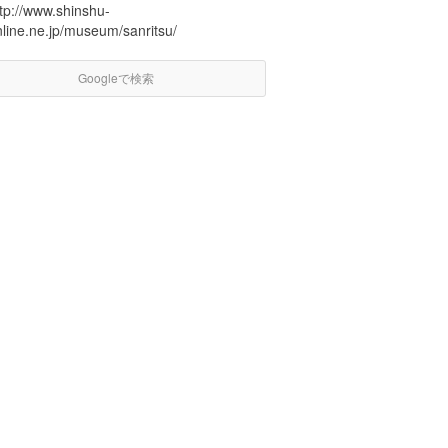
tp://www.shinshu-
nline.ne.jp/museum/sanritsu/
Googleで検索