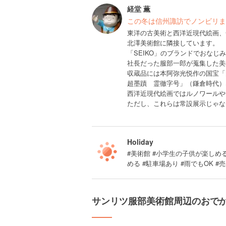
経堂 薫
この冬は信州諏訪でノンビリま
東洋の古美術と西洋近現代絵画、
北澤美術館に隣接しています。
「SEIKO」のブランドでおな
社長だった服部一郎が蒐集した美
収蔵品には本阿弥光悦作の国宝「
超墨蹟 霊徹字号」（鎌倉時代）
西洋近現代絵画ではルノワールや
ただし、これらは常設展示じゃな
Holiday
#美術館 #小学生の子供が楽しめ
める #駐車場あり #雨でもOK #
サンリツ服部美術館周辺のおで