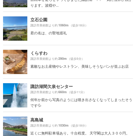
ります。波穏や...
立石公園
1060m
諏訪市美術館より約
（徒歩18分）
君の名は、の聖地巡礼
くらすわ
290m
諏訪市美術館より約
（徒歩5分）
素敵なお土産物やレストラン、美味しそうなパンが並ぶお店
諏訪湖間欠泉センター
660m
諏訪市美術館より約
（徒歩11分）
何年か前から写真のようには噴き出さなくなってしまったそう
です💦
高島城
1030m
諏訪市美術館より約
（徒歩18分）
近くに無料駐車場あり。十台程度。 天守閣は大人３００円。