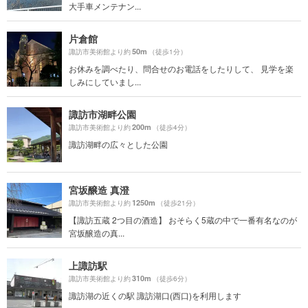
大手車メンテナン...
片倉館
50m
諏訪市美術館より約
（徒歩1分）
お休みを調べたり、問合せのお電話をしたりして、 見学を楽
しみにしていまし...
諏訪市湖畔公園
200m
諏訪市美術館より約
（徒歩4分）
諏訪湖畔の広々とした公園
宮坂醸造 真澄
1250m
諏訪市美術館より約
（徒歩21分）
【諏訪五蔵 2つ目の酒造】 おそらく5蔵の中で一番有名なのが
宮坂醸造の真...
上諏訪駅
310m
諏訪市美術館より約
（徒歩6分）
諏訪湖の近くの駅 諏訪湖口(西口)を利用します