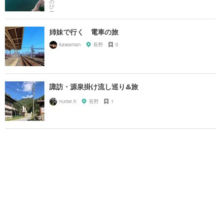
姉妹で行く 電車の旅
kawaman
長野
0
諏訪・源泉掛け流し巡り♨️旅
nurse.h
長野
1