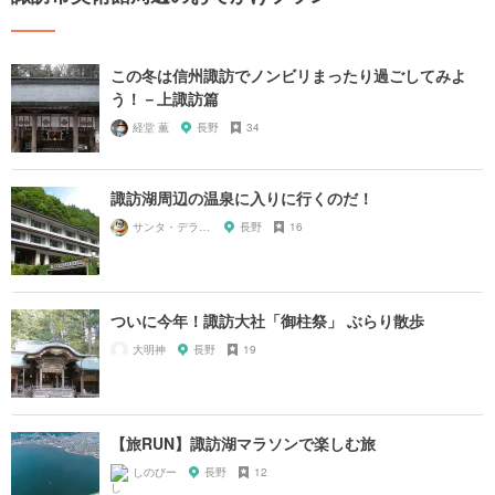
この冬は信州諏訪でノンビリまったり過ごしてみよ
う！－上諏訪篇
経堂 薫
長野
34
諏訪湖周辺の温泉に入りに行くのだ！
サンタ・デラックス
長野
16
ついに今年！諏訪大社「御柱祭」 ぶらり散歩
大明神
長野
19
【旅RUN】諏訪湖マラソンで楽しむ旅
しのびー
長野
12