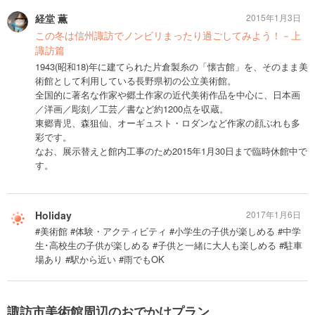
経堂 薫
2015年1月3日
この冬は信州諏訪でノンビリまったり過ごしてみよう！－上
諏訪篇
1943(昭和18)年に建てられた片倉製糸の「懐古館」を、そのまま美
術館として利用している長野県初の公立美術館。
全国的に著名な作家や郷土作家の近代美術作品を中心に、日本画
／洋画／彫刻／工芸／書など約1200点を収蔵。
東郷青児、森狙仙、オーギュスト・ロダンなど作家の顔ぶれも多
彩です。
なお、展示替えと館内工事のため2015年1月30日まで臨時休館中で
す。
Holiday
2017年1月6日
#美術館 #体験・アクティビティ #小学生の子供が楽しめる #中学
生･高校生の子供が楽しめる #子供と一緒に大人も楽しめる #駐車
場あり #駅から近い #雨でもOK
諏訪市美術館周辺のおでかけプラン