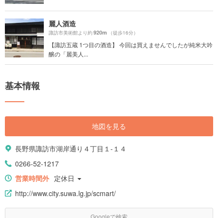
麗人酒造
920m
諏訪市美術館より約
（徒歩16分）
【諏訪五蔵 1つ目の酒造】 今回は買えませんでしたが純米大吟
醸の「麗美人...
基本情報
地図を見る
長野県諏訪市湖岸通り４丁目１-１４
0266-52-1217
営業時間外
定休日
http://www.city.suwa.lg.jp/scmart/
Googleで検索