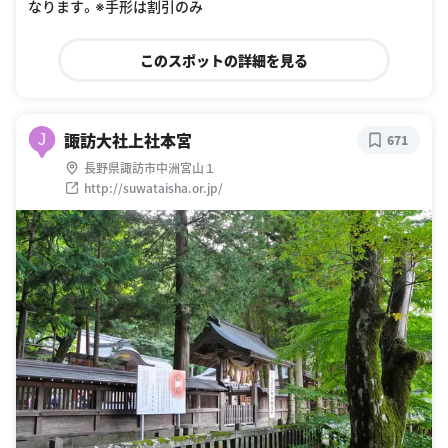
なります。※手形は割引のみ
このスポットの詳細を見る
諏訪大社上社本宮
J
671
長野県諏訪市中洲宮山１
http://suwataisha.or.jp/