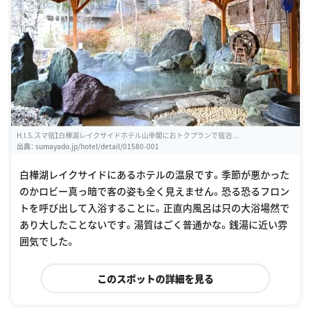
H.I.S.スマ宿】白樺湖レイクサイドホテル山幸閣におトクプランで宿泊 ...
出典：
sumayado.jp/hotel/detail/01580-001
白樺湖レイクサイドにあるホテルの温泉です。季節が悪かった
のかロビー真っ暗で客の姿も全く見えません。恐る恐るフロン
トを呼び出して入浴することに。正直内風呂は只の大浴場然で
あり大したことないです。湯質はごく普通かな。銭湯に近い雰
囲気でした。
このスポットの詳細を見る