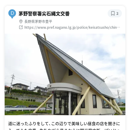
茅野警察署尖石縄文交番
D
2
長野県茅野市豊平
https://www.pref.nagano.lg.jp/police/keisatsusho/chino.h
tml
道に迷ったふりをして、この辺りで美味しい昼食の店を聞きに