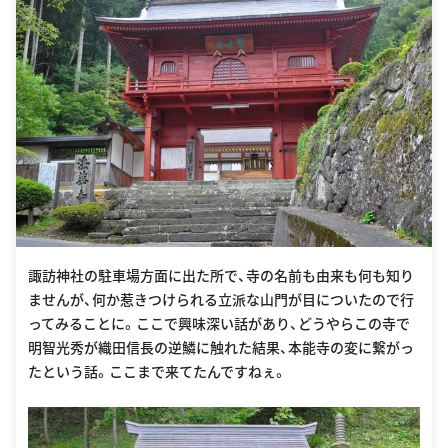
諏訪神社の駐車場方面に出た所で、寺の名前も由来も何も知り
ませんが、何か惹きつけられる立派な山門が目についたので行
ってみることに。ここで興味深い話があり、どうやらこの寺で
明智光秀が織田信長の逆鱗に触れた結果、本能寺の変に繋がっ
たという話。ここまで来てたんですねぇ。