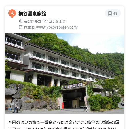
横谷温泉旅館
A
67
長野県茅野市北山５５１３
https://www.yokoyaonsen.com/
今回の温泉の旅で一番良かった温泉がここ、横谷温泉旅館の露