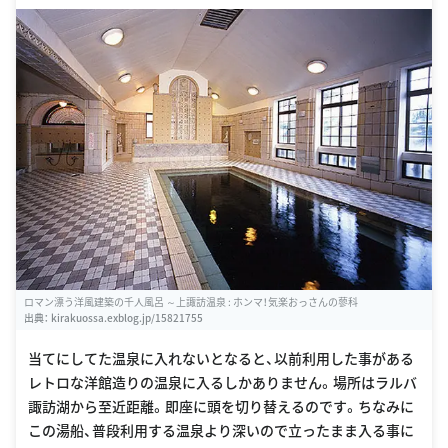
ロマン漂う洋風建築の千人風呂 ～上諏訪温泉 : ホンマ！気楽おっさんの蓼科
出典：
kirakuossa.exblog.jp/15821755
当てにしてた温泉に入れないとなると、以前利用した事がある
レトロな洋館造りの温泉に入るしかありません。場所はラルバ
諏訪湖から至近距離。即座に頭を切り替えるのです。ちなみに
この湯船、普段利用する温泉より深いので立ったまま入る事に