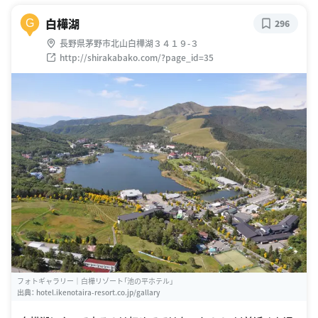
白樺湖
G
296
長野県茅野市北山白樺湖３４１９-３
http://shirakabako.com/?page_id=35
フォトギャラリー｜白樺リゾート「池の平ホテル」
出典：
hotel.ikenotaira-resort.co.jp/gallary