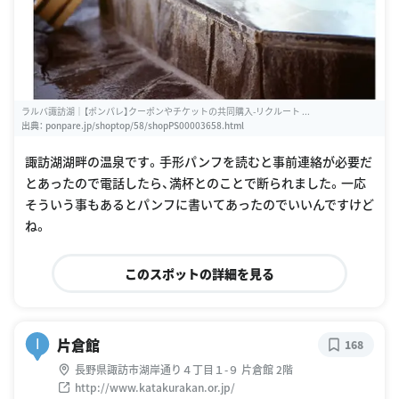
ラルバ諏訪湖｜【ポンパレ】クーポンやチケットの共同購入-リクルート ...
出典：
ponpare.jp/shoptop/58/shopPS00003658.html
諏訪湖湖畔の温泉です。手形パンフを読むと事前連絡が必要だ
とあったので電話したら、満杯とのことで断られました。一応
そういう事もあるとパンフに書いてあったのでいいんですけど
ね。
このスポットの詳細を見る
片倉館
I
168
長野県諏訪市湖岸通り４丁目１-９ 片倉館 2階
http://www.katakurakan.or.jp/