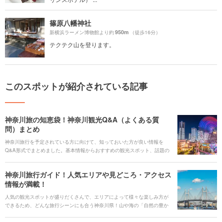
篠原八幡神社
950m
新横浜ラーメン博物館より約
（徒歩16分）
テクテク山を登ります。
このスポットが紹介されている記事
神奈川旅の知恵袋！神奈川観光Q&A（よくある質
問）まとめ
神奈川旅行を予定されている方に向けて、知っておいた方が良い情報を
Q&A形式でまとめました。基本情報からおすすめの観光スポット、話題の
グルメやお土産まで網羅しているので、これを読めば旅行の準備はバッチ
リです。他のコラムとも合わせて神奈川をさらに満喫するプランを立てて
神奈川旅行ガイド！人気エリアや見どころ・アクセス
みてください！
情報が満載！
人気の観光スポットが盛りだくさんで、エリアによって様々な楽しみ方が
できるため、どんな旅行シーンにも合う神奈川県！山や海の「自然の豊か
さ」と関東ならではの「都心の華やかさや利便性の高さ」の両面を感じる