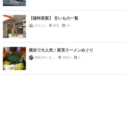
【随時更新】 甘いもの一覧
すけくん
東京
16
横浜で大人気！家系ラーメンめぐり
関西が好っきゃねん
神奈川
4