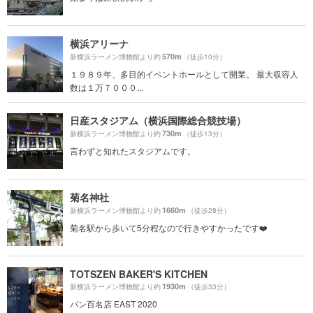
横浜アリーナ
570m
新横浜ラーメン博物館より約
（徒歩10分）
１９８９年、多目的イベントホールとして開業。 最大収容人
数は１万７０００...
日産スタジアム（横浜国際総合競技場）
730m
新横浜ラーメン博物館より約
（徒歩13分）
言わずと知れたスタジアムです。
菊名神社
1660m
新横浜ラーメン博物館より約
（徒歩28分）
菊名駅から歩いて5分程なので行きやすかったです❤️
TOTSZEN BAKER'S KITCHEN
1930m
新横浜ラーメン博物館より約
（徒歩33分）
パン百名店 EAST 2020