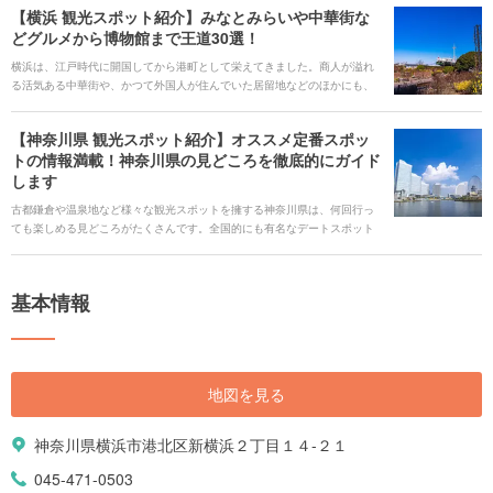
ことができます。 定番の横浜、鎌倉、江ノ島、箱根などだけではなく、あ
【横浜 観光スポット紹介】みなとみらいや中華街な
まり知られていない魅力的なエリアもたくさんあります。また、自然豊か
どグルメから博物館まで王道30選！
な環境から生まれる「新鮮な魚と野菜」によるご当地グルメも盛りだくさ
んです。年間を通して楽しめるイベントも多数開催！そんな魅力的な神奈
横浜は、江戸時代に開国してから港町として栄えてきました。商人が溢れ
川県の旅行情報をご紹介します。
る活気ある中華街や、かつて外国人が住んでいた居留地などのほかにも、
埋め立て地を利用して作られた公園や夜景スポット、ショッピングスポッ
ト、遊園地や水族館などの観光スポットがたくさんあってどこを観光すれ
【神奈川県 観光スポット紹介】オススメ定番スポッ
ばいいか迷ってしまいますよね。 今回はそんな方のために横浜観光するな
トの情報満載！神奈川県の見どころを徹底的にガイド
ら外せない王道の30スポットをご紹介します。
します
古都鎌倉や温泉地など様々な観光スポットを擁する神奈川県は、何回行っ
ても楽しめる見どころがたくさんです。全国的にも有名なデートスポット
「みなとみらい」をはじめ、美味しい海鮮が食べられる「江ノ島」や「三
崎」などお好みのシーンに合わせた観光ができます。都内からも日帰りで
行けアクセス抜群、ぜひ神奈川の観光地をコンプリートしてみてくださ
基本情報
い。
地図を見る
神奈川県横浜市港北区新横浜２丁目１４-２１
045-471-0503