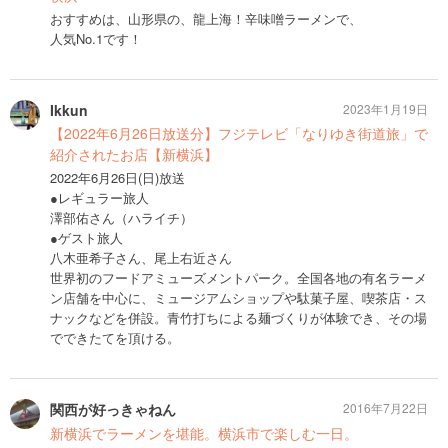
おすすめは、山形県の、龍上海！辛味噌ラーメンで、
人気No.1です！
Ikkun
2023年1月19日
【2022年6月26日放送分】フジテレビ「なりゆき街道旅」で
紹介されたお店【新横浜】
2022年6月26日(日)放送
●レギュラー旅人
澤部佑さん（ハライチ）
●ゲスト旅人
八木亜希子さん、尾上右近さん
世界初のフードアミューズメントパーク。全国各地の有名ラーメ
ン店舗を中心に、ミュージアムショップや駄菓子屋、喫茶店・ス
ナックなどを併設。青竹打ちによる麺づくりが体験でき、その場
でできたてを頂ける。
関西が好っきゃねん
2016年7月22日
新横浜でラーメンを堪能。横浜市で楽しむ一日。