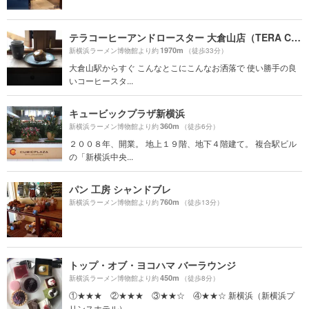
テラコーヒーアンドロースター 大倉山店（TERA COFFEE and ROASTER）
1970m
新横浜ラーメン博物館より約
（徒歩33分）
大倉山駅からすぐ こんなとこにこんなお洒落で 使い勝手の良
いコーヒースタ...
キュービックプラザ新横浜
360m
新横浜ラーメン博物館より約
（徒歩6分）
２００８年、開業。 地上１９階、地下４階建て。 複合駅ビル
の「新横浜中央...
パン 工房 シャンドブレ
760m
新横浜ラーメン博物館より約
（徒歩13分）
トップ・オブ・ヨコハマ バーラウンジ
450m
新横浜ラーメン博物館より約
（徒歩8分）
①★★★ ②★★★ ③★★☆ ④★★☆ 新横浜（新横浜プ
リンスホテル） ...