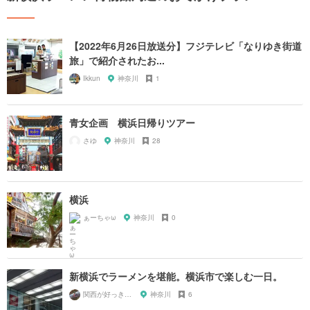
【2022年6月26日放送分】フジテレビ「なりゆき街道
旅」で紹介されたお...
Ikkun
神奈川
1
青女企画 横浜日帰りツアー
さゆ
神奈川
28
横浜
ぁーちゃω
神奈川
0
新横浜でラーメンを堪能。横浜市で楽しむ一日。
関西が好っきゃねん
神奈川
6