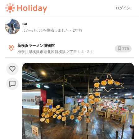
ログイン
sa
よかったよ！を投稿しました
2年前
新横浜ラーメン博物館
779
神奈川県横浜市港北区新横浜２丁目１４-２１