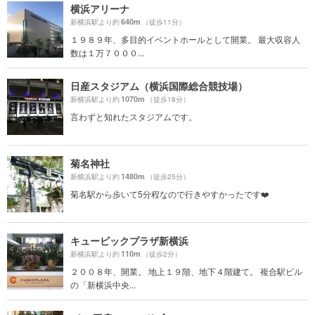
横浜アリーナ
640m
新横浜駅より約
（徒歩11分）
１９８９年、多目的イベントホールとして開業。 最大収容人
数は１万７０００...
日産スタジアム（横浜国際総合競技場）
1070m
新横浜駅より約
（徒歩18分）
言わずと知れたスタジアムです。
菊名神社
1480m
新横浜駅より約
（徒歩25分）
菊名駅から歩いて5分程なので行きやすかったです❤️
キュービックプラザ新横浜
110m
新横浜駅より約
（徒歩2分）
２００８年、開業。 地上１９階、地下４階建て。 複合駅ビル
の「新横浜中央...