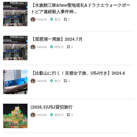
【水族館三昧&fate聖地巡礼&ドラクエウォークポー
トピア連続殺人事件神...
hatsuki
東京
0
【琵琶湖一周旅】2024.7月
hatsuki
神奈川
0
【比叡山に行く！京都女子旅、USJ付き】2024.6
hatsuki
東京
2
(2026.3)USJ貸切旅行
hatsuki
神奈川
0