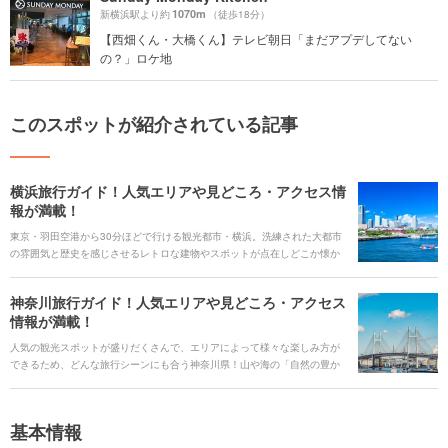
1070m
新横浜駅より約
（徒歩18分）
【西畑くん・大橋くん】テレビ朝日「まだアプデしてない
の？」ロケ地
このスポットが紹介されている記事
横浜旅行ガイド！人気エリアや見どころ・アクセス情
報が満載！
東京・羽田空港から30分ほどで行ける観光都市・横浜。洗練された大都市
の雰囲気と歴史を感じさせるレトロな建物やスポットが点在しどこか懐か
しい雰囲気をあわせ持つ、魅力あふれる街です。横浜中華街や横浜赤レン
ガ倉庫といった人気の観光スポットから、海沿いの公園、山手町に点在す
神奈川旅行ガイド！人気エリアや見どころ・アクセス
る洋館など見どころもたくさん。個性的なテーマパーク、そしてグルメも
情報が満載！
外せません。 今回は、横浜の見どころ、人気エリア、グルメ、さらには旅
行に便利なアクセス、ホテル情報まで、横浜旅行の全てをご紹介します。
人気の観光スポットが盛りだくさんで、エリアによって様々な楽しみ方が
できるため、どんな旅行シーンにも合う神奈川県！山や海の「自然の豊か
さ」と関東ならではの「都心の華やかさや利便性の高さ」の両面を感じる
ことができます。 定番の横浜、鎌倉、江ノ島、箱根などだけではなく、あ
まり知られていない魅力的なエリアもたくさんあります。また、自然豊か
基本情報
な環境から生まれる「新鮮な魚と野菜」によるご当地グルメも盛りだくさ