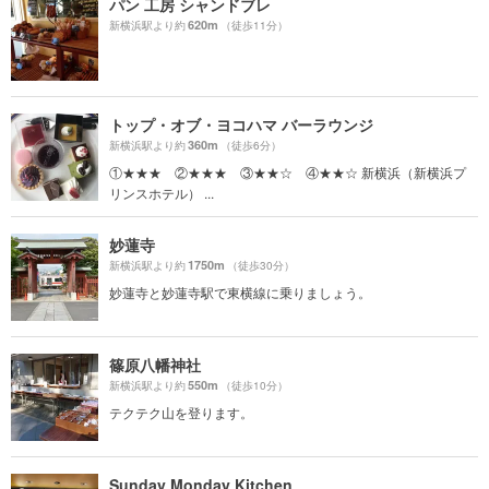
パン 工房 シャンドブレ
620m
新横浜駅より約
（徒歩11分）
トップ・オブ・ヨコハマ バーラウンジ
360m
新横浜駅より約
（徒歩6分）
①★★★ ②★★★ ③★★☆ ④★★☆ 新横浜（新横浜プ
リンスホテル） ...
妙蓮寺
1750m
新横浜駅より約
（徒歩30分）
妙蓮寺と妙蓮寺駅で東横線に乗りましょう。
篠原八幡神社
550m
新横浜駅より約
（徒歩10分）
テクテク山を登ります。
Sunday Monday Kitchen