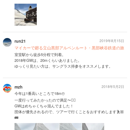
run21
2019年8月15日
マイカーで廻る立山黒部アルペンルート・黒部峡谷鉄道の旅
室堂駅から徒歩5分程で到着。
2018年GWは、20mくらいありました。
ゆっくり見たい方は、サングラス持参をオススメします。
mzh
2018年5月2日
今年は1番高いところで18m☃️
一度行ってみたかったので満足〜👌🏼
GWはめちゃくちゃ混んでました！
団体が優先されるので、ツアーで行くことをおすすめします🕺🏼
🚌