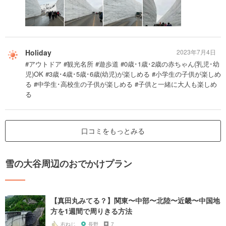
Holiday
2023年7月4日
#アウトドア #観光名所 #遊歩道 #0歳･1歳･2歳の赤ちゃん(乳児･幼
児)OK #3歳･4歳･5歳･6歳(幼児)が楽しめる #小学生の子供が楽しめ
る #中学生･高校生の子供が楽しめる #子供と一緒に大人も楽しめ
る
口コミをもっとみる
雪の大谷周辺のおでかけプラン
【真田丸みてる？】関東〜中部〜北陸〜近畿〜中国地
方を1週間で周りきる方法
右ねじ
長野
7