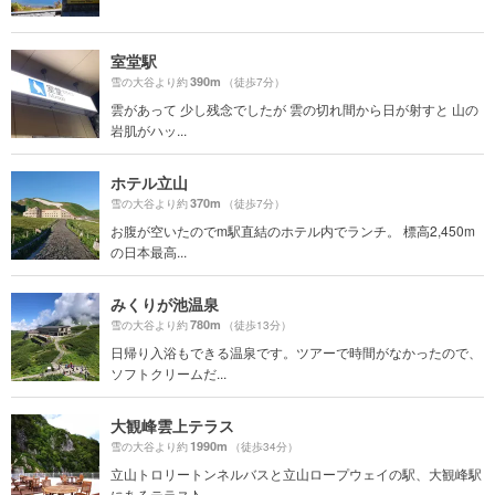
室堂駅
390m
雪の大谷より約
（徒歩7分）
雲があって 少し残念でしたが 雲の切れ間から日が射すと 山の
岩肌がハッ...
ホテル立山
370m
雪の大谷より約
（徒歩7分）
お腹が空いたのでm駅直結のホテル内でランチ。 標高2,450m
の日本最高...
みくりが池温泉
780m
雪の大谷より約
（徒歩13分）
日帰り入浴もできる温泉です。ツアーで時間がなかったので、
ソフトクリームだ...
大観峰雲上テラス
1990m
雪の大谷より約
（徒歩34分）
立山トロリートンネルバスと立山ロープウェイの駅、大観峰駅
にあるテラス♪ ...