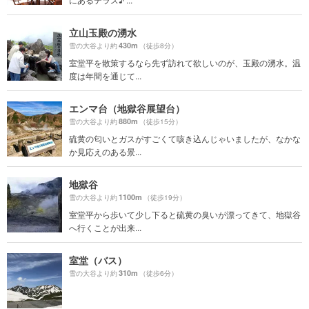
立山玉殿の湧水
430m
雪の大谷より約
（徒歩8分）
室堂平を散策するなら先ず訪れて欲しいのが、玉殿の湧水。温
度は年間を通じて...
エンマ台（地獄谷展望台）
880m
雪の大谷より約
（徒歩15分）
硫黄の匂いとガスがすごくて咳き込んじゃいましたが、なかな
か見応えのある景...
地獄谷
1100m
雪の大谷より約
（徒歩19分）
室堂平から歩いて少し下ると硫黄の臭いが漂ってきて、地獄谷
へ行くことが出来...
室堂（バス）
310m
雪の大谷より約
（徒歩6分）