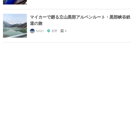
マイカーで廻る立山黒部アルペンルート・黒部峡谷鉄
道の旅
run21
長野
6