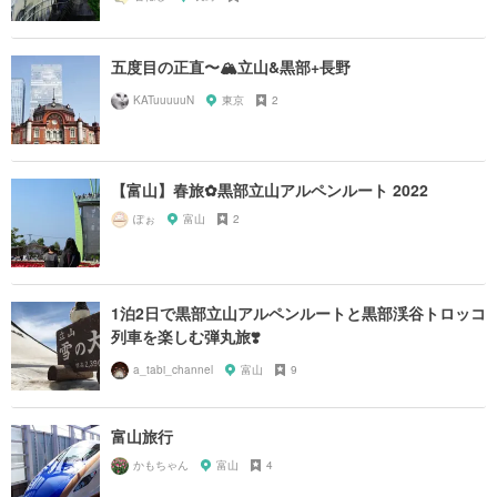
五度目の正直〜🏔立山&黒部+長野
KATuuuuuN
東京
2
【富山】春旅✿黒部立山アルペンルート 2022
ぽぉ
富山
2
1泊2日で黒部立山アルペンルートと黒部渓谷トロッコ
列車を楽しむ弾丸旅❣️
a_tabi_channel
富山
9
富山旅行
かもちゃん
富山
4