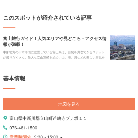
このスポットが紹介されている記事
富山旅行ガイド！人気エリアや見どころ・アクセス情
報が満載！
中部地方の日本海側に位置している富山県は、自然を満喫できるスポット
が盛りだくさん。雄大な立山連峰を始め、山、海、川などの美しい景観を
楽しめるエリアが点在しています。また、世界文化遺産に登録されている
合掌造り集落や、1614年に建立した歴史ある寺院の高岡山瑞龍寺など、日
本の文化を感じられる場所も必見。イベントが好きな人は毎年25万人もの
基本情報
見物客が訪れるおわら風の盆がおすすめです。さまざまなスポットを巡
り、富山の魅力を知りましょう。
地図を見る
富山県中新川郡立山町芦峅寺ブナ坂１１
076-481-1500
営業時間外
9:30～15:00