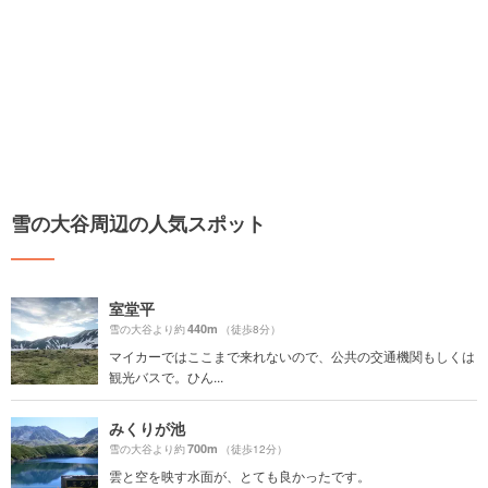
雪の大谷周辺の人気スポット
室堂平
440m
雪の大谷より約
（徒歩8分）
マイカーではここまで来れないので、公共の交通機関もしくは
観光バスで。ひん...
みくりが池
700m
雪の大谷より約
（徒歩12分）
雲と空を映す水面が、とても良かったです。