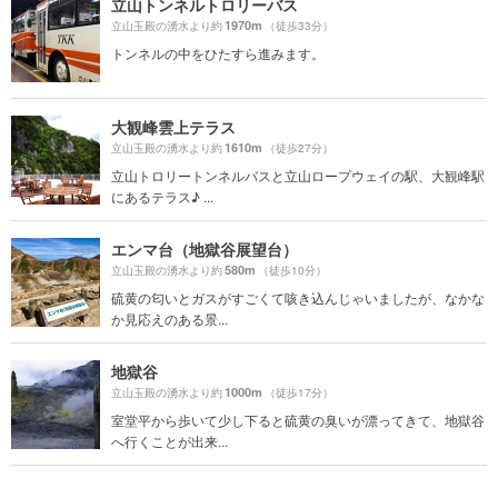
立山トンネルトロリーバス
1970m
立山玉殿の湧水より約
（徒歩33分）
トンネルの中をひたすら進みます。
大観峰雲上テラス
1610m
立山玉殿の湧水より約
（徒歩27分）
立山トロリートンネルバスと立山ロープウェイの駅、大観峰駅
にあるテラス♪ ...
エンマ台（地獄谷展望台）
580m
立山玉殿の湧水より約
（徒歩10分）
硫黄の匂いとガスがすごくて咳き込んじゃいましたが、なかな
か見応えのある景...
地獄谷
1000m
立山玉殿の湧水より約
（徒歩17分）
室堂平から歩いて少し下ると硫黄の臭いが漂ってきて、地獄谷
へ行くことが出来...