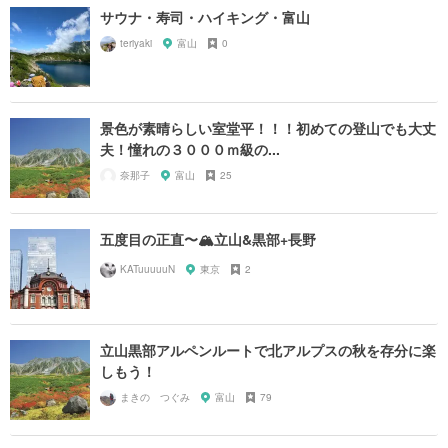
サウナ・寿司・ハイキング・富山
teriyaki
富山
0
景色が素晴らしい室堂平！！！初めての登山でも大丈
夫！憧れの３０００ｍ級の...
奈那子
富山
25
五度目の正直〜🏔立山&黒部+長野
KATuuuuuN
東京
2
立山黒部アルペンルートで北アルプスの秋を存分に楽
しもう！
まきの つぐみ
富山
79