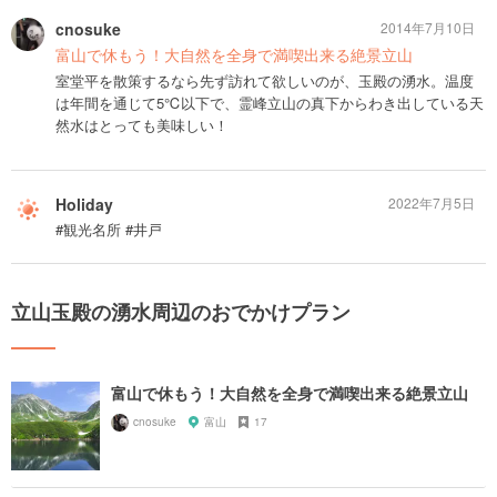
cnosuke
2014年7月10日
富山で休もう！大自然を全身で満喫出来る絶景立山
室堂平を散策するなら先ず訪れて欲しいのが、玉殿の湧水。温度
は年間を通じて5℃以下で、霊峰立山の真下からわき出している天
然水はとっても美味しい！
Holiday
2022年7月5日
#観光名所 #井戸
立山玉殿の湧水周辺のおでかけプラン
富山で休もう！大自然を全身で満喫出来る絶景立山
cnosuke
富山
17