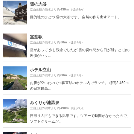
雪の大谷
430m
立山玉殿の湧水より約
（徒歩8分）
目的地のひとつ 雪の大谷です。 自然の作り出すアート。
室堂駅
50m
立山玉殿の湧水より約
（徒歩1分）
雲があって 少し残念でしたが 雲の切れ間から日が射すと 山の
岩肌がハッ...
ホテル立山
80m
立山玉殿の湧水より約
（徒歩2分）
お腹が空いたのでm駅直結のホテル内でランチ。 標高2,450m
の日本最高...
みくりが池温泉
490m
立山玉殿の湧水より約
（徒歩9分）
日帰り入浴もできる温泉です。ツアーで時間がなかったので、
ソフトクリームだ...