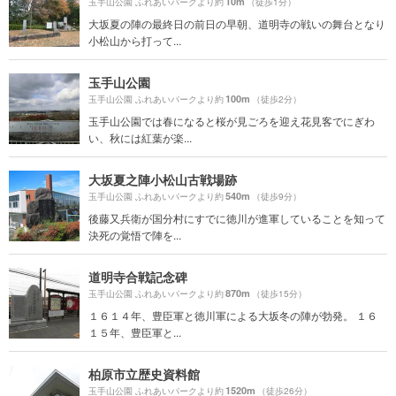
10m
玉手山公園 ふれあいパークより約
（徒歩1分）
大坂夏の陣の最終日の前日の早朝、道明寺の戦いの舞台となり
小松山から打って...
玉手山公園
100m
玉手山公園 ふれあいパークより約
（徒歩2分）
玉手山公園では春になると桜が見ごろを迎え花見客でにぎわ
い、秋には紅葉が楽...
大坂夏之陣小松山古戦場跡
540m
玉手山公園 ふれあいパークより約
（徒歩9分）
後藤又兵衛が国分村にすでに徳川が進軍していることを知って
決死の覚悟で陣を...
道明寺合戦記念碑
870m
玉手山公園 ふれあいパークより約
（徒歩15分）
１６１４年、豊臣軍と徳川軍による大坂冬の陣が勃発。 １６
１５年、豊臣軍と...
柏原市立歴史資料館
1520m
玉手山公園 ふれあいパークより約
（徒歩26分）