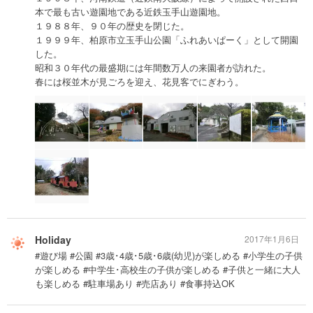
本で最も古い遊園地である近鉄玉手山遊園地。
１９８８年、９０年の歴史を閉じた。
１９９９年、柏原市立玉手山公園「ふれあいぱーく」として開園
した。
昭和３０年代の最盛期には年間数万人の来園者が訪れた。
春には桜並木が見ごろを迎え、花見客でにぎわう。
Holiday
2017年1月6日
#遊び場 #公園 #3歳･4歳･5歳･6歳(幼児)が楽しめる #小学生の子供
が楽しめる #中学生･高校生の子供が楽しめる #子供と一緒に大人
も楽しめる #駐車場あり #売店あり #食事持込OK