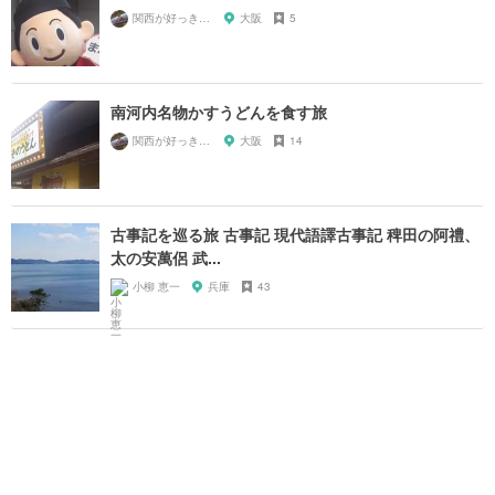
関西が好っきゃねん
大阪
5
南河内名物かすうどんを食す旅
関西が好っきゃねん
大阪
14
古事記を巡る旅 古事記 現代語譯古事記 稗田の阿禮、
太の安萬侶 武...
小柳 恵一
兵庫
43