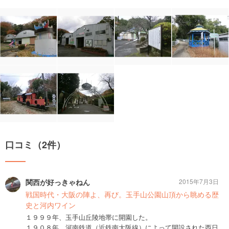
口コミ（2件）
関西が好っきゃねん
2015年7月3日
戦国時代・大阪の陣よ、再び。玉手山公園山頂から眺める歴
史と河内ワイン
１９９９年、玉手山丘陵地帯に開園した。
１９０８年、河南鉄道（近鉄南大阪線）によって開設された西日