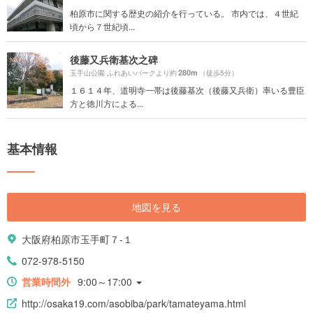
柏原市に関する歴史の紹介を行っている。 市内では、４世紀
頃から７世紀頃...
後藤又兵衛基次之碑
280m
玉手山公園 ふれあいパークより約
（徒歩5分）
１６１４年、道明寺一帯は後藤基次（後藤又兵衛）率いる豊臣
方と徳川方による...
基本情報
地図を見る
大阪府柏原市玉手町７-１
072-978-5150
営業時間外
9:00～17:00
http://osaka19.com/asobiba/park/tamateyama.html