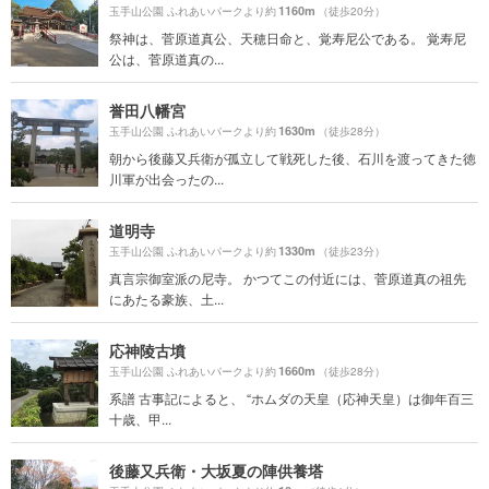
1160m
玉手山公園 ふれあいパークより約
（徒歩20分）
祭神は、菅原道真公、天穂日命と、覚寿尼公である。 覚寿尼
公は、菅原道真の...
誉田八幡宮
1630m
玉手山公園 ふれあいパークより約
（徒歩28分）
朝から後藤又兵衛が孤立して戦死した後、石川を渡ってきた徳
川軍が出会ったの...
道明寺
1330m
玉手山公園 ふれあいパークより約
（徒歩23分）
真言宗御室派の尼寺。 かつてこの付近には、菅原道真の祖先
にあたる豪族、土...
応神陵古墳
1660m
玉手山公園 ふれあいパークより約
（徒歩28分）
系譜 古事記によると、 “ホムダの天皇（応神天皇）は御年百三
十歳、甲...
後藤又兵衛・大坂夏の陣供養塔