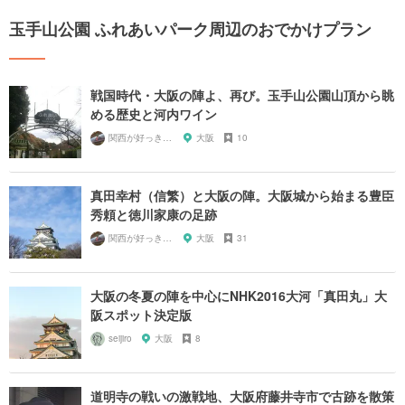
玉手山公園 ふれあいパーク周辺のおでかけプラン
戦国時代・大阪の陣よ、再び。玉手山公園山頂から眺
める歴史と河内ワイン
関西が好っきゃねん
大阪
10
真田幸村（信繁）と大阪の陣。大阪城から始まる豊臣
秀頼と徳川家康の足跡
関西が好っきゃねん
大阪
31
大阪の冬夏の陣を中心にNHK2016大河「真田丸」大
阪スポット決定版
seijiro
大阪
8
道明寺の戦いの激戦地、大阪府藤井寺市で古跡を散策