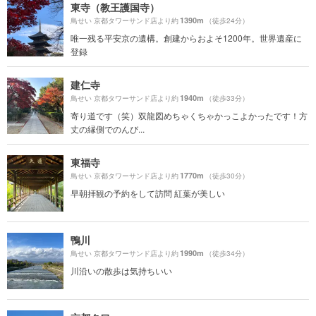
東寺（教王護国寺）
1390m
鳥せい 京都タワーサンド店より約
（徒歩24分）
唯一残る平安京の遺構。創建からおよそ1200年。世界遺産に
登録
建仁寺
1940m
鳥せい 京都タワーサンド店より約
（徒歩33分）
寄り道です（笑）双龍図めちゃくちゃかっこよかったです！方
丈の縁側でのんび...
東福寺
1770m
鳥せい 京都タワーサンド店より約
（徒歩30分）
早朝拝観の予約をして訪問 紅葉が美しい
鴨川
1990m
鳥せい 京都タワーサンド店より約
（徒歩34分）
川沿いの散歩は気持ちいい