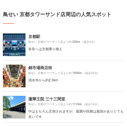
鳥せい 京都タワーサンド店周辺の人気スポット
京都駅
220m
鳥せい 京都タワーサンド店より約
（徒歩4分）
奈良へは京都乗り換え
錦市場商店街
1930m
鳥せい 京都タワーサンド店より約
（徒歩33分）
清水寺から約2.3km
蓮華王院 三十三間堂
1110m
鳥せい 京都タワーサンド店より約
（徒歩19分）
中はもちろん圧倒されますが、庭園や回廊は風情がありとても
良いです