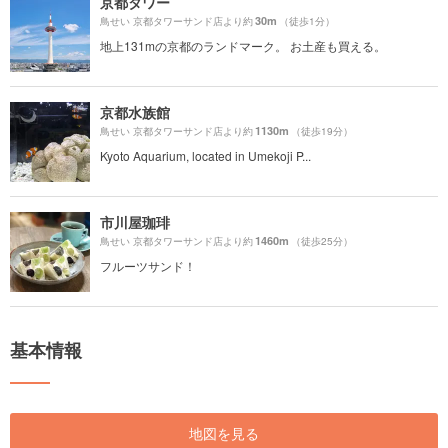
京都タワー
30m
鳥せい 京都タワーサンド店より約
（徒歩1分）
地上131mの京都のランドマーク。 お土産も買える。
京都水族館
1130m
鳥せい 京都タワーサンド店より約
（徒歩19分）
Kyoto Aquarium, located in Umekoji P...
市川屋珈琲
1460m
鳥せい 京都タワーサンド店より約
（徒歩25分）
フルーツサンド！
基本情報
地図を見る