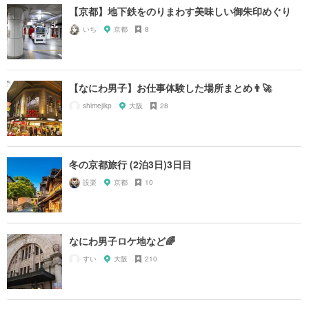
【京都】地下鉄をのりまわす美味しい御朱印めぐり
いち
京都
8
【なにわ男子】お仕事体験した場所まとめ👨‍🚀
shimejikp
大阪
28
冬の京都旅行 (2泊3日)3日目
設楽
京都
10
なにわ男子ロケ地など🌈
すい
大阪
210