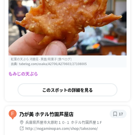
紅葉の天ぷら 河鹿荘 - 箕面/和菓子 [食べログ]
出典：
tabelog.com/osaka/A2706/A270603/27108005
もみじの天ぷら
このスポットの詳細を見る
乃が美 ホテル竹園芦屋店
F
17
兵庫県芦屋市大原町１０-１ ホテル竹園芦屋１F
http://nogaminopan.com/shop/takezono/