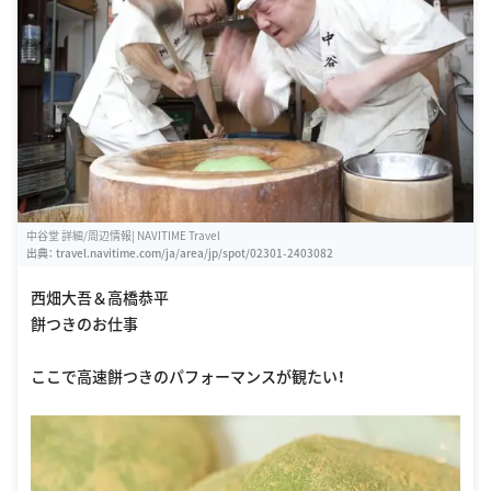
中谷堂 詳細/周辺情報| NAVITIME Travel
出典：
travel.navitime.com/ja/area/jp/spot/02301-2403082
西畑大吾＆高橋恭平
餅つきのお仕事
ここで高速餅つきのパフォーマンスが観たい！