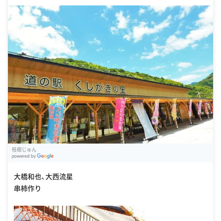
桂樹じゅん
G
oogle Places
大橋和也、大西流星
串柿作り