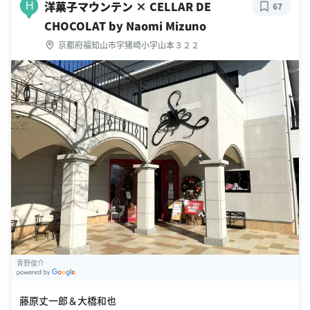
洋菓子マウンテン × CELLAR DE
H
67
CHOCOLAT by Naomi Mizuno
京都府福知山市字猪崎小字山本３２２
青野俊介
G
oogle Places
藤原丈一郎＆大橋和也