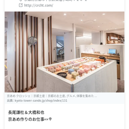
http://crcht.com/
京あめ クロッシェ｜京都土産｜京都のお土産、グルメ、体験を集めた ...
出典：
kyoto-tower-sando.jp/shop/index/131
長尾謙杜＆大橋和也
京あめ作りのお仕事🍬🍭