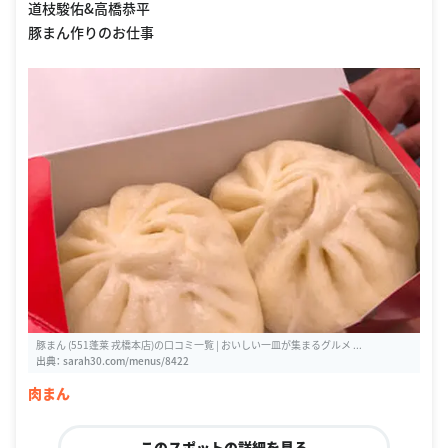
道枝駿佑&高橋恭平
豚まん作りのお仕事
豚まん (551蓬莱 戎橋本店)の口コミ一覧 | おいしい一皿が集まるグルメ ...
出典：
sarah30.com/menus/8422
肉まん
このスポットの詳細を見る