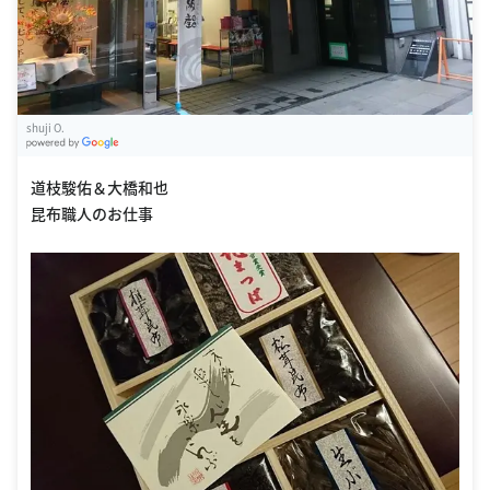
shuji O.
G
oogle Places
道枝駿佑＆大橋和也
昆布職人のお仕事