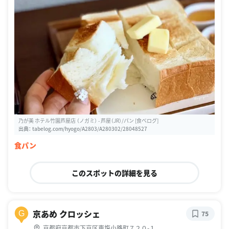
乃が美 ホテル竹園芦屋店 （ノガミ） - 芦屋（JR）/パン [食べログ]
出典：
tabelog.com/hyogo/A2803/A280302/28048527
食パン
このスポットの詳細を見る
京あめ クロッシェ
G
75
京都府京都市下京区東塩小路町７２０-１