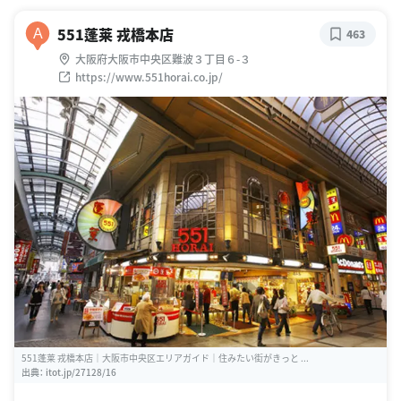
551蓬莱 戎橋本店
A
463
大阪府大阪市中央区難波３丁目６-３
https://www.551horai.co.jp/
551蓬莱 戎橋本店｜大阪市中央区エリアガイド｜住みたい街がきっと ...
出典：
itot.jp/27128/16