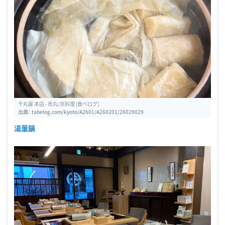
千丸屋 本店 - 烏丸/京料理 [食べログ]
出典：
tabelog.com/kyoto/A2601/A260201/26029029
湯葉鍋