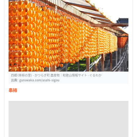
四郷（串柿の里） - かつらぎ町 農産物｜和歌山情報サイト - ぐるわか
出典：
guruwaka.com/asahi-sigou
串柿