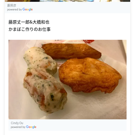
藪照彦
G
oogle Places
藤原丈一郎&大橋和也
かまぼこ作りのお仕事
Cindy Ou
G
oogle Places