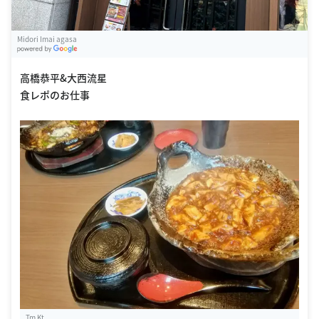
Midori Imai agasa
G
oogle Places
高橋恭平&大西流星
食レポのお仕事
Tm Kt