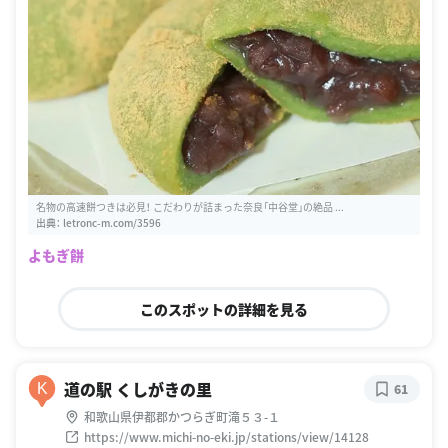
名物の高速餅つきは必見！ こだわりが詰まった奈良「中谷堂」の絶品 ...
出典：
letronc-m.com/3596
よもぎ餅
このスポットの詳細を見る
道の駅 くしがきの里
K
61
和歌山県伊都郡かつらぎ町滝５３-１
https://www.michi-no-eki.jp/stations/view/14128