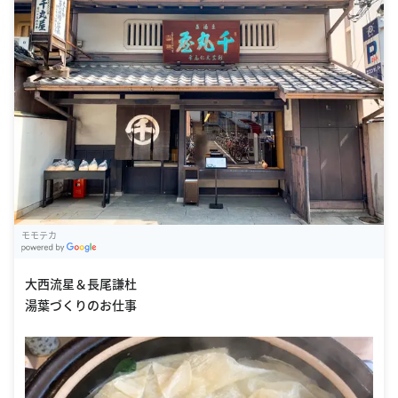
モモテカ
G
oogle Places
大西流星＆長尾謙杜
湯葉づくりのお仕事