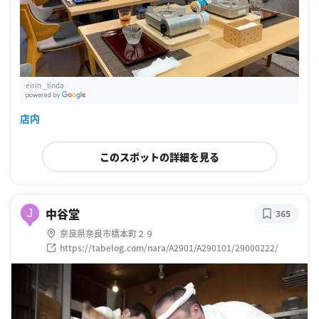
eirin _linda
G
oogle Places
店内
このスポットの詳細を見る
中谷堂
J
365
奈良県奈良市橋本町２９
https://tabelog.com/nara/A2901/A290101/29000222/