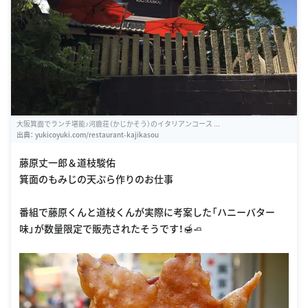
大阪箕面でランチ堪能♪河鹿荘（かじかそう）のイタリアンコース ...
出典：
yukicoyuki.com/restaurant-kajikasou
藤原丈一郎＆道枝駿佑
箕面のもみじの天ぷら作りのお仕事
番組で藤原くんと道枝くんが実際に考案した「ハニーバター
味」が数量限定で販売されたそうです！🍯🧈