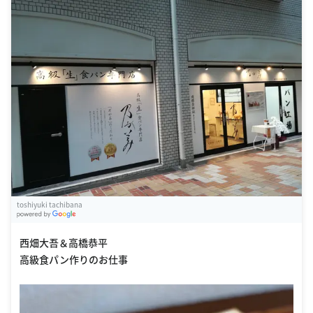
toshiyuki tachibana
G
oogle Places
西畑大吾＆高橋恭平
高級食パン作りのお仕事