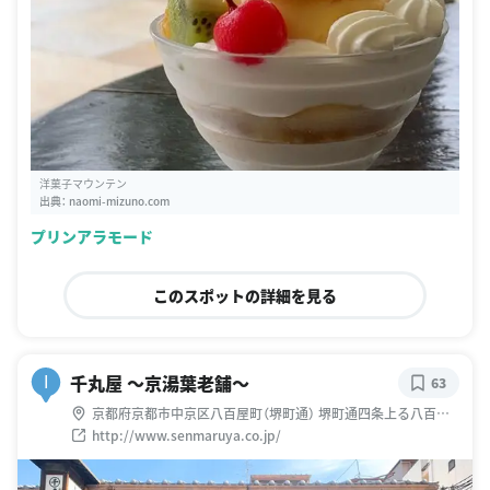
洋菓子マウンテン
出典：
naomi-mizuno.com
プリンアラモード
このスポットの詳細を見る
千丸屋 〜京湯葉老舗〜
I
63
京都府京都市中京区八百屋町（堺町通） 堺町通四条上る八百屋
町541
http://www.senmaruya.co.jp/