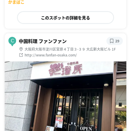
かまぼこ
このスポットの詳細を見る
中国料理 ファンファン
C
29
大阪府大阪市淀川区宮原４丁目３-３９ 大広新大阪ビル 1F
http://www.fanfan-osaka.com/