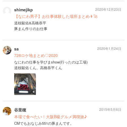
shimejikp
2020年12月23日
【なにわ男子】お仕事体験した場所まとめ👨‍🚀
道枝駿佑&高橋恭平
豚まん作りのお仕事
sa
2020年1月24日
728ロケ地まとめ♡2020
なにわの仕事を学びまshow(行ったのは工場)
道枝駿佑くん、高橋恭平くん
谷里穂
2015年5月6日
本場で食べたい！大阪B級グルメ満喫旅♪
CMでもおなじみ551の豚まんです。