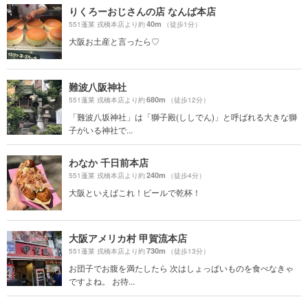
りくろーおじさんの店 なんば本店
40m
551蓬莱 戎橋本店より約
（徒歩1分）
大阪お土産と言ったら♡
難波八阪神社
680m
551蓬莱 戎橋本店より約
（徒歩12分）
「難波八坂神社」は「獅子殿(ししでん)」と呼ばれる大きな獅
子がいる神社で...
わなか 千日前本店
240m
551蓬莱 戎橋本店より約
（徒歩4分）
大阪といえばこれ！ビールで乾杯！
大阪アメリカ村 甲賀流本店
730m
551蓬莱 戎橋本店より約
（徒歩13分）
お団子でお腹を満たしたら 次はしょっぱいものを食べなきゃ
ですよね。 お待...