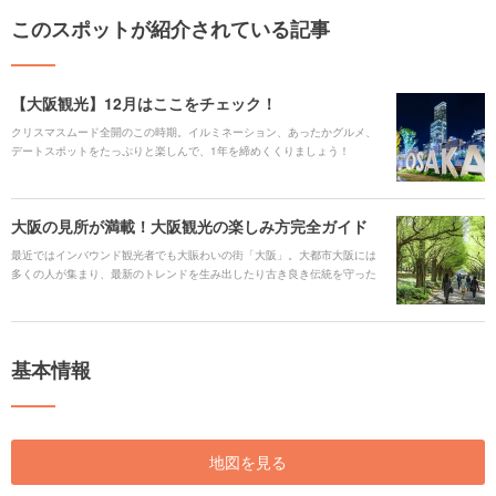
このスポットが紹介されている記事
【大阪観光】12月はここをチェック！
クリスマスムード全開のこの時期。イルミネーション、あったかグルメ、
デートスポットをたっぷりと楽しんで、1年を締めくくりましょう！
大阪の見所が満載！大阪観光の楽しみ方完全ガイド
最近ではインバウンド観光者でも大賑わいの街「大阪」。大都市大阪には
多くの人が集まり、最新のトレンドを生み出したり古き良き伝統を守った
り、様々なカルチャーが入り混じっています。大阪と言えば「お笑い」や
「たこ焼き」などのイメージが強いかもしれませんが、日本一のビルや日
本一の観覧車は大阪にあります。また、多くの若者から発信される最新の
カルチャーを感じることもできます。 そんな様々な楽しみ方ができる大阪
基本情報
の見所をまとめたのでぜひご覧ください。
地図を見る