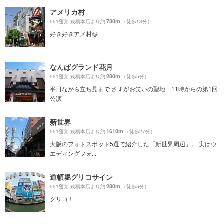
アメリカ村
780m
551蓬莱 戎橋本店より約
（徒歩13分）
好き好きアメ村🍥
なんばグランド花月
280m
551蓬莱 戎橋本店より約
（徒歩5分）
平日ながら立ち見まで さすがお笑いの聖地 11時からの第1回
公演
新世界
1610m
551蓬莱 戎橋本店より約
（徒歩27分）
大阪のフォトスポット5選で紹介した「新世界周辺」。 実はウ
エディングフォ...
道頓堀グリコサイン
280m
551蓬莱 戎橋本店より約
（徒歩5分）
グリコ！