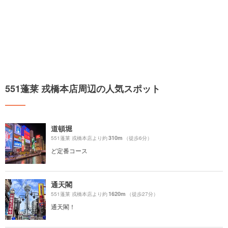
551蓬莱 戎橋本店周辺の人気スポット
道頓堀
310m
551蓬莱 戎橋本店より約
（徒歩6分）
ど定番コース
通天閣
1620m
551蓬莱 戎橋本店より約
（徒歩27分）
通天閣！