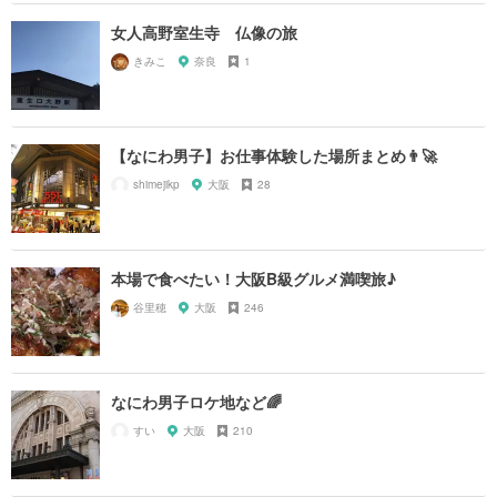
女人高野室生寺 仏像の旅
きみこ
奈良
1
【なにわ男子】お仕事体験した場所まとめ👨‍🚀
shimejikp
大阪
28
本場で食べたい！大阪B級グルメ満喫旅♪
谷里穂
大阪
246
なにわ男子ロケ地など🌈
すい
大阪
210