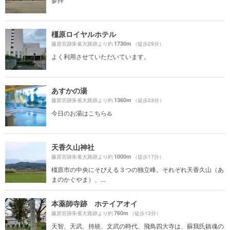
橿原ロイヤルホテル
1730m
藤原宮跡朱雀大路跡より約
（徒歩29分）
よく利用させていただいています。
あすかの湯
1360m
藤原宮跡朱雀大路跡より約
（徒歩23分）
今日のお湯はこちら♨️
天香久山神社
1000m
藤原宮跡朱雀大路跡より約
（徒歩17分）
橿原市の中央にそびえる３つの独立峰。それぞれ天香久山（あ
まのかぐやま）、...
本薬師寺跡 ホテイアオイ
760m
藤原宮跡朱雀大路跡より約
（徒歩13分）
天智、天武、持統、文武の時代、飛鳥四大寺は、蘇我氏鎮魂の