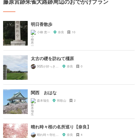
藤原宮跡朱雀大路跡周辺のおでかけプラン
明日香散歩
小柳 恵一
奈良
10
太古の礎を訪ねて橿原
関西が好っきゃねん
奈良
0
関西 おはな
森本瑞生
和歌山
2
晴れ時々桜の名所巡り【奈良】
晴れ時々寺社巡り
奈良
4