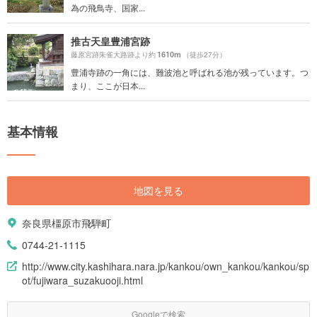
為の飛鳥寺、国家...
推古天皇豊浦宮跡
1610m
藤原宮跡朱雀大路跡より約
（徒歩27分）
豊浦寺跡の一角には、難波池と呼ばれる池が残っています。つ
まり、ここが日本...
基本情報
地図を見る
奈良県橿原市飛騨町
0744-21-1115
http://www.city.kashihara.nara.jp/kankou/own_kankou/kankou/sp
ot/fujiwara_suzakuooji.html
Googleで検索