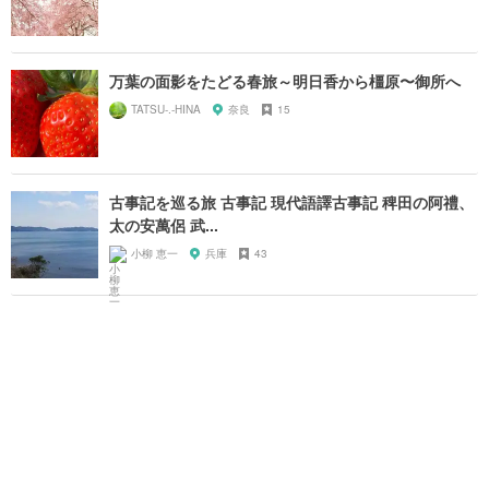
万葉の面影をたどる春旅～明日香から橿原〜御所へ
TATSU-.-HINA
奈良
15
古事記を巡る旅 古事記 現代語譯古事記 稗田の阿禮、
太の安萬侶 武...
小柳 恵一
兵庫
43