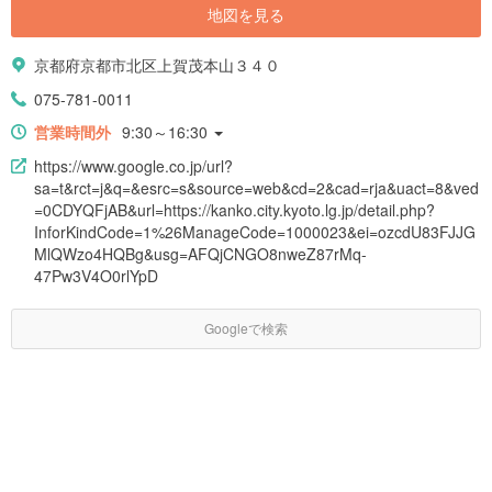
地図を見る
京都府京都市北区上賀茂本山３４０
075-781-0011
営業時間外
9:30～16:30
https://www.google.co.jp/url?
sa=t&rct=j&q=&esrc=s&source=web&cd=2&cad=rja&uact=8&ved
=0CDYQFjAB&url=https://kanko.city.kyoto.lg.jp/detail.php?
InforKindCode=1%26ManageCode=1000023&ei=ozcdU83FJJG
MlQWzo4HQBg&usg=AFQjCNGO8nweZ87rMq-
47Pw3V4O0rlYpD
Googleで検索