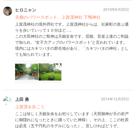
ヒロニャン
2016年6月20日
京都のパワースポット、上賀茂神社 下鴨神社
上賀茂神社の境外摂社です。上賀茂神社からは、社家町の並ぶ通
りを歩いていって１０分ほど…。
この大田神社のご祭神は天鈿女命です。芸能、音楽上達のご利益
で知られ、”女子力アップのパワースポット”と言われています。
境内にはカキツバタの群生地があり、「カキツバタの神社」とし
ても知られています。
上田 勇
2014年12月23日
上賀茂を歩こう
ここは珍しく天鈿女命をお祀りしています（天照御神が天の岩戸
に御隠れになったときに踊っていた神様）。その上、ここの杜若
は必見（五千円札のモデルになった）。宜しければどうぞ。