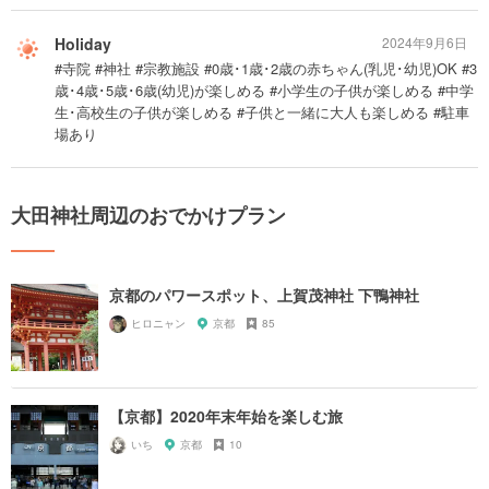
Holiday
2024年9月6日
#寺院 #神社 #宗教施設 #0歳･1歳･2歳の赤ちゃん(乳児･幼児)OK #3
歳･4歳･5歳･6歳(幼児)が楽しめる #小学生の子供が楽しめる #中学
生･高校生の子供が楽しめる #子供と一緒に大人も楽しめる #駐車
場あり
大田神社周辺のおでかけプラン
京都のパワースポット、上賀茂神社 下鴨神社
ヒロニャン
京都
85
【京都】2020年末年始を楽しむ旅
いち
京都
10