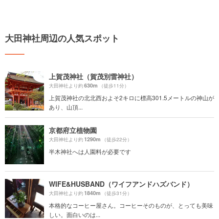
大田神社周辺の人気スポット
上賀茂神社（賀茂別雷神社）
630m
大田神社より約
（徒歩11分）
上賀茂神社の北北西およそ2キロに標高301.5メートルの神山が
あり、山頂...
京都府立植物園
1290m
大田神社より約
（徒歩22分）
半木神社へは人園料が必要です
WIFE&HUSBAND（ワイフアンドハズバンド）
1840m
大田神社より約
（徒歩31分）
本格的なコーヒー屋さん。コーヒーそのものが、とっても美味
しい。面白いのは...