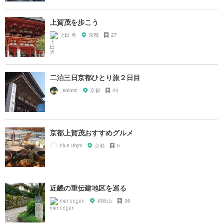
上賀茂を歩こう
上田 勇
京都
27
二泊三日京都ひとり旅２日目
_solatio
京都
20
京都上賀茂おすすめグルメ
blue.uhjm
京都
6
近畿の重伝建地区を巡る
mandegan
和歌山
36