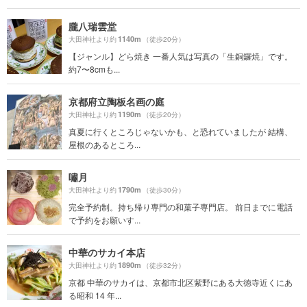
朧八瑞雲堂
1140m
大田神社より約
（徒歩20分）
【ジャンル】どら焼き 一番人気は写真の「生銅鑼焼」です。
約7〜8cmも...
京都府立陶板名画の庭
1190m
大田神社より約
（徒歩20分）
真夏に行くところじゃないかも、と恐れていましたが 結構、
屋根のあるところ...
嘯月
1790m
大田神社より約
（徒歩30分）
完全予約制。持ち帰り専門の和菓子専門店。 前日までに電話
で予約をお願いす...
中華のサカイ本店
1890m
大田神社より約
（徒歩32分）
京都 中華のサカイは、京都市北区紫野にある大徳寺近くにあ
る昭和 14 年...