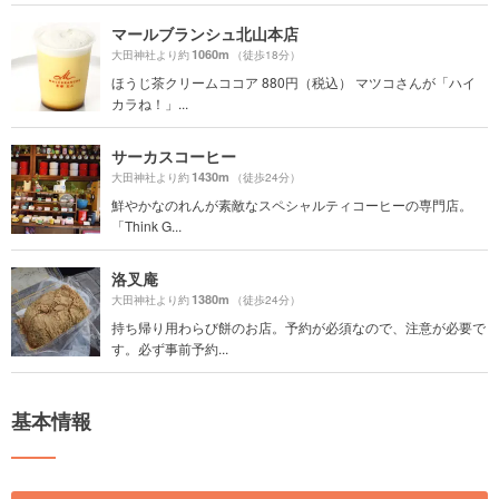
マールブランシュ北山本店
1060m
大田神社より約
（徒歩18分）
ほうじ茶クリームココア 880円（税込） マツコさんが「ハイ
カラね！」...
サーカスコーヒー
1430m
大田神社より約
（徒歩24分）
鮮やかなのれんが素敵なスペシャルティコーヒーの専門店。
「Think G...
洛叉庵
1380m
大田神社より約
（徒歩24分）
持ち帰り用わらび餅のお店。予約が必須なので、注意が必要で
す。必ず事前予約...
基本情報