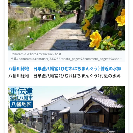
Panoramio - Photos by Wa Wa > best
出典：
panoramio.com/user/533232?photo_page=7&comment_page=49&show
=best
八幡川緑地 日牟禮八幡宮（ひむれはちまんぐう）付近の水郷
八幡川緑地 日牟禮八幡宮（ひむれはちまんぐう）付近の水郷