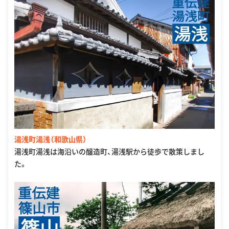
湯浅町湯浅（和歌山県）
湯浅町湯浅は海沿いの醸造町、湯浅駅から徒歩で散策しまし
た。