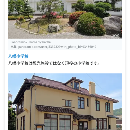
Panoramio - Photos by Wa Wa
出典：
panoramio.com/user/533232?with_photo_id=93436049
八幡小学校
八幡小学校は観光施設ではなく現役の小学校です。