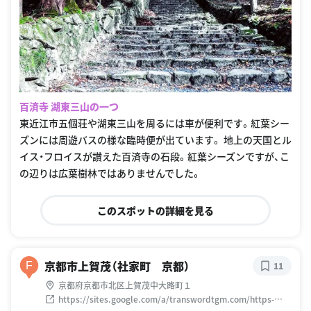
百済寺 湖東三山の一つ
東近江市五個荘や湖東三山を周るには車が便利です。紅葉シー
ズンには周遊バスの様な臨時便が出ています。 地上の天国とル
イス・フロイスが讃えた百済寺の石段。紅葉シーズンですが、こ
の辺りは広葉樹林ではありませんでした。
このスポットの詳細を見る
京都市上賀茂（社家町 京都）
F
11
京都府京都市北区上賀茂中大路町１
https://sites.google.com/a/transwordtgm.com/https-