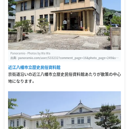
Panoramio - Photos by Wa Wa
出典：
panoramio.com/user/533232?comment_page=16&photo_page=249&sh
ow=all
近江八幡市立歴史民俗資料館
京街道沿いの近江八幡市立歴史民俗資料館あたりが散策の中心
地になります。