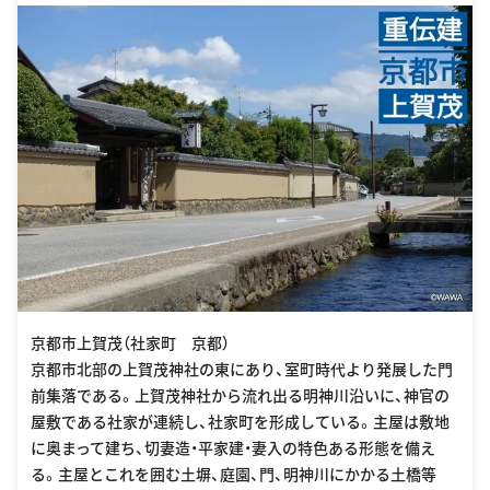
sites-google-com-a-transwordtgm-com-sites/tgm-
international/tgm-kyoto-guide/kita-ku-area/kamigamo-
area/kamigamo-shake-machi-shang-he-maono-she-jia-ting
京都市上賀茂（社家町 京都）
京都市北部の上賀茂神社の東にあり、室町時代より発展した門
前集落である。上賀茂神社から流れ出る明神川沿いに、神官の
屋敷である社家が連続し、社家町を形成している。主屋は敷地
に奥まって建ち、切妻造・平家建・妻入の特色ある形態を備え
る。主屋とこれを囲む土塀、庭園、門、明神川にかかる土橋等