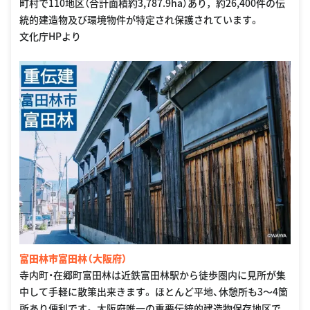
町村で110地区（合計面積約3,787.9ha）あり，約26,400件の伝
統的建造物及び環境物件が特定され保護されています。
文化庁HPより
富田林市富田林（大阪府）
寺内町・在郷町富田林は近鉄富田林駅から徒歩圏内に見所が集
中して手軽に散策出来きます。 ほとんど平地、休憩所も3〜4箇
所あり便利です。 大阪府唯一の重要伝統的建造物保存地区で