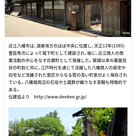
近江八幡市は、湖東地方のほぼ中央に位置し、天正13年(1585)
豊臣秀次によって城下町として建設され、後に、近江商人の商
業活動の中心をなす在郷町として発展した。築城以来の碁盤目
状の町割と共に、江戸時代を通じて活躍した八幡商人の居宅や
旧宅など洗練された意匠からなる質の高い町家がよく保存され
ている。八幡堀周辺の石垣や土蔵群が織りなす景観も特徴的で
ある。
伝建協より http://www.denken.gr.jp/