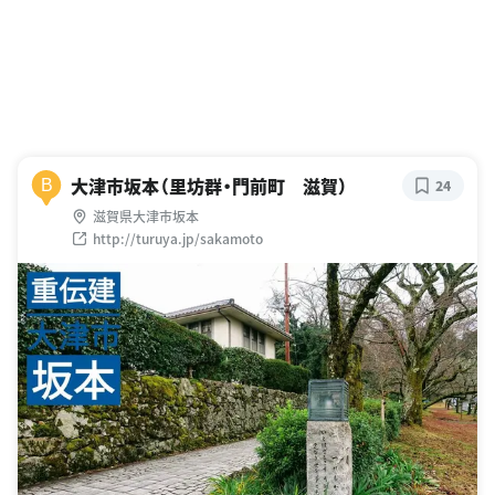
大津市坂本（里坊群・門前町 滋賀）
B
24
滋賀県大津市坂本
http://turuya.jp/sakamoto