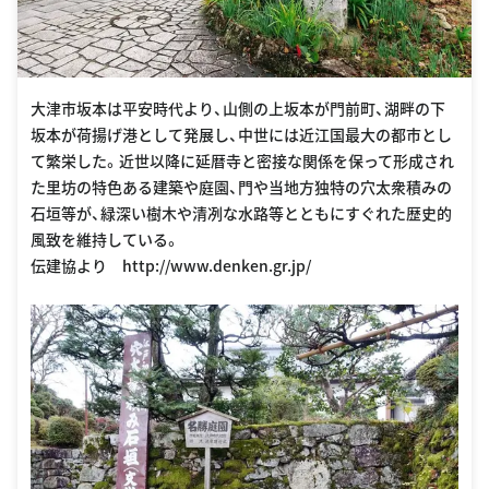
大津市坂本は平安時代より、山側の上坂本が門前町、湖畔の下
坂本が荷揚げ港として発展し、中世には近江国最大の都市とし
て繁栄した。近世以降に延暦寺と密接な関係を保って形成され
た里坊の特色ある建築や庭園、門や当地方独特の穴太衆積みの
石垣等が、緑深い樹木や清冽な水路等とともにすぐれた歴史的
風致を維持している。
伝建協より http://www.denken.gr.jp/