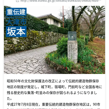
http://www.bunka.go.jp/seisaku/bunkazai/shokai/hozonc
hiku/
昭和50年の文化財保護法の改正によって伝統的建造物群保存
地区の制度が発足し，城下町，宿場町，門前町など全国各地に
残る歴史的な集落・町並みの保存が図られるようになりまし
た。
平成27年7月8日現在，重要伝統的建造物群保存地区は，90市