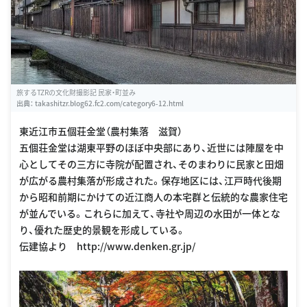
旅するTZRの文化財撮影記 民家・町並み
出典：
takashitzr.blog62.fc2.com/category6-12.html
東近江市五個荘金堂（農村集落 滋賀）
五個荘金堂は湖東平野のほぼ中央部にあり、近世には陣屋を中
心としてその三方に寺院が配置され、そのまわりに民家と田畑
が広がる農村集落が形成された。保存地区には、江戸時代後期
から昭和前期にかけての近江商人の本宅群と伝統的な農家住宅
が並んでいる。これらに加えて、寺社や周辺の水田が一体とな
り、優れた歴史的景観を形成している。
伝建協より http://www.denken.gr.jp/