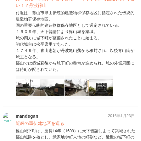
い！？丹波篠山
付近は、篠山市篠山伝統的建造物群保存地区に指定された伝統的
建造物群保存地区。
国の重要伝統的建造物群保存地区として選定されている。
１６０９年、天下普請により篠山城を築城。
城の四方に城下町が整備されたことに始まる。
初代城主は松平康重であった。
１７４９年、青山忠朝が丹波亀山藩から移封され、以後青山氏が
城主となる。
篠山では築城直後から城下町の整備が進められ、城の外堀周囲に
は侍町が配されていた。
mandegan
2016年1月23日
近畿の重伝建地区を巡る
篠山城下町は、慶長14年（1609）に天下普請によって築城された
篠山城跡を核とし、武家地や町人地の町割など、近世の城下町の