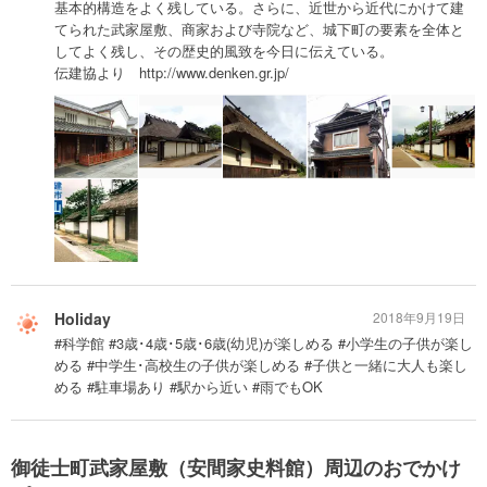
基本的構造をよく残している。さらに、近世から近代にかけて建
てられた武家屋敷、商家および寺院など、城下町の要素を全体と
してよく残し、その歴史的風致を今日に伝えている。
伝建協より http://www.denken.gr.jp/
Holiday
2018年9月19日
#科学館 #3歳･4歳･5歳･6歳(幼児)が楽しめる #小学生の子供が楽し
める #中学生･高校生の子供が楽しめる #子供と一緒に大人も楽し
める #駐車場あり #駅から近い #雨でもOK
御徒士町武家屋敷（安間家史料館）周辺のおでかけ