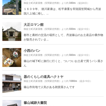
340m
御徒士町武家屋敷（安間家史料館）より約
（徒歩6分）
１６０９年、 徳川家康は、松平康重を常陸国笠間城から丹波
国八上城に移し、...
大正ロマン館
550m
御徒士町武家屋敷（安間家史料館）より約
（徒歩10分）
都市と農村の交流の場所として、丹波篠山のお土産品や農作物
が販売されていま...
小西のパン
560m
御徒士町武家屋敷（安間家史料館）より約
（徒歩10分）
篠山の城下町に旅行に行くと、ついついお土産で買うパン屋さ
ん
器のくらしの道具ハクトヤ
1080m
御徒士町武家屋敷（安間家史料館）より約
（徒歩19分）
篠山市街地で人気がある雑貨屋さんです
篠山城跡大書院