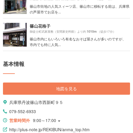
篠山市街地の人気スィーツ店、篠山市に移転する前は、兵庫県
の芦屋市でお店を...
篠山花格子
1010m
御徒士町武家屋敷（安間家史料館）より約
（徒歩17分）
篠山市内にもいろいろ有名なおそば屋さんが多いのですが、
市内でも特に人気...
基本情報
地図を見る
兵庫県丹波篠山市西新町９５
079-552-6933
営業時間外
9:00～17:00
http://plus-note.jp/REKIBUN/anma_top.htm