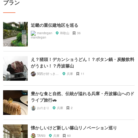
プラン
近畿の重伝建地区を巡る
mandegan
和歌山
36
え？猪頭！デカンショうどん！？ボタン鍋・炭酸飲料
がうまい！？丹波篠山
関西が好っきゃねん
兵庫
11
豊かな食と自然、伝統が溢れる兵庫・丹波篠山へのド
ライブ旅行🚗
おのまり
兵庫
2
懐かしいけど新しい篠山リノベーション巡り
TANI3
兵庫
60