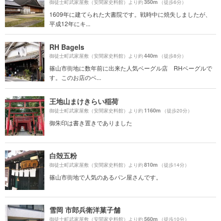
350m
御徒士町武家屋敷（安間家史料館）より約
（徒歩6分）
1609年に建てられた大書院です。戦時中に焼失しましたが、
平成12年にキ...
RH Bagels
440m
御徒士町武家屋敷（安間家史料館）より約
（徒歩8分）
篠山市街地に数年前に出来た人気ベーグル店 RHベーグルで
す。このお店のベ...
王地山まけきらい稲荷
1160m
御徒士町武家屋敷（安間家史料館）より約
（徒歩20分）
御朱印は書き置きでありました
白殻五粉
810m
御徒士町武家屋敷（安間家史料館）より約
（徒歩14分）
篠山市街地で人気のあるパン屋さんです。
雪岡 市郎兵衛洋菓子舗
560m
御徒士町武家屋敷（安間家史料館）より約
（徒歩10分）