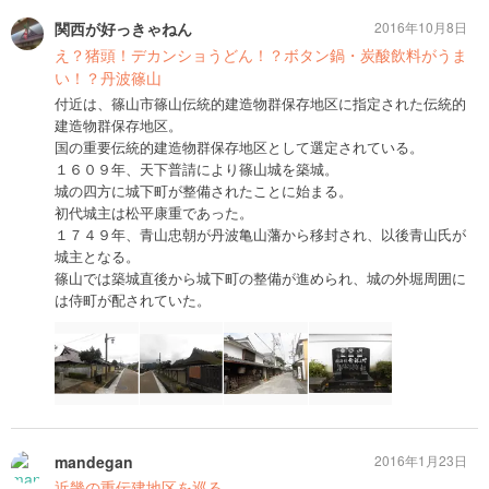
関西が好っきゃねん
2016年10月8日
え？猪頭！デカンショうどん！？ボタン鍋・炭酸飲料がうま
い！？丹波篠山
付近は、篠山市篠山伝統的建造物群保存地区に指定された伝統的
建造物群保存地区。
国の重要伝統的建造物群保存地区として選定されている。
１６０９年、天下普請により篠山城を築城。
城の四方に城下町が整備されたことに始まる。
初代城主は松平康重であった。
１７４９年、青山忠朝が丹波亀山藩から移封され、以後青山氏が
城主となる。
篠山では築城直後から城下町の整備が進められ、城の外堀周囲に
は侍町が配されていた。
mandegan
2016年1月23日
近畿の重伝建地区を巡る