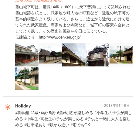
篠山城下町は、慶長14年（1609）に天下普請によって築城された
篠山城跡を核とし、武家地や町人地の町割など、近世の城下町の
基本的構造をよく残している。さらに、近世から近代にかけて建
てられた武家屋敷、商家および寺院など、城下町の要素を全体と
してよく残し、その歴史的風致を今日に伝えている。
伝建協より http://www.denken.gr.jp/
Holiday
2018年9月19日
#科学館 #3歳･4歳･5歳･6歳(幼児)が楽しめる #小学生の子供が楽し
める #中学生･高校生の子供が楽しめる #子供と一緒に大人も楽し
める #駐車場あり #駅から近い #雨でもOK