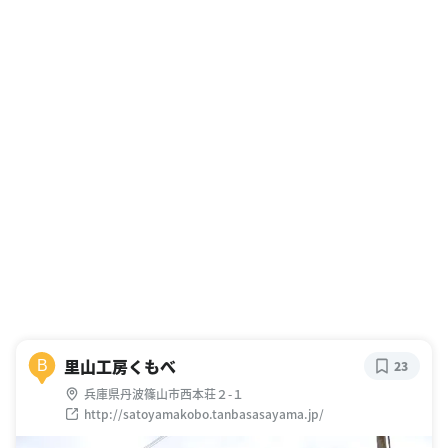
里山工房くもべ
B
23
兵庫県丹波篠山市西本荘２-１
http://satoyamakobo.tanbasasayama.jp/