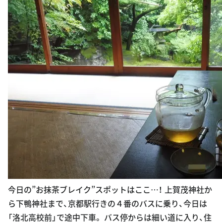
今日の”お抹茶ブレイク”スポットはここ…！ 上賀茂神社か
ら下鴨神社まで、京都駅行きの４番のバスに乗り、今日は
「洛北高校前」で途中下車。 バス停からは細い道に入り、住