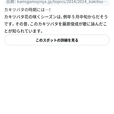
（賀茂別雷神社 ...
出典：
kamigamojinja.jp/topics/2014/2014_kakitsuba
ta.html
カキツバタの時期には…！
カキツバタ花の咲くシーズンは、例年５月中旬からだそう
です。その昔、このカキツバタを藤原俊成が歌に詠んだこ
とが知られています。
このスポットの詳細を見る