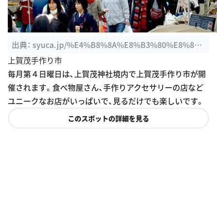
出典：
syuca.jp/%E4%B8%8A%E8%B3%80%E8%8
C%82%E6%89%8B%E3%81%A5%E3%81%8F%E3%
上賀茂手作り市
82%8A%E5%B8%82%E3%81%AB%E8%A1%8C%E
毎月第４日曜日は、上賀茂神社境内で上賀茂手作り市が開
3%81%A3%E3%81%A6%E3%81%8D%E3%81%BE%
催されます。食べ物屋さん、手作りアクセサリーの店など
E3%81%97%E3%81%9F%E3%80%82-%EF%BC%8
ユニークなお店がいっぱいで、見るだけでも楽しいです。
8%E4%BA%AC%E9%83%BD%E5%B8%82%E5%8
このスポットの詳細を見る
C%97