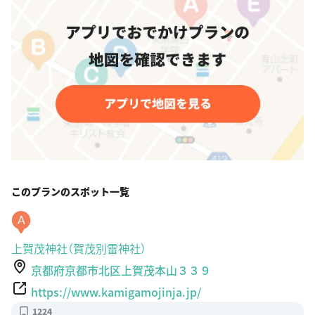
このプランのスポット一覧
A
上賀茂神社（賀茂別雷神社）
京都府京都市北区上賀茂本山３３９
https://www.kamigamojinja.jp/
1224