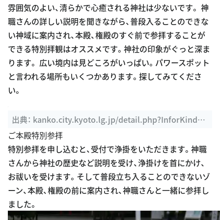
雰囲気のよい、清らかで心癒される神社は少ないです。 神
職さんの詳しい説明を聞きながら、普段入ることのできな
い神域に案内され、本殿、権殿のすぐ前で参拝することが
できる特別拝観はオススメです。神社の印象がぐっと深ま
ります。 広い境内は見どころがいっぱい。パワースポット
と言われる場所もいくつかあります。探してみてくださ
い。
出典：
kanko.city.kyoto.lg.jp/detail.php?InforKindCo
de=1&ManageCode=1000033
ご本殿特別参拝
特別参拝を申し込むと、受付で浄掛をいただきます。神職
さんから神社の歴史など説明を受け、浄掛けを首にかけ、
お祓いを受けます。そして普段立ち入ることのできないゾ
ーン、本殿、権殿の前に案内され、神職さんと一緒に参拝し
ました。