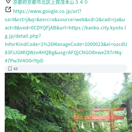
京都府京都市北区上賀茂本山３４０
https://www.google.co.jp/url?
sa=t&rct=j&q=&esrc=s&source=web&cd=2&cad=rja&u
act=8&ved=0CDYQFjAB&url=https://kanko.city.kyoto.l
g.jp/detail.php?
InforKindCode=1%26ManageCode=1000023&ei=ozcdU
83FJJGMlQWzo4HQBg&usg=AFQjCNGO8nweZ87rMq-
47Pw3V4O0rlYpD
63