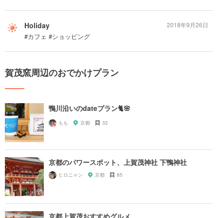
Holiday
2018年9月26日
#カフェ #ショッピング
賀茂窯周辺のおでかけプラン
鴨川沿いのdateプラン🐈🌸
もも
京都
32
京都のパワースポット、上賀茂神社 下鴨神社
ヒロニャン
京都
85
京都上賀茂おすすめグルメ