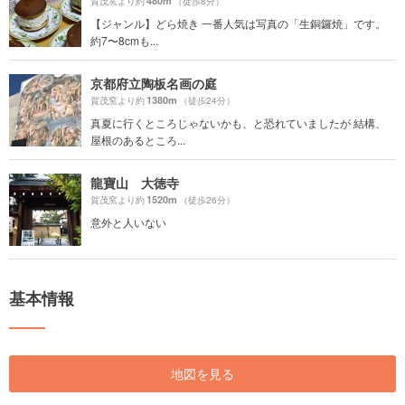
480m
賀茂窯より約
（徒歩8分）
【ジャンル】どら焼き 一番人気は写真の「生銅鑼焼」です。
約7〜8cmも...
京都府立陶板名画の庭
1380m
賀茂窯より約
（徒歩24分）
真夏に行くところじゃないかも、と恐れていましたが 結構、
屋根のあるところ...
龍寶山 大徳寺
1520m
賀茂窯より約
（徒歩26分）
意外と人いない
基本情報
地図を見る