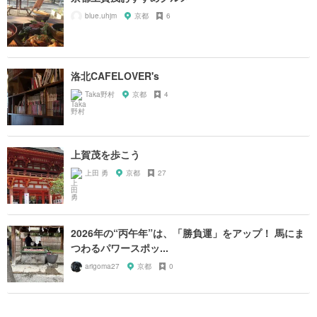
blue.uhjm
京都
6
洛北CAFELOVER's
Taka野村
京都
4
上賀茂を歩こう
上田 勇
京都
27
2026年の“丙午年”は、「勝負運」をアップ！ 馬にま
つわるパワースポッ...
arigoma27
京都
0