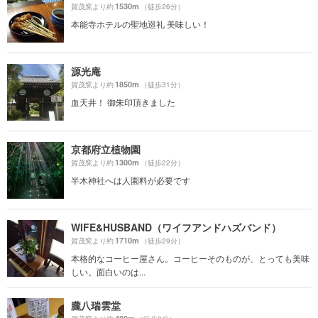
1530m
賀茂窯より約
（徒歩26分）
本能寺ホテルの聖地巡礼 美味しい！
源光庵
1850m
賀茂窯より約
（徒歩31分）
血天井！ 御朱印頂きました
京都府立植物園
1300m
賀茂窯より約
（徒歩22分）
半木神社へは人園料が必要です
WIFE&HUSBAND（ワイフアンドハズバンド）
1710m
賀茂窯より約
（徒歩29分）
本格的なコーヒー屋さん。コーヒーそのものが、とっても美味
しい。面白いのは...
朧八瑞雲堂