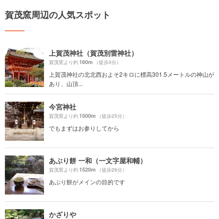
賀茂窯周辺の人気スポット
上賀茂神社（賀茂別雷神社）
160m
賀茂窯より約
（徒歩3分）
上賀茂神社の北北西およそ2キロに標高301.5メートルの神山が
あり、山頂...
今宮神社
1500m
賀茂窯より約
（徒歩25分）
でもまずはお参りしてから
あぶり餅 一和（一文字屋和輔）
1520m
賀茂窯より約
（徒歩26分）
あぶり餅がメインの目的です
かざりや