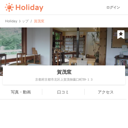
ログイン
Holiday トップ
賀茂窯
賀茂窯
京都府京都市北区上賀茂御薗口町59-１３
写真・動画
口コミ
アクセス