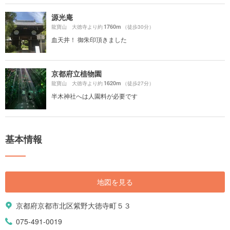
源光庵
1760m
龍寶山 大徳寺より約
（徒歩30分）
血天井！ 御朱印頂きました
京都府立植物園
1620m
龍寶山 大徳寺より約
（徒歩27分）
半木神社へは人園料が必要です
基本情報
地図を見る
京都府京都市北区紫野大徳寺町５３
075-491-0019