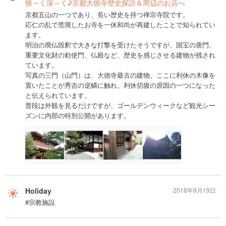
狭～く深～く♪京都大徳寺歴史探訪＆周辺のお店へ
京都五山の一つであり、長い歴史を持つ禅宗寺院です。
応仁の乱で荒廃したお寺を一休和尚が再建したことで知られてい
ます。
明治の廃仏毀釈で大きな打撃を受けたそうですが、国宝の唐門、
重要文化財の勅使門、仏殿など、歴史を感じさせる建物が残され
ています。
写真の三門（山門）は、大徳寺最古の建物。ここに利休の木像を
置いたことが秀吉の逆鱗に触れ、利休切腹の原因の一つになった
と伝えられています。
普段は外観を見るだけですが、ゴールデンウィークなど観光シー
ズンに内部の特別公開があります。
Holiday
2018年9月19日
#宗教施設