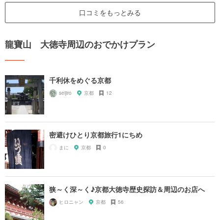
口コミをもっとみる
龍寶山 大徳寺周辺のおでかけプラン
千利休をめぐる京都
seijiro
京都
12
密避けひとり京都旅行1にちめ
まに
京都
0
狭～く深～く♪京都大徳寺歴史探訪＆周辺のお店へ
ヒロニャン
京都
56