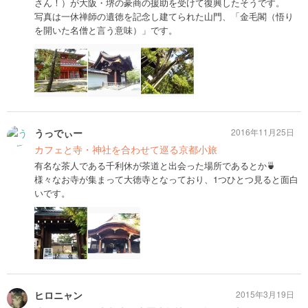
さん！）が大阪・堺の豪商の援助を受けて復興したそうです。
写真は一休禅師の遺徳を記念し建てられた山門、「金毛閣（悟り
を開いた名僧と言う意味）」です。
うっでぃー
2016年11月25日
カフェと寺・神社を合わせて巡る京都小旅
有名な茶人である千利休が茶道と出会った場所であるとか🍵
様々なお寺が集まって大徳寺となっており、1つひとつ見ると面白
いです。
ヒロニャン
2015年3月19日