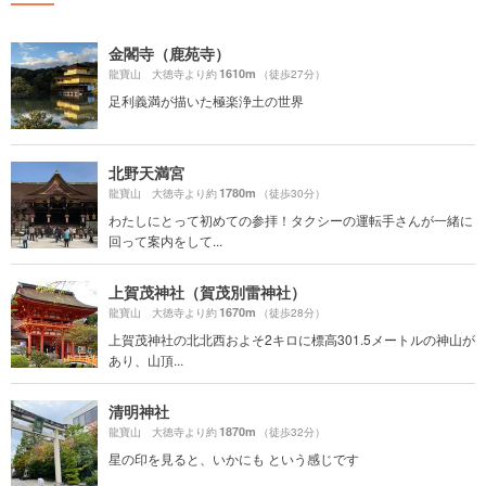
金閣寺（鹿苑寺）
1610m
龍寶山 大徳寺より約
（徒歩27分）
足利義満が描いた極楽浄土の世界
北野天満宮
1780m
龍寶山 大徳寺より約
（徒歩30分）
わたしにとって初めての参拝！タクシーの運転手さんが一緒に
回って案内をして...
上賀茂神社（賀茂別雷神社）
1670m
龍寶山 大徳寺より約
（徒歩28分）
上賀茂神社の北北西およそ2キロに標高301.5メートルの神山が
あり、山頂...
清明神社
1870m
龍寶山 大徳寺より約
（徒歩32分）
星の印を見ると、いかにも という感じです