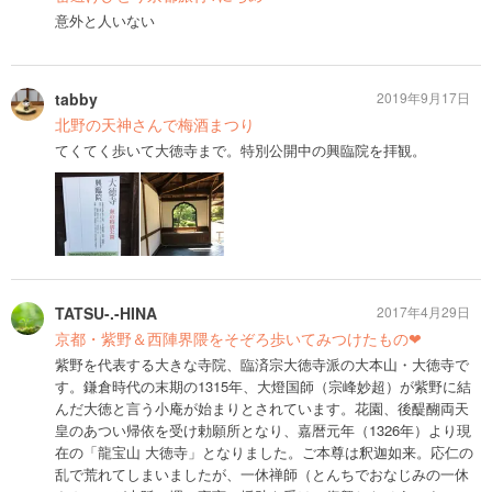
意外と人いない
tabby
2019年9月17日
北野の天神さんで梅酒まつり
てくてく歩いて大徳寺まで。特別公開中の興臨院を拝観。
TATSU-.-HINA
2017年4月29日
京都・紫野＆西陣界隈をそぞろ歩いてみつけたもの❤
紫野を代表する大きな寺院、臨済宗大徳寺派の大本山・大徳寺で
す。鎌倉時代の末期の1315年、大燈国師（宗峰妙超）が紫野に結
んだ大徳と言う小庵が始まりとされています。花園、後醍醐両天
皇のあつい帰依を受け勅願所となり、嘉暦元年（1326年）より現
在の「龍宝山 大徳寺」となりました。ご本尊は釈迦如来。応仁の
乱で荒れてしまいましたが、一休禅師（とんちでおなじみの一休