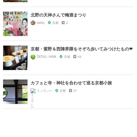
北野の天神さんで梅酒まつり
tabby
京都
2
京都・紫野＆西陣界隈をそぞろ歩いてみつけたもの❤
TATSU-.-HINA
京都
43
カフェと寺・神社を合わせて巡る京都小旅
うっでぃー
京都
31