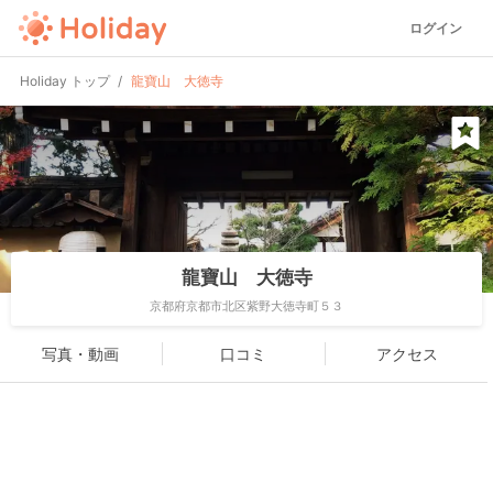
ログイン
Holiday トップ
龍寶山 大徳寺
龍寶山 大徳寺
京都府京都市北区紫野大徳寺町５３
写真・動画
口コミ
アクセス