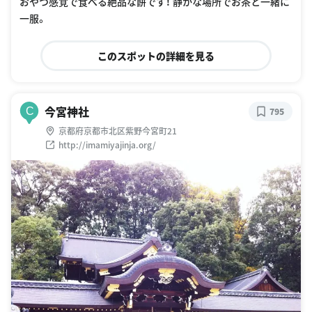
おやつ感覚で食べる絶品な餅です！ 静かな場所でお茶と一緒に
一服。
このスポットの詳細を見る
今宮神社
C
795
京都府京都市北区紫野今宮町21
http://imamiyajinja.org/