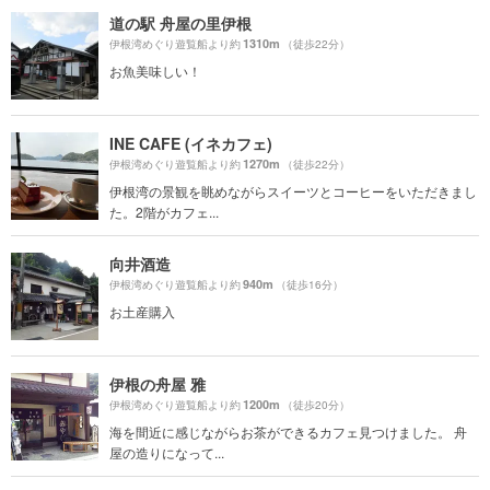
道の駅 舟屋の里伊根
1310m
伊根湾めぐり遊覧船より約
（徒歩22分）
お魚美味しい！
INE CAFE (イネカフェ)
1270m
伊根湾めぐり遊覧船より約
（徒歩22分）
伊根湾の景観を眺めながらスイーツとコーヒーをいただきまし
た。2階がカフェ...
向井酒造
940m
伊根湾めぐり遊覧船より約
（徒歩16分）
お土産購入
伊根の舟屋 雅
1200m
伊根湾めぐり遊覧船より約
（徒歩20分）
海を間近に感じながらお茶ができるカフェ見つけました。 舟
屋の造りになって...