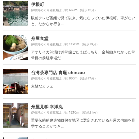
伊根町
660m
伊根湾めぐり遊覧船より約
（徒歩12分）
以前テレビ番組で見て以来、気になっていた伊根町。車がない
と、なかなか行き...
舟屋食堂
1120m
伊根湾めぐり遊覧船より約
（徒歩19分）
アオリイカ沖漬け丼💛歯ごたえばっちり、全然飽きなかった💛
💛目の前駐車場だ...
台湾茶専門店 靑竈 chinzao
960m
伊根湾めぐり遊覧船より約
（徒歩17分）
素敵なカフェ
舟屋見学 幸洋丸
1210m
伊根湾めぐり遊覧船より約
（徒歩21分）
重要伝統的建造物群保存地区に選定されている舟屋の内部を見
学することができ...