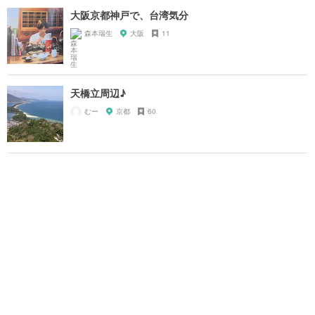
大阪京都神戸で、台湾気分
森本瑞生
大阪
11
天橋立周辺♪
むー
京都
60