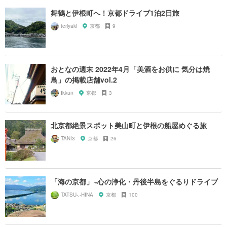
舞鶴と伊根町へ！京都ドライブ1泊2日旅
teriyaki
京都
9
おとなの週末 2022年4月「美酒をお供に 気分は焼
鳥」の掲載店舗vol.2
Ikkun
京都
3
北京都絶景スポット美山町と伊根の船屋めぐる旅
TANI3
京都
26
「海の京都」~心の浄化・丹後半島をぐるりドライブ
TATSU-.-HINA
京都
100