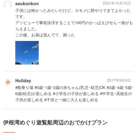
asukonkon
2021年10月15日
子供には怖かったみたいだけど、カモメに餌やりできてよかった
です。
アソビューで事前決済することで100円のかっぱえびせん一袋がも
らえました。
この後、お昼は混んでて、困った
Holiday
2017年9月4日
#船乗り場 #0歳･1歳･2歳の赤ちゃん(乳児･幼児)OK #3歳･4歳･5歳･
6歳(幼児)が楽しめる #小学生の子供が楽しめる #中学生･高校生の
子供が楽しめる #子供と一緒に大人も楽しめる
伊根湾めぐり遊覧船周辺のおでかけプラン