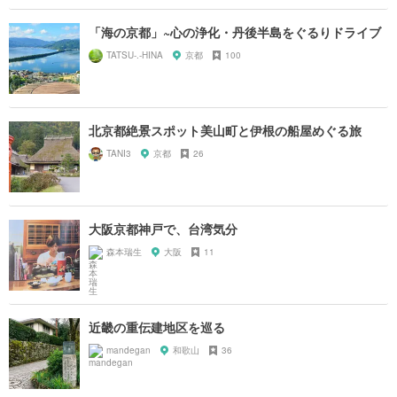
「海の京都」~心の浄化・丹後半島をぐるりドライブ
TATSU-.-HINA
京都
100
北京都絶景スポット美山町と伊根の船屋めぐる旅
TANI3
京都
26
大阪京都神戸で、台湾気分
森本瑞生
大阪
11
近畿の重伝建地区を巡る
mandegan
和歌山
36