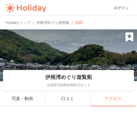
ログイン
Holiday トップ
伊根湾めぐり遊覧船
地図
伊根湾めぐり遊覧船
京都府与謝郡伊根町日出１１
写真・動画
口コミ
アクセス