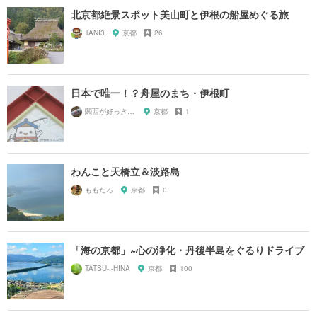
北京都絶景スポット美山町と伊根の船屋めぐる旅
TANI3
京都
26
日本で唯一！？舟屋のまち・伊根町
関西が好っきゃねん
京都
1
わんこと天橋立＆淡路島
ももたろ
京都
0
「海の京都」~心の浄化・丹後半島をぐるりドライブ
TATSU-.-HINA
京都
100