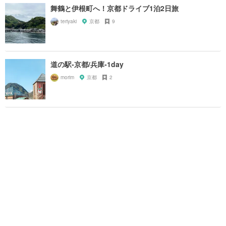
舞鶴と伊根町へ！京都ドライブ1泊2日旅
teriyaki
京都
9
道の駅-京都/兵庫-1day
morim
京都
2