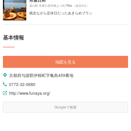
70m
道の駅 舟屋の里伊根より約
（徒歩2分）
残念ながら定休日だったあきらめプラン
基本情報
地図を見る
京都府与謝郡伊根町字亀島459番地
0772-32-0680
http://www.funaya.org/
Googleで検索