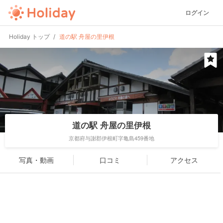
ログイン
Holiday トップ
道の駅 舟屋の里伊根
道の駅 舟屋の里伊根
京都府与謝郡伊根町字亀島459番地
写真・動画
口コミ
アクセス