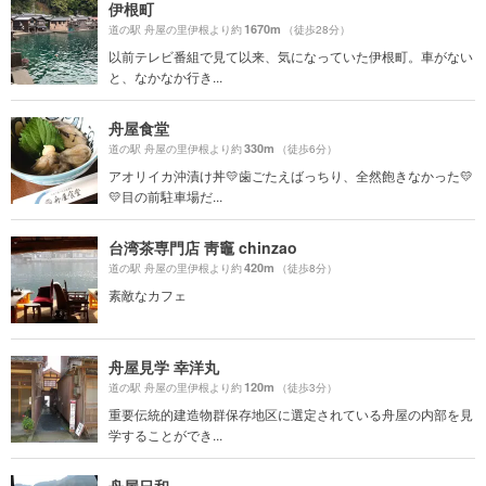
伊根町
1670m
道の駅 舟屋の里伊根より約
（徒歩28分）
以前テレビ番組で見て以来、気になっていた伊根町。車がない
と、なかなか行き...
舟屋食堂
330m
道の駅 舟屋の里伊根より約
（徒歩6分）
アオリイカ沖漬け丼💛歯ごたえばっちり、全然飽きなかった💛
💛目の前駐車場だ...
台湾茶専門店 靑竈 chinzao
420m
道の駅 舟屋の里伊根より約
（徒歩8分）
素敵なカフェ
舟屋見学 幸洋丸
120m
道の駅 舟屋の里伊根より約
（徒歩3分）
重要伝統的建造物群保存地区に選定されている舟屋の内部を見
学することができ...
舟屋日和