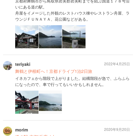
京都府舞鶴市から鳥取県岩美郡岩美町までを結ぶ国道１７８号沿
いにある道の駅。
舟屋をイメージした外観のレストハウス棟やレストラン舟屋、ラ
ウンジＦＵＮＡＹＡ、花公園などがある。
teriyaki
2022年4月25日
舞鶴と伊根町へ！京都ドライブ1泊2日旅
イネカフェから階段で上がりました。結構階段が急で、ふらふら
になったので、車で行ってもいいかもしれません。
morim
2020年9月20日