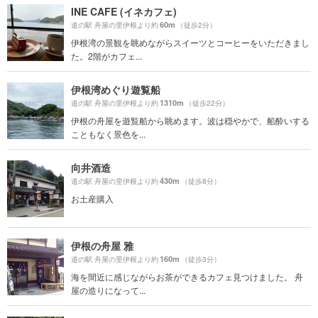
INE CAFE (イネカフェ)
60m
道の駅 舟屋の里伊根より約
（徒歩2分）
伊根湾の景観を眺めながらスイーツとコーヒーをいただきまし
た。2階がカフェ...
伊根湾めぐり遊覧船
1310m
道の駅 舟屋の里伊根より約
（徒歩22分）
伊根の舟屋を遊覧船から眺めます。波は穏やかで、船酔いする
こともなく景色を...
向井酒造
430m
道の駅 舟屋の里伊根より約
（徒歩8分）
お土産購入
伊根の舟屋 雅
160m
道の駅 舟屋の里伊根より約
（徒歩3分）
海を間近に感じながらお茶ができるカフェ見つけました。 舟
屋の造りになって...