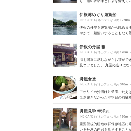
り、船の収納庫と住居を備えている。
伊根湾めぐり遊覧船
1270m
INE CAFE (イネカフェ)より約
伊根の舟屋を遊覧船から眺めま
やかで、船酔いすることもなく景色
伊根の舟屋 雅
170m
INE CAFE (イネカフェ)より約
海を間近に感じながらお茶がで
見つけました。 舟屋の造りになって
舟屋食堂
340m
INE CAFE (イネカフェ)より約
アオリイカ沖漬け丼💛歯ごたえ
全然飽きなかった💛💛目の前駐車場
舟屋見学 幸洋丸
120m
INE CAFE (イネカフェ)より約
重要伝統的建造物群保存地区に
いる舟屋の内部を見学することがで