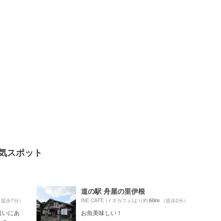
の人気スポット
道の駅 舟屋の里伊根
60m
（徒歩7分）
INE CAFE (イネカフェ)より約
（徒歩2分）
沿いにあ
お魚美味しい！