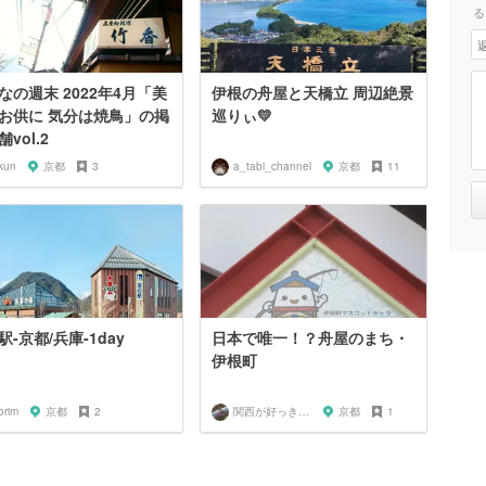
る
なの週末 2022年4月「美
伊根の舟屋と天橋立 周辺絶景
お供に 気分は焼鳥」の掲
巡りぃ💛
vol.2
kun
京都
3
a_tabi_channel
京都
11
駅-京都/兵庫-1day
日本で唯一！？舟屋のまち・
伊根町
orim
京都
2
関西が好っきゃねん
京都
1