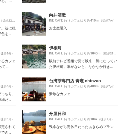
 ...
向井酒造
410m
（徒歩22分）
INE CAFE (イネカフェ)より約
（徒歩7分）
す。波は穏
お土産購入
を...
伊根町
1640m
（徒歩3分）
INE CAFE (イネカフェ)より約
（徒歩28分）
きるカフェ
以前テレビ番組で見て以来、気になってい
...
た伊根町。車がないと、なかなか行き...
台湾茶専門店 靑竈 chinzao
400m
（徒歩6分）
INE CAFE (イネカフェ)より約
（徒歩7分）
ばっちり、
素敵なカフェ
だ...
舟屋日和
10m
（徒歩3分）
INE CAFE (イネカフェ)より約
（徒歩1分）
選定されて
残念ながら定休日だったあきらめプラン
き...