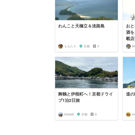
わんこと天橋立＆淡路島
おと
酒を
載店舗
ももたろ
京都
0
Ik
舞鶴と伊根町へ！京都ドライ
道の
ブ1泊2日旅
teriyaki
京都
9
m