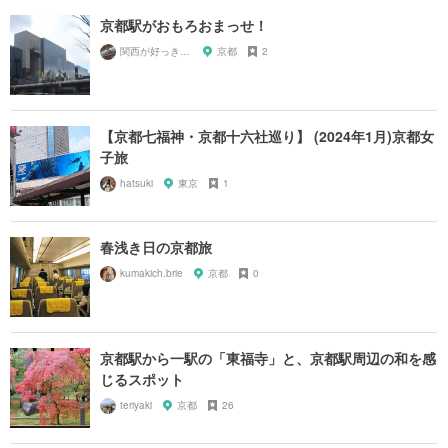
京都駅がおもろおまっせ！
関西が好っきゃねん
京都
2
【京都七福神・京都十六社巡り】 (2024年1月)京都女
子旅
hatsuki
東京
1
春浅き日の京都旅
kumakich.brie
京都
0
京都駅から一駅の「東福寺」と、京都駅周辺の和を感
じるスポット
teriyaki
京都
26