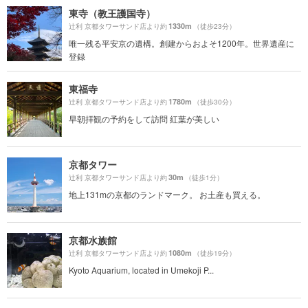
東寺（教王護国寺）
1330m
辻利 京都タワーサンド店より約
（徒歩23分）
唯一残る平安京の遺構。創建からおよそ1200年。世界遺産に
登録
東福寺
1780m
辻利 京都タワーサンド店より約
（徒歩30分）
早朝拝観の予約をして訪問 紅葉が美しい
京都タワー
30m
辻利 京都タワーサンド店より約
（徒歩1分）
地上131mの京都のランドマーク。 お土産も買える。
京都水族館
1080m
辻利 京都タワーサンド店より約
（徒歩19分）
Kyoto Aquarium, located in Umekoji P...