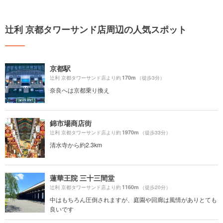
辻利 京都タワーサンド店周辺の人気スポット
京都駅
170m
辻利 京都タワーサンド店より約
（徒歩3分）
奈良へは京都乗り換え
錦市場商店街
1970m
辻利 京都タワーサンド店より約
（徒歩33分）
清水寺から約2.3km
蓮華王院 三十三間堂
1160m
辻利 京都タワーサンド店より約
（徒歩20分）
中はもちろん圧倒されますが、庭園や回廊は風情がありとても
良いです