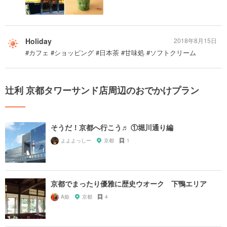
Holiday
2018年8月15日
#カフェ #ショッピング #日本茶 #甘味処 #ソフトクリーム
辻利 京都タワーサンド店周辺のおでかけプラン
そうだ！京都へ行こう♬ ①堀川通り編
よよよっしー
京都
1
京都でまったり優雅に歴史ウオーク 下鴨エリア
A姫
京都
4