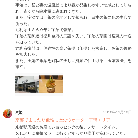
宇治は、昼と夜の温度差により霧が発生しやすい地域として知ら
れ、古くから降水量に恵まれてきた。
また、宇治では、茶の産地として知られ、日本の茶文化の中心で
あった。
辻利は１８６０年に宇治で創業。
宇治の茶師達は徳川幕府の庇護を失い、宇治の茶園は荒廃の一途
を辿っていた。
辻利右衛門は、保存性の高い茶櫃（缶櫃）を考案し、お茶の販路
を拡大した。
また、玉露の茶葉を針状の美しい鮮緑に仕上げる「玉露製法」を
確立。
A姫
2018年11月13日
京都でまったり優雅に歴史ウオーク 下鴨エリア
京都駅周辺のお店でショッピングの後、デザートタイム。
久しぶりに京都タワーに行くとすっかり様子が変わっていた。