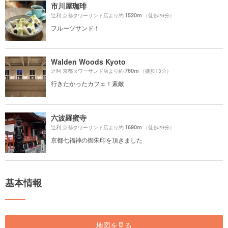
市川屋珈琲
1520m
辻利 京都タワーサンド店より約
（徒歩26分）
フルーツサンド！
Walden Woods Kyoto
760m
辻利 京都タワーサンド店より約
（徒歩13分）
行きたかったカフェ！素敵
六波羅蜜寺
1690m
辻利 京都タワーサンド店より約
（徒歩29分）
京都七福神の御朱印を頂きました
基本情報
地図を見る