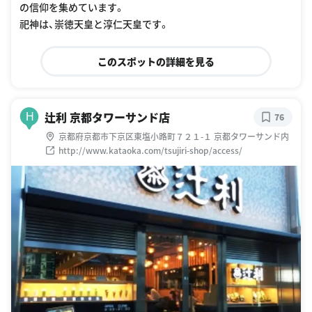
の信仰を集めています。
祀神は、崇徳天皇と淳仁天皇です。
このスポットの詳細を見る
辻利 京都タワーサンド店
H
76
京都府京都市下京区東塩小路町７２１-１ 京都タワーサンド内
http://www.kataoka.com/tsujiri-shop/access/