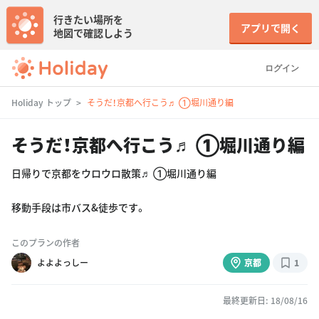
行きたい場所を
アプリで開く
地図で確認しよう
ログイン
Holiday トップ
そうだ！京都へ行こう♬ ①堀川通り編
そうだ！京都へ行こう♬ ①堀川通り編
日帰りで京都をウロウロ散策♬ ①堀川通り編
移動手段は市バス&徒歩です。
このプランの作者
よよよっしー
京都
1
最終更新日: 18/08/16