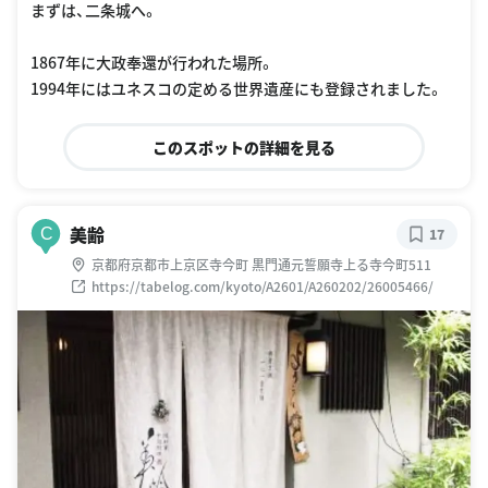
まずは、二条城へ。
1867年に大政奉還が行われた場所。
1994年にはユネスコの定める世界遺産にも登録されました。
このスポットの詳細を見る
美齢
C
17
京都府京都市上京区寺今町 黒門通元誓願寺上る寺今町511
https://tabelog.com/kyoto/A2601/A260202/26005466/