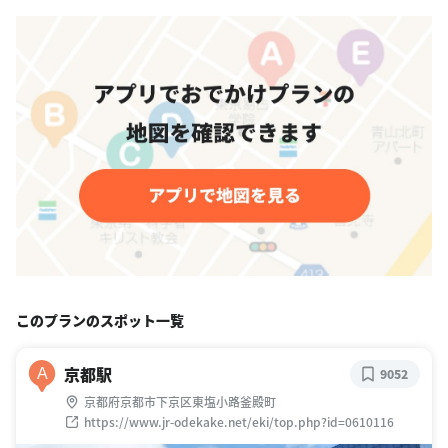
このプランのスポット一覧
京都駅
A
9052
京都府京都市下京区東塩小路釜殿町
https://www.jr-odekake.net/eki/top.php?id=0610116