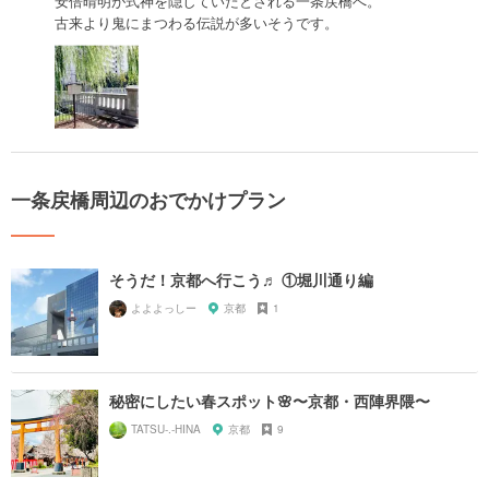
安倍晴明が式神を隠していたとされる一条戻橋へ。
古来より鬼にまつわる伝説が多いそうです。
一条戻橋周辺のおでかけプラン
そうだ！京都へ行こう♬ ①堀川通り編
よよよっしー
京都
1
秘密にしたい春スポット🌸〜京都・西陣界隈〜
TATSU-.-HINA
京都
9