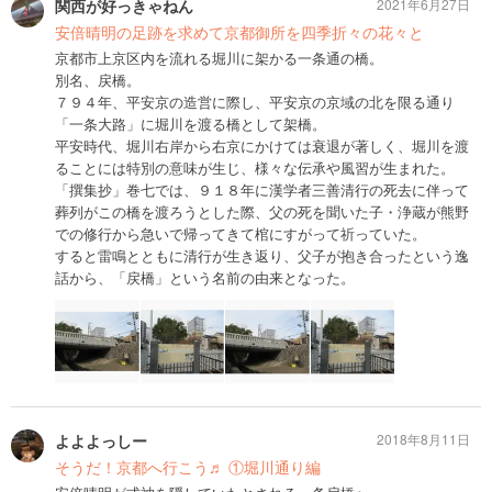
関西が好っきゃねん
2021年6月27日
安倍晴明の足跡を求めて京都御所を四季折々の花々と
京都市上京区内を流れる堀川に架かる一条通の橋。
別名、戻橋。
７９４年、平安京の造営に際し、平安京の京域の北を限る通り
「一条大路」に堀川を渡る橋として架橋。
平安時代、堀川右岸から右京にかけては衰退が著しく、堀川を渡
ることには特別の意味が生じ、様々な伝承や風習が生まれた。
「撰集抄」巻七では、９１８年に漢学者三善清行の死去に伴って
葬列がこの橋を渡ろうとした際、父の死を聞いた子・浄蔵が熊野
での修行から急いで帰ってきて棺にすがって祈っていた。
すると雷鳴とともに清行が生き返り、父子が抱き合ったという逸
話から、「戻橋」という名前の由来となった。
よよよっしー
2018年8月11日
そうだ！京都へ行こう♬ ①堀川通り編