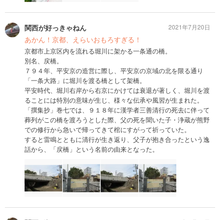
関西が好っきゃねん
2021年7月20日
あかん！京都、えらいおもろすぎる！
京都市上京区内を流れる堀川に架かる一条通の橋。
別名、戻橋。
７９４年、平安京の造営に際し、平安京の京域の北を限る通り
「一条大路」に堀川を渡る橋として架橋。
平安時代、堀川右岸から右京にかけては衰退が著しく、堀川を渡
ることには特別の意味が生じ、様々な伝承や風習が生まれた。
「撰集抄」巻七では、９１８年に漢学者三善清行の死去に伴って
葬列がこの橋を渡ろうとした際、父の死を聞いた子・浄蔵が熊野
での修行から急いで帰ってきて棺にすがって祈っていた。
すると雷鳴とともに清行が生き返り、父子が抱き合ったという逸
話から、「戻橋」という名前の由来となった。