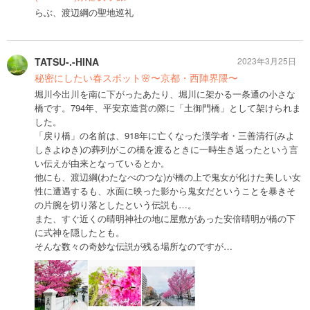
らぶ、渡辺綱の聖地巡礼
TATSU-.-HINA
2023年3月25日
秘密にしたい春スポット🌸〜京都・西陣界隈〜
堀川今出川を南に下がったあたり、堀川に架かる一条通の小さな
橋です。794年、平安京造営の際に「土御門橋」として架けられま
した。
「戻り橋」の名前は、918年に亡くなった漢学者・三善清行(みよ
しきよゆき)の葬列がこの橋を渡るときに一時生き返ったという言
い伝えが由来となっているとか。
他にも、渡辺綱(わたなべのつな)が橋の上で鬼女が化けた美しい女
性に遭遇するも、水面に映った影から鬼女だということを暴きそ
の片腕を切り落としたという伝説も…。
また、すぐ近くの晴明神社の地に屋敷があった安倍晴明が橋の下
に式神を隠したとも。
そんな数々の奇妙な伝説が残る場所なのですが…