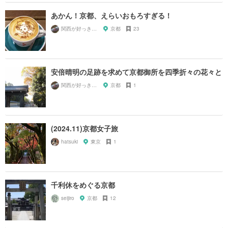
あかん！京都、えらいおもろすぎる！
関西が好っきゃねん
京都
23
安倍晴明の足跡を求めて京都御所を四季折々の花々と
関西が好っきゃねん
京都
1
(2024.11)京都女子旅
hatsuki
東京
1
千利休をめぐる京都
seijiro
京都
12