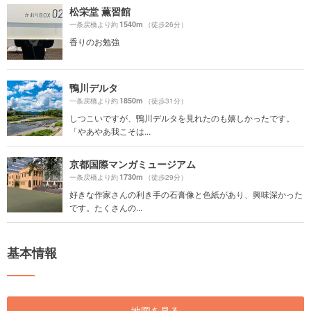
松栄堂 薫習館
1540m
一条戻橋より約
（徒歩26分）
香りのお勉強
鴨川デルタ
1850m
一条戻橋より約
（徒歩31分）
しつこいですが、鴨川デルタを見れたのも嬉しかったです。
「やあやあ我こそは...
京都国際マンガミュージアム
1730m
一条戻橋より約
（徒歩29分）
好きな作家さんの利き手の石膏像と色紙があり、興味深かった
です。たくさんの...
基本情報
地図を見る