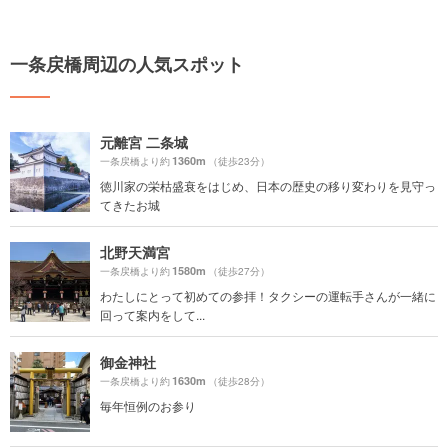
一条戻橋周辺の人気スポット
元離宮 二条城
1360m
一条戻橋より約
（徒歩23分）
徳川家の栄枯盛衰をはじめ、日本の歴史の移り変わりを見守っ
てきたお城
北野天満宮
1580m
一条戻橋より約
（徒歩27分）
わたしにとって初めての参拝！タクシーの運転手さんが一緒に
回って案内をして...
御金神社
1630m
一条戻橋より約
（徒歩28分）
毎年恒例のお参り