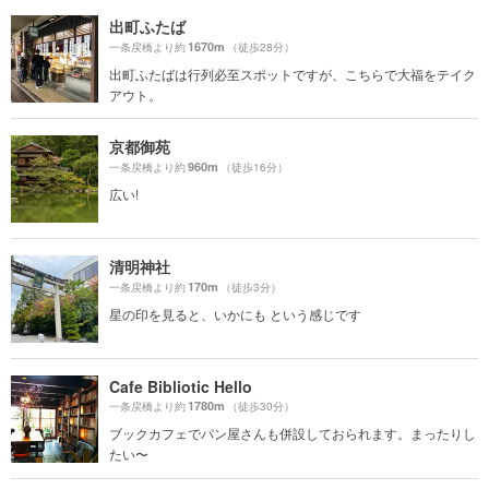
出町ふたば
1670m
一条戻橋より約
（徒歩28分）
出町ふたばは行列必至スポットですが、こちらで大福をテイク
アウト。
京都御苑
960m
一条戻橋より約
（徒歩16分）
広い!
清明神社
170m
一条戻橋より約
（徒歩3分）
星の印を見ると、いかにも という感じです
Cafe Bibliotic Hello
1780m
一条戻橋より約
（徒歩30分）
ブックカフェでパン屋さんも併設しておられます。まったりし
たい〜