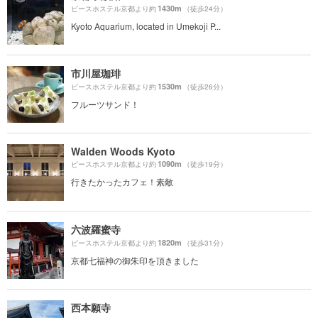
1430m
ピースホステル京都より約
（徒歩24分）
Kyoto Aquarium, located in Umekoji P...
市川屋珈琲
1530m
ピースホステル京都より約
（徒歩26分）
フルーツサンド！
Walden Woods Kyoto
1090m
ピースホステル京都より約
（徒歩19分）
行きたかったカフェ！素敵
六波羅蜜寺
1820m
ピースホステル京都より約
（徒歩31分）
京都七福神の御朱印を頂きました
西本願寺