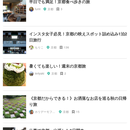
半日でも満足！京都食べ歩きの旅
fumi
京都
3
インスタ女子必見！京都の映えスポット詰め込み1泊2
日旅行
もりこ
京都
136
暑くても楽しい！週末の京都旅
teriyaki
京都
2
《京都だからできる！》お洒落なお店を巡る秋の日帰
り旅
ホリデーモフモフ
京都
15