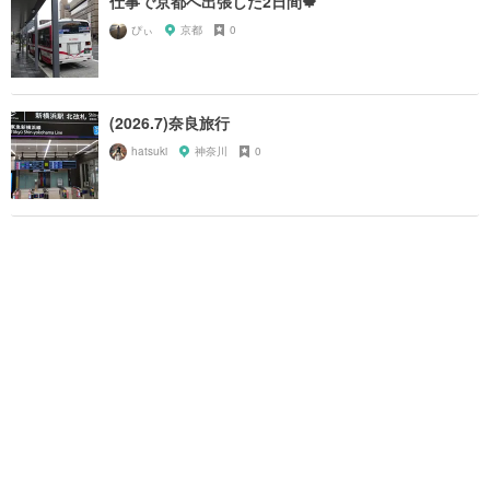
仕事で京都へ出張した2日間🍁
ぴぃ
京都
0
(2026.7)奈良旅行
hatsuki
神奈川
0