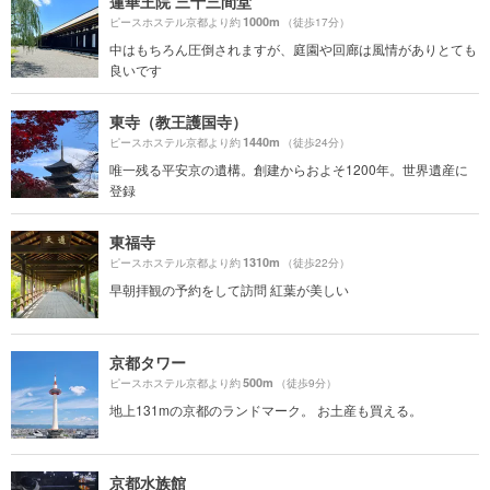
蓮華王院 三十三間堂
1000m
ピースホステル京都より約
（徒歩17分）
中はもちろん圧倒されますが、庭園や回廊は風情がありとても
良いです
東寺（教王護国寺）
1440m
ピースホステル京都より約
（徒歩24分）
唯一残る平安京の遺構。創建からおよそ1200年。世界遺産に
登録
東福寺
1310m
ピースホステル京都より約
（徒歩22分）
早朝拝観の予約をして訪問 紅葉が美しい
京都タワー
500m
ピースホステル京都より約
（徒歩9分）
地上131mの京都のランドマーク。 お土産も買える。
京都水族館