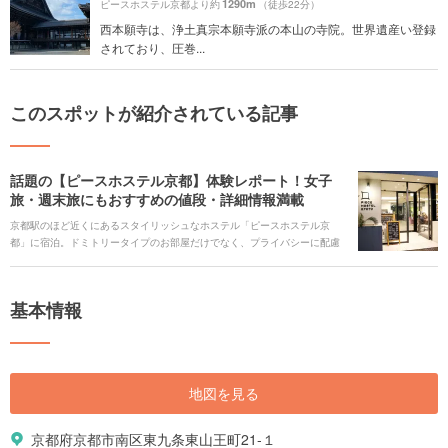
1290m
ピースホステル京都より約
（徒歩22分）
西本願寺は、浄土真宗本願寺派の本山の寺院。世界遺産い登録
されており、圧巻...
このスポットが紹介されている記事
話題の【ピースホステル京都】体験レポート！女子
旅・週末旅にもおすすめの値段・詳細情報満載
京都駅のほど近くにあるスタイリッシュなホステル「ピースホステル京
都」に宿泊。ドミトリータイプのお部屋だけでなく、プライバシーに配慮
した個室もあり、ひとり旅、グループ旅行など幅広いシーンで活用できま
す。 京都でおしゃれなステイ先、リーズナブルな宿泊先を探している方、
ゲストハウスやホステルでの滞在に興味がある方に向けて、ピースホステ
基本情報
ル京都を詳しく紹介させていただきます。
地図を見る
京都府京都市南区東九条東山王町21-１