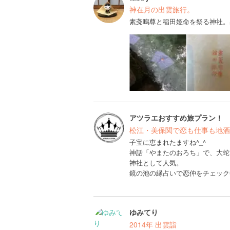
神在月の出雲旅行。
素戔嗚尊と稲田姫命を祭る神社。
アツラエおすすめ旅プラン！
松江・美保関で恋も仕事も地酒
子宝に恵まれたますね^_^
神話「やまたのおろち」で、大蛇
神社として人気。
鏡の池の縁占いで恋仲をチェック
ゆみてり
2014年 出雲詣