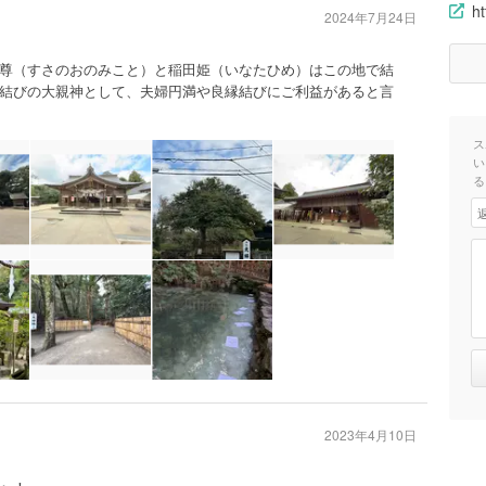
ht
2024年7月24日
尊（すさのおのみこと）と稲田姫（いなたひめ）はこの地で結
結びの大親神として、夫婦円満や良縁結びにご利益があると言
ス
い
る
2023年4月10日