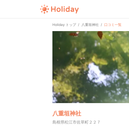
Holiday トップ
八重垣神社
口コミ一覧
八重垣神社
島根県松江市佐草町２２７