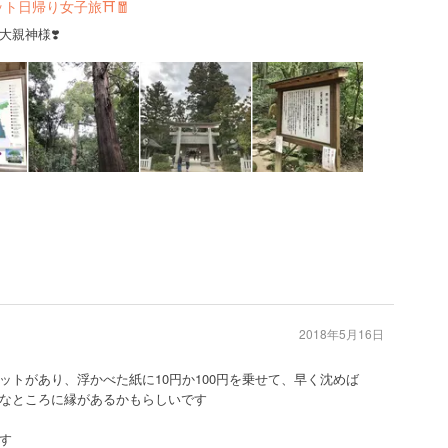
ット日帰り女子旅⛩🧧
親神様❣️
2018年5月16日
ットがあり、浮かべた紙に10円か100円を乗せて、早く沈めば
なところに縁があるかもらしいです
す