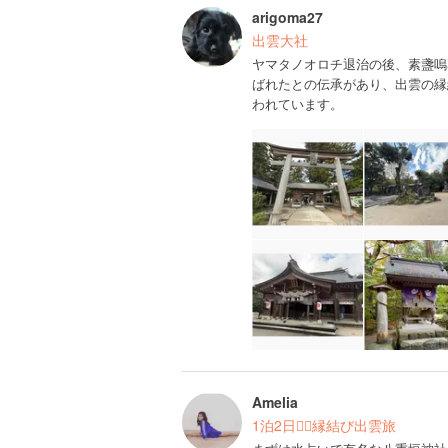
arigoma27
出雲大社
ヤマタノオロチ退治の後、素盞嗚
ばれたとの伝承があり、出雲の縁
われています。
Amelia
1泊2日❤️‍🔥縁結び出雲旅