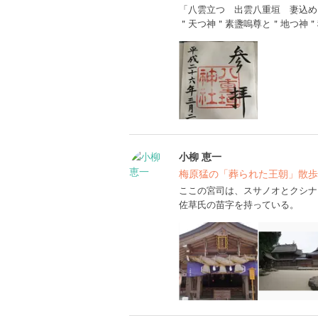
「八雲立つ 出雲八重垣 妻込め
＂天つ神＂素盞嗚尊と＂地つ神＂
小柳 恵一
梅原猛の「葬られた王朝」散歩
ここの宮司は、スサノオとクシナ
佐草氏の苗字を持っている。