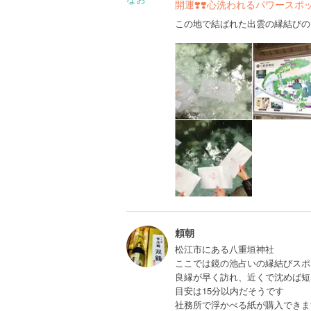
開運❣️❣️心洗われるパワースポ
この地で結ばれた出雲の縁結びの大
頼朝
松江市にある八重垣神社
ここでは鏡の池占いの縁結びスポ
良縁が早く訪れ、近くで沈めば短
目安は15分以内だそうです
社務所で浮かべる紙が購入できま