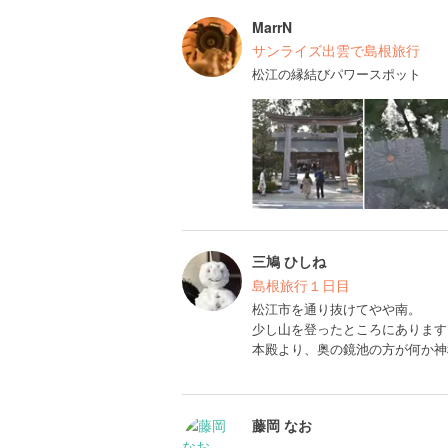
MarrN
サンライズ出雲で島根旅行
松江の縁結びパワースポット
三鳩 ひしね
島根旅行１日目
松江市を通り抜けてやや南。
少し山を登ったところにあります
本殿より、奥の鏡池の方が何か神
藤岡 なお