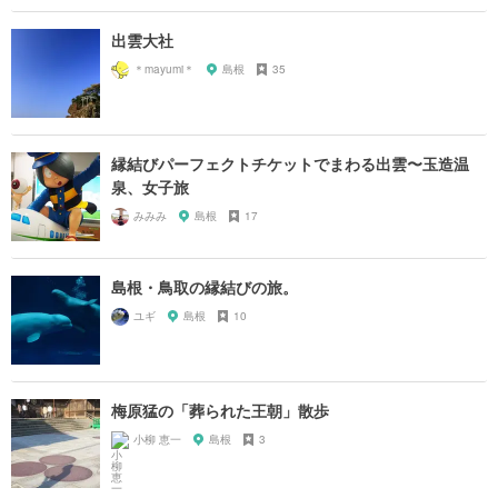
出雲大社
＊mayumi＊
島根
35
縁結びパーフェクトチケットでまわる出雲〜玉造温
泉、女子旅
みみみ
島根
17
島根・鳥取の縁結びの旅。
ユギ
島根
10
梅原猛の「葬られた王朝」散歩
小柳 恵一
島根
3