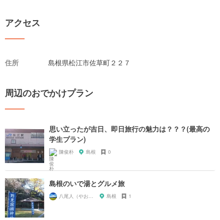
アクセス
住所
島根県松江市佐草町２２７
周辺のおでかけプラン
思い立ったが吉日、即日旅行の魅力は？？？(最高の
学生プラン)
陳俊朴
島根
0
島根のいで湯とグルメ旅
八尾人（やおんちゅ）
島根
1