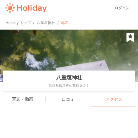
ログイン
Holiday トップ
八重垣神社
地図
八重垣神社
島根県松江市佐草町２２７
写真・動画
口コミ
アクセス