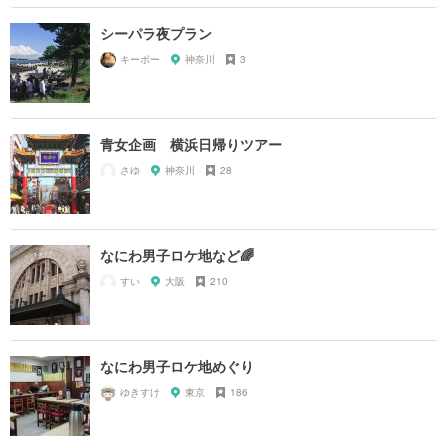
シーパラ夜プラン
キーボー
神奈川
3
青女企画 横浜日帰りツアー
さゆ
神奈川
28
なにわ男子ロケ地など🌈
すい
大阪
210
なにわ男子ロケ地めぐり
ゆきすけ
東京
186