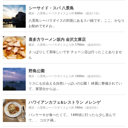
シーサイド・スパ 八景島
630m
横浜・八景島シーパラダイスより約
（徒歩11分）
八景島シーパラダイスの対面にあるスパ銭です。ここ、かなり
お勧めです♪ お...
喜多方ラーメン坂内 金沢文庫店
1790m
横浜・八景島シーパラダイスより約
（徒歩30分）
さっぱりして美味しいです チェーン店は行ったことありませ
ん
野島公園
1450m
横浜・八景島シーパラダイスより約
（徒歩25分）
リスにも出会える自然いっぱいの公園！ 綺麗に整備されてい
て、展望台からは...
ハワイアンカフェ&レストラン メレンゲ
180m
横浜・八景島シーパラダイスより約
（徒歩3分）
パンケーキが食べたくて。 14時頃に行ったら少し並んで
て、、 コロナ禍...