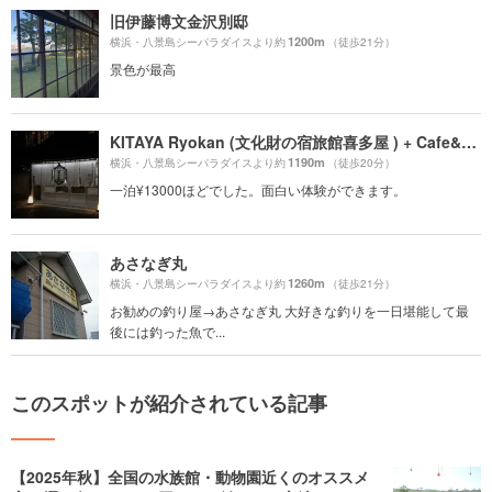
旧伊藤博文金沢別邸
1200m
横浜・八景島シーパラダイスより約
（徒歩21分）
景色が最高
KITAYA Ryokan (文化財の宿旅館喜多屋 ) + Cafe&Dining BOTAN (ぼたん)
1190m
横浜・八景島シーパラダイスより約
（徒歩20分）
一泊¥13000ほどでした。面白い体験ができます。
あさなぎ丸
1260m
横浜・八景島シーパラダイスより約
（徒歩21分）
お勧めの釣り屋→あさなぎ丸 大好きな釣りを一日堪能して最
後には釣った魚で...
このスポットが紹介されている記事
【2025年秋】全国の水族館・動物園近くのオススメ