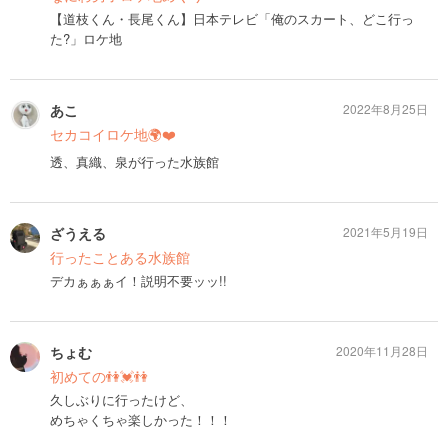
【道枝くん・長尾くん】日本テレビ「俺のスカート、どこ行っ
た?」ロケ地
あこ
2022年8月25日
セカコイロケ地🌍❤️
透、真織、泉が行った水族館
ざうえる
2021年5月19日
行ったことある水族館
デカぁぁぁイ！説明不要ッッ!!
ちょむ
2020年11月28日
初めての👫💓👫
久しぶりに行ったけど、
めちゃくちゃ楽しかった！！！