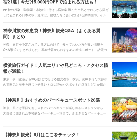
宿21選 | 今だけ5,000円OFFで泊まれる方法も！
## 秋の行楽。動物園・水族館に行ける宿特集 澄んだ空気とやわらかな陽ざ
しに包まれる日本の秋。週末は、動物たちに会いに行ける動物園や、イル
カ・ペンギンが泳ぐ水族館へ！家族旅やカップル旅にぴったりの“行楽ステ
イ”に出かけてみませんか？ 今回は全国の人気動物園と水族館へのアクセス
神奈川旅の知恵袋！神奈川観光Q&A（よくある質
が良いおすすめ宿をご紹介。パンダやジンベエザメ、イルカのパフォーマ
問）まとめ
ンスまで—秋空の下で見て、学んで、癒やされる時間をどうぞ。 気になる
宿を見つけたら、心からおすすめできる宿泊施設のみをご紹介するホテ
神奈川旅行を予定されている方に向けて、知っておいた方が良い情報を
ル・旅館の宿泊予約サービス<b><u>[Relux(リラックス)](https://rlx.jp/)</u>
Q&A形式でまとめました。基本情報からおすすめの観光スポット、話題の
</b>で予約しましょう。 提供：KDDI株式会社
グルメやお土産まで網羅しているので、これを読めば旅行の準備はバッチ
リです。他のコラムとも合わせて神奈川をさらに満喫するプランを立てて
横浜旅行ガイド！人気エリアや見どころ・アクセス情
みてください！
報が満載！
東京・羽田空港から30分ほどで行ける観光都市・横浜。洗練された大都市
の雰囲気と歴史を感じさせるレトロな建物やスポットが点在しどこか懐か
しい雰囲気をあわせ持つ、魅力あふれる街です。横浜中華街や横浜赤レン
ガ倉庫といった人気の観光スポットから、海沿いの公園、山手町に点在す
【神奈川】おすすめのバーベキュースポット28選
る洋館など見どころもたくさん。個性的なテーマパーク、そしてグルメも
外せません。 今回は、横浜の見どころ、人気エリア、グルメ、さらには旅
神奈川県には手軽でおしゃれにバーベキューが楽しめるレストランから、
行に便利なアクセス、ホテル情報まで、横浜旅行の全てをご紹介します。
大自然に囲まれた本格的なバーベキュー場まで、さまざまなバーベキュー
スポットがあります。今回はHoliday編集部おすすめのスポットをシーン別
にご紹介します！
【神奈川観光】6月はここをチェック！