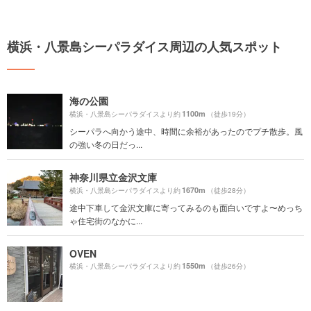
横浜・八景島シーパラダイス周辺の人気スポット
海の公園
1100m
横浜・八景島シーパラダイスより約
（徒歩19分）
シーパラへ向かう途中、時間に余裕があったのでプチ散歩。風
の強い冬の日だっ...
神奈川県立金沢文庫
1670m
横浜・八景島シーパラダイスより約
（徒歩28分）
途中下車して金沢文庫に寄ってみるのも面白いですよ〜めっち
ゃ住宅街のなかに...
OVEN
1550m
横浜・八景島シーパラダイスより約
（徒歩26分）